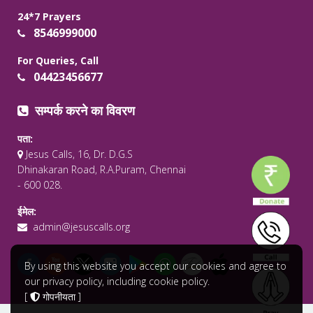
24*7 Prayers
8546999000
For Queries, Call
04423456677
सम्पर्क करने का विवरण
पता:
Jesus Calls, 16, Dr. D.G.S
Dhinakaran Road, R.A.Puram, Chennai
- 600 028.
ईमेल:
admin@jesuscalls.org
By using this website you accept our cookies and agree to
our privacy policy, including cookie policy.
[
गोपनीयता
]