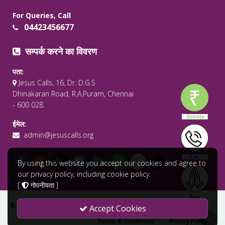
For Queries, Call
04423456677
सम्पर्क करने का विवरण
पता:
Jesus Calls, 16, Dr. D.G.S
Dhinakaran Road, R.A.Puram, Chennai
- 600 028.
ईमेल:
admin@jesuscalls.org
By using this website you accept our cookies and agree to
our privacy policy, including cookie policy.
[
गोपनीयता
]
© 2026 सर्वाधिकार सुरक्षित .
Jesus Calls - Praying for the World
Accept Cookies
Terms & Conditions
Privacy Policy