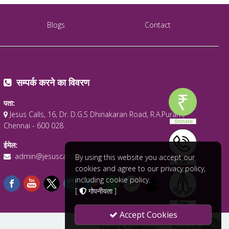
Blogs
Contact
सम्पर्क करने का विवरण
पता:
Jesus Calls, 16, Dr. D.G.S Dhinakaran Road, R.A.Puram,
Chennai - 600 028.
ईमेल:
admin@jesuscalls.org
By using this website you accept our
cookies and agree to our privacy policy,
including cookie policy.
[
गोपनीयता
]
Accept Cookies
Terms & Conditions
Privacy Policy