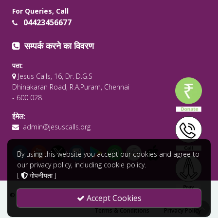
For Queries, Call
04423456677
सम्पर्क करने का विवरण
पता:
Jesus Calls, 16, Dr. D.G.S
Dhinakaran Road, R.A.Puram, Chennai
- 600 028.
ईमेल:
admin@jesuscalls.org
By using this website you accept our cookies and agree to
our privacy policy, including cookie policy.
[
गोपनीयता
]
© 2026 सर्वाधिकार सुरक्षित .
Jesus Calls - Praying for the World
Accept Cookies
Terms & Conditions
Privacy Policy