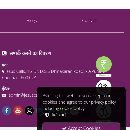
Blogs
Contact
सम्पर्क करने का विवरण
पता:
Jesus Calls, 16, Dr. D.G.S Dhinakaran Road, R.A.Puram,
Chennai - 600 028.
ईमेल:
admin@jesuscalls.org
By using this website you accept our
cookies and agree to our privacy policy,
including cookie policy.
[
गोपनीयता
]
Accept Cookies