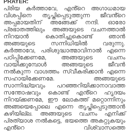
PRAYER:
പ്രിയ കർത്താവേ, എൻ്റെ അഗാധമായ
വിശപ്പിനെ തൃപ്തിപ്പെടുത്തുന്ന ജീവൻ്റെ
അപ്പമായതിന് അങ്ങേക്ക് നന്ദി. ഓരോ
പ്രഭാതത്തിലും അങ്ങയുടെ വചനത്താൽ
നിറയാൻ കൊതിച്ചുകൊണ്ട് ഞാൻ
അങ്ങയുടെ സന്നിധിയിൽ വരുന്നു.
കർത്താവേ, പരിശുദ്ധാത്മാവിനാൽ എന്നെ
പഠിപ്പിക്കേണമേ, അങ്ങയുടെ വചനം
വായിക്കുമ്പോൾ അങ്ങയുടെ ജീവൻ
നൽകുന്ന വാഗ്ദത്തം സ്വീകരിക്കാൻ എന്നെ
സഹായിക്കേണമേ. അങ്ങയുടെ
സാന്നിദ്ധ്യവും പറഞ്ഞറിയിക്കാനാവാത്ത
സന്തോഷവും കൊണ്ട് എൻ്റെ ഹൃദയം
നിറയ്ക്കണമേ, ഈ ലോകത്ത് മറ്റൊന്നിനും
അങ്ങയെപ്പോലെ എന്നെ തൃപ്തിപ്പെടുത്താൻ
കഴിയില്ല. അങ്ങയുടെ വചനം എനിക്ക്
പ്രത്യാശ നൽകട്ടെ, ഭയത്തെ അകറ്റുകയും
എൻ്റെ വിശ്വാസത്തെ