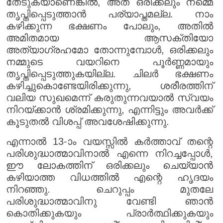
തേടുകയാണെങ്കിൽ, അത് ഒരിക്കലും നമ്മെ
തൃപ്തിപ്പെടുത്താൻ പര്യാപ്തമല്ല. നാം
കഴിക്കുന്ന ഭക്ഷണം പോലും, അതിൽ
അമിതമായ ആസക്തിയോ
അത്യാഗ്രഹമോ തോന്നുമ്പോൾ, ഒരിക്കലും
നമ്മുടെ വയറിനെ പൂർണ്ണമായും
തൃപ്തിപ്പെടുത്തുകയില്ല. ചിലർ ഭക്ഷണം
കഴിച്ചുകൊണ്ടേയിരിക്കുന്നു, ശരീരത്തിന്
വലിയ സുഖമെന്ന് കരുതുന്നവയാൽ സ്വയം
നിറയ്ക്കാൻ ശ്രമിക്കുന്നു, എന്നിട്ടും അവർക്ക്
കൂടുതൽ വിശപ്പ് അവശേഷിക്കുന്നു.
എന്നാൽ 13-ാം വയസ്സിൽ കർത്താവ് തന്റെ
പരിശുദ്ധാത്മാവിനാൽ എന്നെ നിറച്ചപ്പോൾ,
ഈ ലോകത്തിന് ഒരിക്കലും ചെയ്യാൻ
കഴിയാത്ത വിധത്തിൽ എന്റെ ഹൃദയം
നിറഞ്ഞു. ചെറുപ്പം മുതലേ
പരിശുദ്ധാത്മാവിനു വേണ്ടി ഞാൻ
കൊതിക്കുകയും പ്രാർത്ഥിക്കുകയും