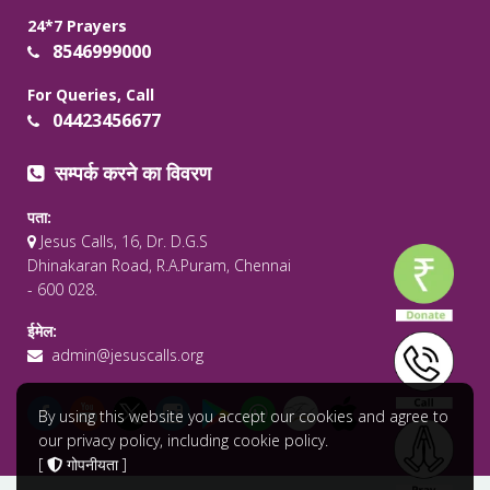
24*7 Prayers
8546999000
For Queries, Call
04423456677
सम्पर्क करने का विवरण
पता:
Jesus Calls, 16, Dr. D.G.S
Dhinakaran Road, R.A.Puram, Chennai
- 600 028.
ईमेल:
admin@jesuscalls.org
By using this website you accept our cookies and agree to
our privacy policy, including cookie policy.
[
गोपनीयता
]