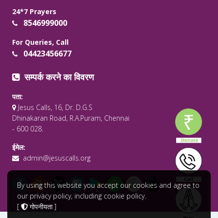
24*7 Prayers
8546999000
For Queries, Call
04423456677
सम्पर्क करने का विवरण
पता:
Jesus Calls, 16, Dr. D.G.S
Dhinakaran Road, R.A.Puram, Chennai
- 600 028.
ईमेल:
admin@jesuscalls.org
By using this website you accept our cookies and agree to
our privacy policy, including cookie policy.
[
गोपनीयता
]