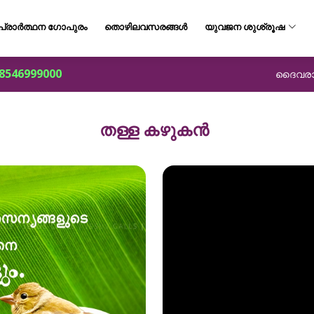
പ്രാർത്ഥന ഗോപുരം
തൊഴിലവസരങ്ങൾ
യുവജന ശുശ്രൂഷ
8546999000
ദൈവരാജ്
തള്ള കഴുകൻ