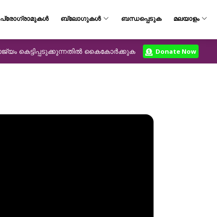
പ്രോഗ്രാമുകൾ
ബ്ലോഗുകൾ
ബന്ധപ്പെടുക
മലയാളം
യം കെട്ടിപ്പടുക്കുന്നതിൽ കൈകോർക്കുക
Donate Now