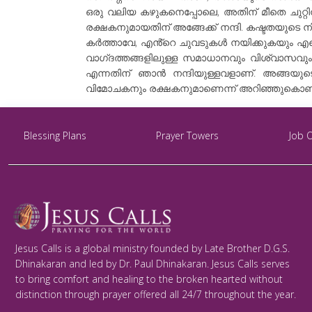
ഒരു വലിയ കഴുകനെപ്പോലെ, അതിന് മീതെ ചുറ്റിന
രക്ഷകനുമായതിന് അങ്ങേക്ക് നന്ദി. കഷ്ടതയുടെ
കർത്താവേ, എൻ്റെ ചുവടുകൾ നയിക്കുകയും എന്നെ
വാഗ്‌ദത്തങ്ങളിലുള്ള സമാധാനവും വിശ്വാസവും
എന്നതിന് ഞാൻ നന്ദിയുള്ളവളാണ്. അങ്ങയു
വിമോചകനും രക്ഷകനുമാണെന്ന് അറിഞ്ഞുകൊണ്ട് 
Blessing Plans
Prayer Towers
Job 
Jesus Calls is a global ministry founded by Late Brother D.G.S.
Dhinakaran and led by Dr. Paul Dhinakaran. Jesus Calls serves
to bring comfort and healing to the broken hearted without
distinction through prayer offered all 24/7 throughout the year.