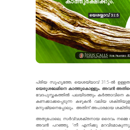
പ്രിയ സുഹൃത്തേ, യെശയ്യാവ് 31:5-ൽ ഉള്ളതു
യെരൂശലേമിനെ കാത്തുകൊള്ളും. അവൻ അതിനെ 'കാ
വേദപുസ്തകത്തിൽ പലയിടത്തും കർത്താവിനെ കഴുകനോ
കണക്കാക്കപ്പെടുന്ന കഴുകൻ വലിയ ശക്തിയു
മനുഷ്യനെപ്പോലും. അതിന് അപാരമായ ശക്തിയു
അതുപോലെ, സർവ്വശക്തനായ ദൈവം നമ്മെ സംരക്ഷി
അവൻ പറഞ്ഞു, “നീ എനിക്കു മറവിടമാകുന്നു; 