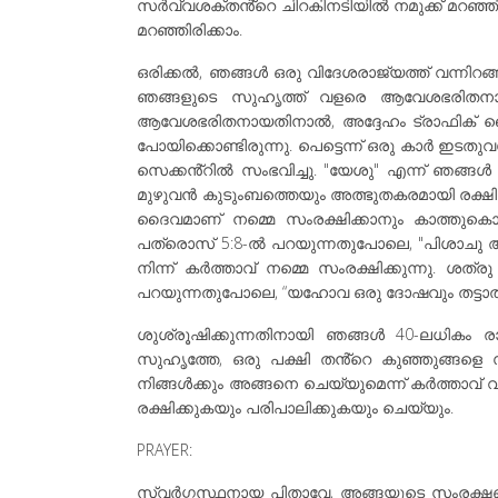
സർവ്വശക്തൻ്റെ ചിറകിനടിയിൽ നമുക്ക് മറഞ്ഞിര
മറഞ്ഞിരിക്കാം.
ഒരിക്കൽ, ഞങ്ങൾ ഒരു വിദേശരാജ്യത്ത് വന്നിറങ്
ഞങ്ങളുടെ സുഹൃത്ത് വളരെ ആവേശഭരിതനായി 
ആവേശഭരിതനായതിനാൽ, അദ്ദേഹം ട്രാഫിക് ലൈറ്റ
പോയിക്കൊണ്ടിരുന്നു. പെട്ടെന്ന് ഒരു കാർ ഇടതുവ
സെക്കൻ്റിൽ സംഭവിച്ചു. "യേശു" എന്ന് ഞങ്ങൾ
മുഴുവൻ കുടുംബത്തെയും അത്ഭുതകരമായി രക്ഷിച്ച
ദൈവമാണ് നമ്മെ സംരക്ഷിക്കാനും കാത്തുകൊള്
പത്രൊസ് 5:8-ൽ പറയുന്നതുപോലെ, "പിശാചു അലറ
നിന്ന് കർത്താവ് നമ്മെ സംരക്ഷിക്കുന്നു. ശത്
പറയുന്നതുപോലെ, “യഹോവ ഒരു ദോഷവും തട്ടാതവണ്
ശുശ്രൂഷിക്കുന്നതിനായി ഞങ്ങൾ 40-ലധികം രാ
സുഹൃത്തേ, ഒരു പക്ഷി തൻ്റെ കുഞ്ഞുങ്ങളെ സ
നിങ്ങൾക്കും അങ്ങനെ ചെയ്യുമെന്ന് കർത്താവ് 
രക്ഷിക്കുകയും പരിപാലിക്കുകയും ചെയ്യും.
PRAYER:
സ്വർഗ്ഗസ്ഥനായ പിതാവേ, അങ്ങയുടെ സംരക്ഷണത