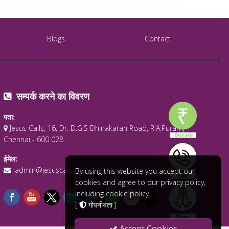
Blogs
Contact
सम्पर्क करने का विवरण
पता:
Jesus Calls, 16, Dr. D.G.S Dhinakaran Road, R.A.Puram,
Chennai - 600 028.
ईमेल:
admin@jesuscalls.org
By using this website you accept our
cookies and agree to our privacy policy,
including cookie policy.
[
गोपनीयता
]
Accept Cookies