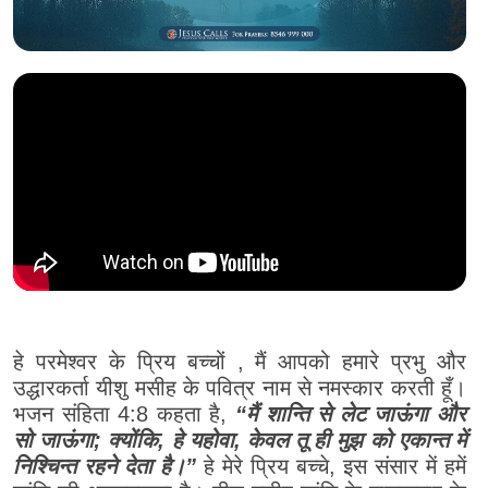
हे परमेश्वर के प्रिय बच्चों , मैं आपको हमारे प्रभु और
उद्धारकर्ता यीशु मसीह के पवित्र नाम से नमस्कार करती हूँ।
भजन संहिता 4:8 कहता है,
“मैं शान्ति से लेट जाऊंगा और
सो जाऊंगा; क्योंकि, हे यहोवा, केवल तू ही मुझ को एकान्त में
निश्चिन्त रहने देता है।”
हे मेरे प्रिय बच्चे, इस संसार में हमें