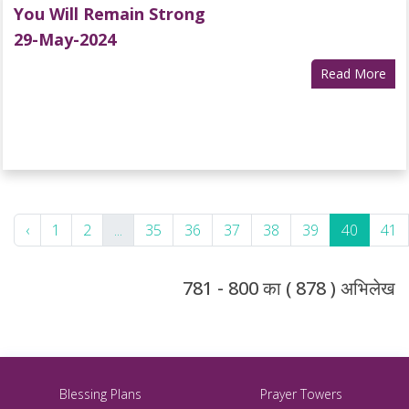
You Will Remain Strong
29-May-2024
Read More
‹
1
2
...
35
36
37
38
39
40
41
781 - 800 का ( 878 ) अभिलेख
Blessing Plans
Prayer Towers