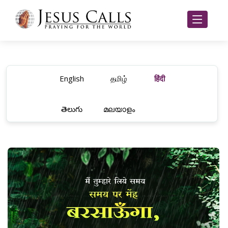
English
தமிழ்
हिंदी
తెలుగు
മലയാളം