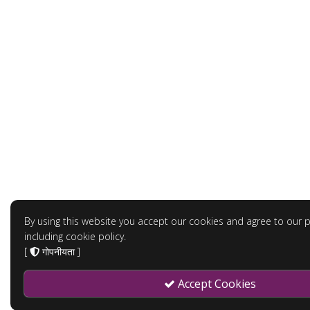
By using this website you accept our cookies and agree to our pr
including cookie policy.
[
गोपनीयता
]
Accept Cookies