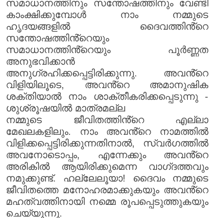
സമാധാനത്തിനും സന്തോഷത്തിനും വേണ്ടി
കാംക്ഷിക്കുമ്പോൾ നാം നമ്മുടെ
ഹൃദയങ്ങളിൽ ദൈവത്തിൻ്റെ
സന്തോഷത്തിൻ്റെയും
സമാധാനത്തിൻ്റെയും പൂർണ്ണത
അനുഭവിക്കാൻ
അനുഗ്രഹിക്കപ്പെട്ടിരിക്കുന്നു. അവൻ്റെ
വിളിയിലൂടെ, അവൻ്റെ അമാനുഷിക
ശക്തിയാൽ നാം ശാക്തീകരിക്കപ്പെടുന്നു -
ശുശ്രൂഷയിൽ മാത്രമല്ല
നമ്മുടെ ജീവിതത്തിൻ്റെ എല്ലാ
മേഖലകളിലും. നാം അവൻ്റെ നാമത്തിൽ
വിളിക്കപ്പെട്ടിരിക്കുന്നതിനാൽ, സ്വർഗത്തിൽ
അവനോടൊപ്പം, എന്നേക്കും അവൻ്റെ
അരികിൽ ആയിരിക്കുമെന്ന വാഗ്‌ദത്തവും
നമുക്കുണ്ട്. ഹല്ലേലൂയാ! ദൈവം നമ്മുടെ
ജീവിതത്തെ മനോഹരമാക്കുകയും അവൻ്റെ
മഹത്വത്തിനായി നമ്മെ രൂപപ്പെടുത്തുകയും
ചെയ്യുന്നു.