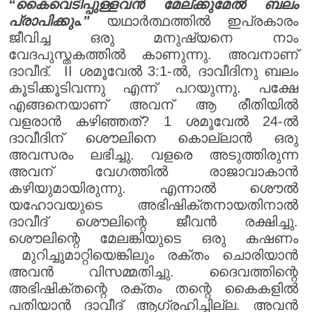
“കൈവെടിപ്പുള്ളവൻ മേല്ക്കുമേൽ ബലം
പ്രാപിക്കും."
യഥാർത്ഥത്തിൽ ഇപ്രകാരം
ജീവിച്ച ഒരു മനുഷ്യനെ നാം
വേദപുസ്തകത്തിൽ കാണുന്നു. അവനാണ്
ദാവീദ്. II ശമൂവേൽ 3:1-ൽ, ദാവീദിനു ബലം
കൂടിക്കൂടിവന്നു എന്ന് പറയുന്നു. പക്ഷേ
എങ്ങനെയാണ് അവന് ആ രീതിയിൽ
വളരാൻ കഴിഞ്ഞത്? 1 ശമൂവേൽ 24-ൽ
ദാവീദിന് ശൌലിനെ കൊല്ലാൻ ഒരു
അവസരം ലഭിച്ചു. വളരെ അടുത്തിരുന്ന
അവന് വേഗത്തിൽ രാജാവാകാൻ
കഴിയുമായിരുന്നു. എന്നാൽ ശൌൽ
യഹോവയുടെ അഭിഷിക്തനായതിനാൽ
ദാവീദ് ശൌലിന്റെ ജീവൻ രക്ഷിച്ചു.
ശൌലിന്റെ മേലങ്കിയുടെ ഒരു കഷണം
മുറിച്ചുമാറ്റിയെങ്കിലും രക്തം ചൊരിയാൻ
അവൻ വിസമ്മതിച്ചു. ദൈവത്തിന്റെ
അഭിഷിക്തന്റെ രക്തം തന്റെ കൈകളിൽ
പതിയാൻ ദാവീദ് ആഗ്രഹിച്ചില്ല. അവൻ