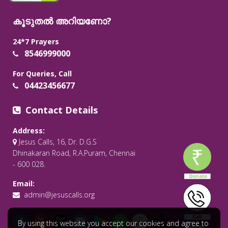
കൂടുതൽ അറിയണോ?
24*7 Prayers
8546999000
For Queries, Call
04423456677
Contact Details
Address:
Jesus Calls, 16, Dr. D.G.S
Dhinakaran Road, R.A.Puram, Chennai
- 600 028.
Email:
admin@jesuscalls.org
By using this website you accept our cookies and agree to