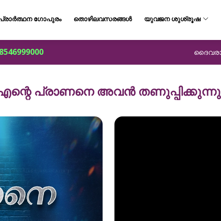
പ്രാർത്ഥന ഗോപുരം
തൊഴിലവസരങ്ങൾ
യുവജന ശുശ്രൂഷ
8546999000
ദൈവരാജ്
എന്റെ പ്രാണനെ അവൻ തണുപ്പിക്കുന്നു