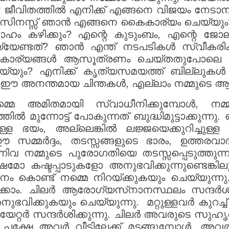
ത്? ജീവിതത്തിൽ എനിക്ക് എങ്ങനെ വിജയം നേട
ബിസിനസ്സ് ഞാൻ എങ്ങനെ കൈകാര്യം ചെയ്യും
ം കഴിക്കും? എന്റെ കുടുംബം, എന്റെ ജോലി
്യേണ്ടത്? ഞാൻ എന്ത് നടപടികൾ സ്വീകര
, കാര്യങ്ങൾ ആസൂത്രണം ചെയ്തതുപോലെ നടന
്യും? എനിക്ക് കൃത്യസമയത്ത് ബില്ലുകൾ അ
ഈ അനന്തമായ ചിന്തകൾ, എല്ലാം നമ്മുടെ ആത്
െ അമിതമായി സ്വാധീനിക്കുമ്പോൾ, നമ്മൾ 
ിൽ മുന്നോട്ട് പോകുന്നത് ബുദ്ധിമുട്ടാക്കുന്നു.
ചുള്ള ഭയം, അല്ലെങ്കിൽ ലജ്ജയെക്കുറിച്ചുള്
ഷേ ഈ സമ്മർദ്ദം, തടസ്സങ്ങളുടെ ഭാരം, ഉത്തരവ
വ നമ്മുടെ പുരോഗതിയെ തടസ്സപ്പെടുത്തുന്നു
ോ കഷ്ടപ്പാടുകളോ അനുഭവിക്കുന്നുണ്ടെങ്കി
ം കൊണ്ട് നമ്മെ നിറയ്ക്കുകയും ചെയ്യുന്ന
ക്കാം. ചിലർ ആരോഗ്യസ്‌നാനസ്ഥലം സന്ദർശ
ിക്കുകയും ചെയ്യുന്നു. മറ്റുള്ളവർ കുറച്ച്
ിയേറ്റർ സന്ദർശിക്കുന്നു. ചിലർ അവരുടെ സുഹൃത്ത
 പക്ഷേ അവർ വീട്ടിലേക്ക് മടങ്ങുമ്പോൾ, അവര