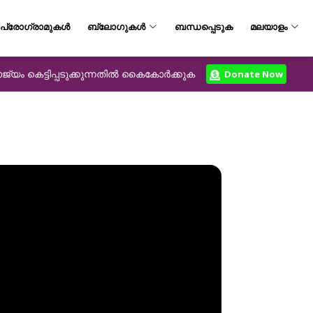
പ്രോഗ്രാമുകൾ
ബ്ലോഗുകൾ
ബന്ധപ്പെടുക
മലയാളം
യം കെട്ടിപ്പടുക്കുന്നതിൽ കൈകോർക്കുക
Donate Now