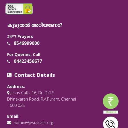
കൂടുതൽ അറിയണോ?
24*7 Prayers
8546999000
For Queries, Call
04423456677
Contact Details
Address:
Jesus Calls, 16, Dr. D.G.S
Dhinakaran Road, R.A.Puram, Chennai
- 600 028.
Email:
admin@jesuscalls.org