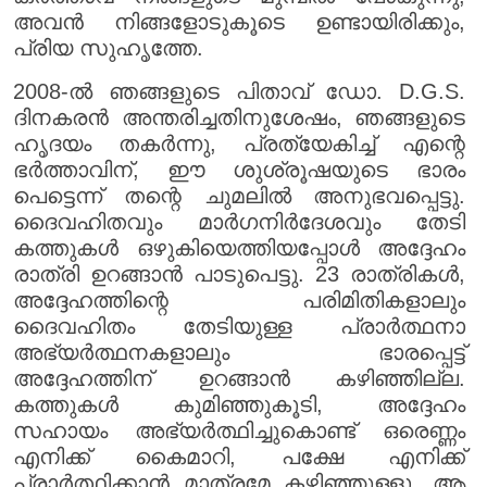
അവൻ നിങ്ങളോടുകൂടെ ഉണ്ടായിരിക്കും,
പ്രിയ സുഹൃത്തേ.
2008-ൽ ഞങ്ങളുടെ പിതാവ് ഡോ. D.G.S.
ദിനകരൻ അന്തരിച്ചതിനുശേഷം, ഞങ്ങളുടെ
ഹൃദയം തകർന്നു, പ്രത്യേകിച്ച് എന്റെ
ഭർത്താവിന്, ഈ ശുശ്രൂഷയുടെ ഭാരം
പെട്ടെന്ന് തന്റെ ചുമലിൽ അനുഭവപ്പെട്ടു.
ദൈവഹിതവും മാർഗനിർദേശവും തേടി
കത്തുകൾ ഒഴുകിയെത്തിയപ്പോൾ അദ്ദേഹം
രാത്രി ഉറങ്ങാൻ പാടുപെട്ടു. 23 രാത്രികൾ,
അദ്ദേഹത്തിന്റെ പരിമിതികളാലും
ദൈവഹിതം തേടിയുള്ള പ്രാർത്ഥനാ
അഭ്യർത്ഥനകളാലും ഭാരപ്പെട്ട്
അദ്ദേഹത്തിന് ഉറങ്ങാൻ കഴിഞ്ഞില്ല.
കത്തുകൾ കുമിഞ്ഞുകൂടി, അദ്ദേഹം
സഹായം അഭ്യർത്ഥിച്ചുകൊണ്ട് ഒരെണ്ണം
എനിക്ക് കൈമാറി, പക്ഷേ എനിക്ക്
പ്രാർത്ഥിക്കാൻ മാത്രമേ കഴിഞ്ഞുള്ളൂ. ആ