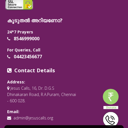
കൂടുതൽ അറിയണോ?
24*7 Prayers
8546999000
For Queries, Call
04423456677
Contact Details
Address:
Jesus Calls, 16, Dr. D.G.S
Dhinakaran Road, R.A.Puram, Chennai
- 600 028.
Email:
admin@jesuscalls.org