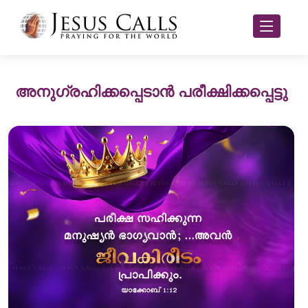
അനുഗ്രഹിക്കപ്പെടാൻ പരീക്ഷിക്കപ്പെട്ടു