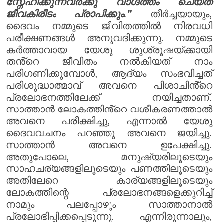
സ്നേഹിക്കുന്നവർക്കു വാഗ്ദത്തം ചെയ്ത
ജീവകിരീടം പ്രാപിക്കും.”
തീർച്ചയായും,
ദൈവം നമ്മുടെ ജീവിതത്തിൽ നിരവധി
പരീക്ഷണങ്ങൾ അനുവദിക്കുന്നു. നമ്മുടെ
കർത്താവായ യേശു ശുശ്രൂഷയ്‌ക്കായി
തൻ്റെ ജീവിതം നൽകിയത് നാം
പരിഗണിക്കുമ്പോൾ, ആദ്യം സംഭവിച്ചത്
പരിശുദ്ധാത്മാവ് അവനെ പിശാചിൻ്റെ
പ്രലോഭനത്തിലേക്ക് നയിച്ചതാണ്.
സാത്താൻ ലോകത്തിൻ്റെ വശീകരണത്താൽ
അവനെ പരീക്ഷിച്ചു, എന്നാൽ യേശു
ദൈവവചനം പറഞ്ഞു അവനെ ജയിച്ചു.
സാത്താൻ അവനെ ഉപേക്ഷിച്ചു.
അതുപോലെ, മനുഷ്യരിലൂടെയും
സാഹചര്യങ്ങളിലൂടെയും പണത്തിലൂടെയും
അതിലേറെ കാര്യങ്ങളിലൂടെയും
ലോകത്തിന്റെ പ്രലോഭനങ്ങളെക്കുറിച്ച്
നാമും പലപ്പോഴും സാത്താനാൽ
പ്രലോഭിപ്പിക്കപ്പെടുന്നു. എന്നിരുന്നാലും,