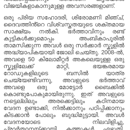
വിജയികളാകാനുമുള്ള അവസരങ്ങളാണ്.
ഒരു പ്രിയ സഹോദരി, ശിരോമണി മിഞ്ച്,
ദൈവത്തിൻ്റെ വിശ്വസ്തതയുടെ ശക്തമായ
സാക്ഷ്യം നൽകി. ഭർത്താവിനും രണ്ട്
കുട്ടികൾക്കുമൊപ്പം അംബികാപൂരിൽ
താമസിക്കുന്ന അവൾ ഒരു സർക്കാർ സ്കൂളിൽ
അദ്ധ്യാപികയായി ജോലി ചെയ്തു. 2008-ൽ,
അവളെ 50 കിലോമീറ്റർ അകലെയുള്ള ഒരു
സ്കൂളിലേക്ക് മാറ്റി, ഭയങ്കരമായ
റോഡുകളിലൂടെ ബസിൽ യാത്ര
ചെയ്യേണ്ടിവന്നു, അവളുടെ ഭർത്താവ്
അവളെ ഒരു മോട്ടോർ ബൈക്കിൽ
കൊണ്ടുപോകുമായിരുന്നു. ഇത് അവളുടെ
നട്ടെല്ലിലും അരക്കെട്ടിലും കഠിനമായ
വേദന ഉണ്ടാക്കി, നിൽക്കാനും പഠിപ്പിക്കാനും
കിടക്കാൻ പോലും ബുദ്ധിമുട്ടായി. അവൾ
വേദനയോടെ നിലവിളിച്ചു,
പ്രാർത്ഥനയ്ക്കായി കത്തുകൾ എഴുതി,