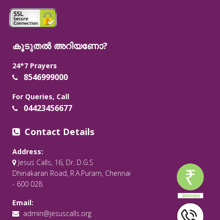
കൂടുതൽ അറിയണോ?
24*7 Prayers
8546999000
For Queries, Call
04423456677
Contact Details
Address:
Jesus Calls, 16, Dr. D.G.S
Dhinakaran Road, R.A.Puram, Chennai
- 600 028.
Email:
admin@jesuscalls.org