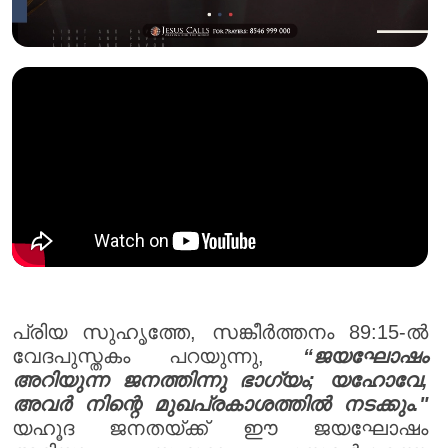
പ്രിയ സുഹൃത്തേ, സങ്കീർത്തനം 89:15-ൽ
വേദപുസ്തകം പറയുന്നു,
“ജയഘോഷം
അറിയുന്ന ജനത്തിന്നു ഭാഗ്യം; യഹോവേ,
അവർ നിന്റെ മുഖപ്രകാശത്തിൽ നടക്കും."
യഹൂദ ജനതയ്ക്ക് ഈ ജയഘോഷം