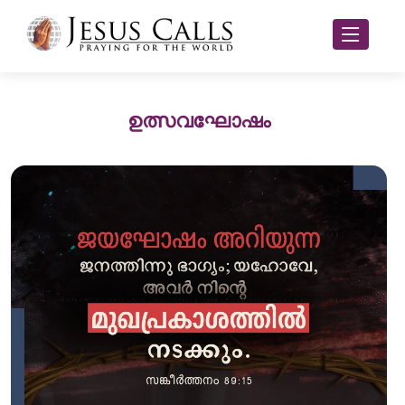
ഉത്സവഘോഷം