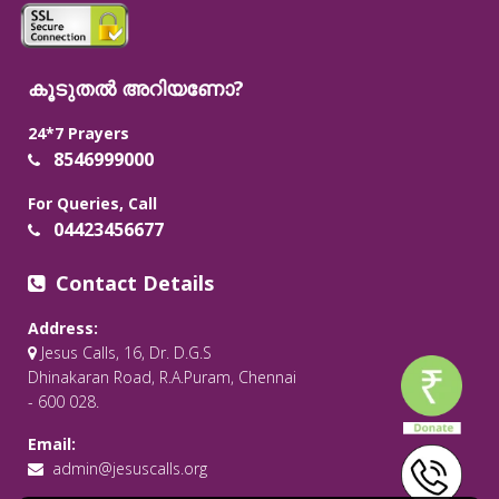
കൂടുതൽ അറിയണോ?
24*7 Prayers
8546999000
For Queries, Call
04423456677
Contact Details
Address:
Jesus Calls, 16, Dr. D.G.S
Dhinakaran Road, R.A.Puram, Chennai
- 600 028.
Email:
admin@jesuscalls.org