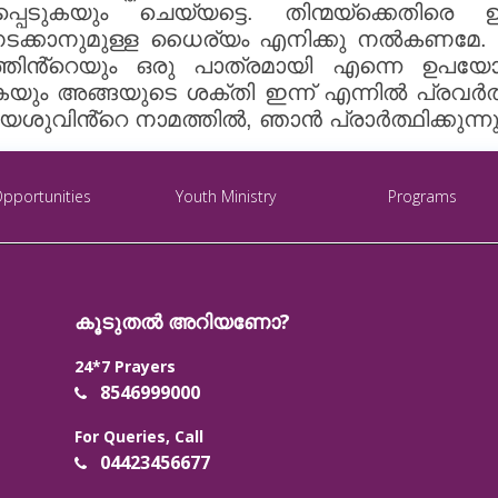
കപ്പെടുകയും ചെയ്യട്ടെ. തിന്മയ്‌ക്കെതിര
്കാനുമുള്ള ധൈര്യം എനിക്കു നൽകണമേ. മറ്റ
്തിൻ്റെയും ഒരു പാത്രമായി എന്നെ ഉപയ
കയും അങ്ങയുടെ ശക്തി ഇന്ന് എന്നിൽ പ്രവർത്ത
 യേശുവിൻ്റെ നാമത്തിൽ, ഞാൻ പ്രാർത്ഥിക്കുന്
Opportunities
Youth Ministry
Programs
കൂടുതൽ അറിയണോ?
24*7 Prayers
8546999000
For Queries, Call
04423456677