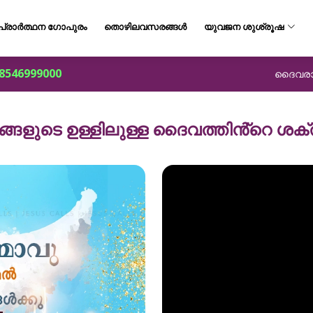
പ്രാർത്ഥന ഗോപുരം
തൊഴിലവസരങ്ങൾ
യുവജന ശുശ്രൂഷ
8546999000
ദൈവരാജ്
ങ്ങളുടെ ഉള്ളിലുള്ള ദൈവത്തിൻ്റെ ശക്