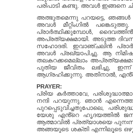
പരിപാടി കണ്ടു. അവൾ ഇങ്ങനെ ചിന
അത്ഭുതമെന്നു പറയട്ടെ, ഞങ്ങൾ
അവൾ മീറ്റിംഗിൽ പങ്കെടുത്ത
പ്രാർത്ഥിക്കുമ്പോൾ, ദൈവത
അപ്രത്യക്ഷമായി. അടുത്ത ദിവസ
സഹോദരി. ഇവാഞ്ചലിൻ പ്രാർത്
അവൾ പ്രഖ്യാപിച്ചു. ആ നിമിഷ
തലകറക്കമെല്ലാം അപ്രത്യക്ഷമാ
പുതിയ ജീവിതം ലഭിച്ചു, ഇന
ആഗ്രഹിക്കുന്നു. അതിനാൽ, എൻ്
PRAYER:
പ്രിയ കർത്താവേ, പരിശുദ്ധാത്മ
നന്ദി പറയുന്നു. ഞാൻ എന്നെത്തന
പുറപ്പെടുവിച്ചതുപോലെ, പരിശു
യേശു എൻ്റെ ഹൃദയത്തിൽ ജനിക്ക
ആത്മാവിൽ പ്രത്യാശയെ പുനഃസ്ഥ
അങ്ങയുടെ ശക്തി എന്നിലൂടെ ഒഴുക