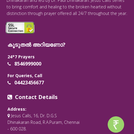
Dhinakaran and led by Dr. Paul Dhinakaran. Jesus Calls serves
to bring comfort and healing to the broken hearted without
distinction through prayer offered all 24/7 throughout the year.
കൂടുതൽ അറിയണോ?
24*7 Prayers
8546999000
For Queries, Call
04423456677
Contact Details
Address:
Jesus Calls, 16, Dr. D.G.S
Dhinakaran Road, R.A.Puram, Chennai
- 600 028.