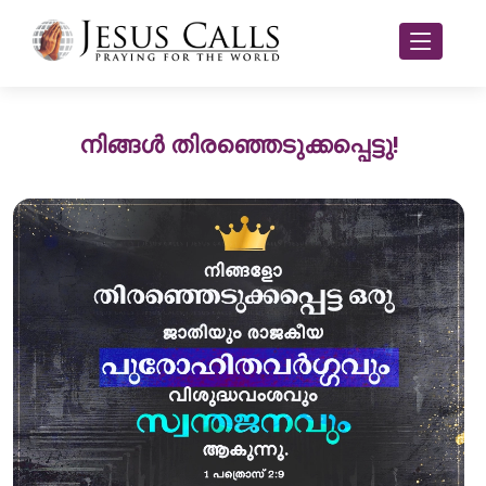
നിങ്ങൾ തിരഞ്ഞെടുക്കപ്പെട്ടു!