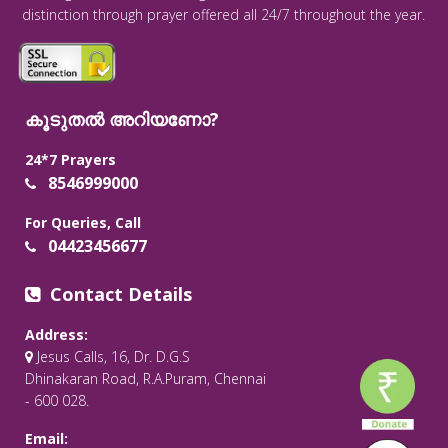
distinction through prayer offered all 24/7 throughout the year.
കൂടുതൽ അറിയണോ?
24*7 Prayers
8546999000
For Queries, Call
04423456677
Contact Details
Address:
Jesus Calls, 16, Dr. D.G.S
Dhinakaran Road, R.A.Puram, Chennai
- 600 028.
Email: