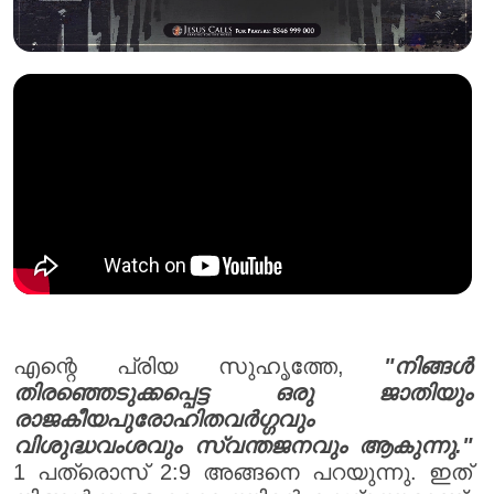
എന്റെ പ്രിയ സുഹൃത്തേ,
"നിങ്ങൾ
തിരഞ്ഞെടുക്കപ്പെട്ട ഒരു ജാതിയും
രാജകീയപുരോഹിതവർഗ്ഗവും
വിശുദ്ധവംശവും സ്വന്തജനവും ആകുന്നു."
1 പത്രൊസ് 2:9 അങ്ങനെ പറയുന്നു. ഇത്