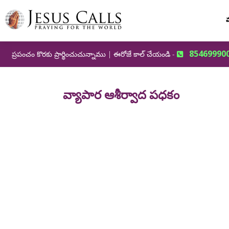
మ
85469990
ప్రపంచం కొరకు ప్రార్థించుచున్నాము | ఈరోజే కాల్ చేయండి -
వ్యాపార ఆశీర్వాద పధకం