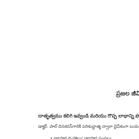
ప్రజల జీ
దాతృత్వము కలిగి ఇవ్వండి మరియు గొప్ప లాభాన్ని 
డాక్టర్. పాల్ దినకరన్‌గారికి పరిశుద్ధాత్మ ద్వారా దైవీకంగ
• వ్యాపార గృహాలు/ వ్యాపార సంస్థలు