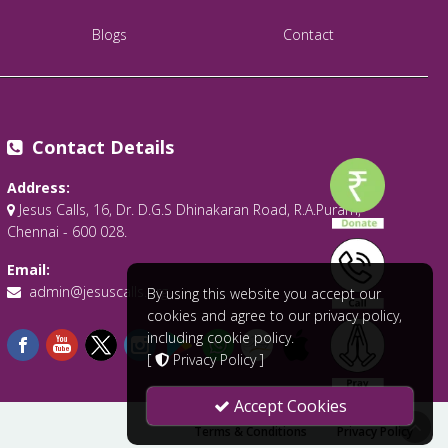
Blogs
Contact
Contact Details
Address:
Jesus Calls, 16, Dr. D.G.S Dhinakaran Road, R.A.Puram,
Chennai - 600 028.
Email:
admin@jesuscalls.org
By using this website you accept our
cookies and agree to our privacy policy,
including cookie policy.
[
Privacy Policy
]
Accept Cookies
Terms & Conditions
Privacy Policy