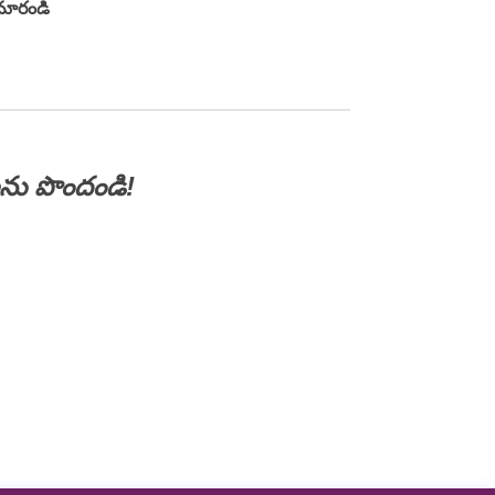
 మారండి
లను పొందండి!