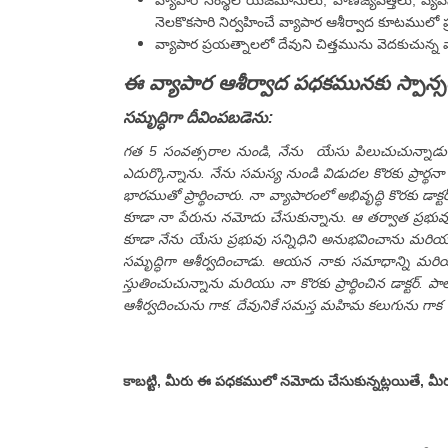
వ్యాపార సంస్థల యజమానులు, వాణిజ్యవేత్తలు, వ్యవ
నెలకొకసారి నిర్వహించే వ్యాపార ఆశీర్వాద కూటములో ప్ర
వ్యాపార ప్రయత్నాలలో దేవుని చిత్తమును వెదకుచున్న వా
ఈ వ్యాపార ఆశీర్వాద పధకమునకు స్పాన్స
సమృద్ధిగా దీవింపబడెను:
గత 5 సంవత్సరాల నుండి, నేను యేసు పిలుచుచున్నాడు పరిచర
ఎదుర్కొన్నాను. నేను సమస్య నుండి విడుదల కొరకు ప్రార్థ
భారముతో ప్రార్థించారు. నా వ్యాపారంలో అభివృద్ధి కొరకు డాక
కూడా నా పేరును నమోదు చేసుకున్నాను. ఆ తర్వాత ప్రభువు నా వ
కూడా నేను యేసు ప్రభువు సన్నిధిని అనుభవించాను మరియు 
సమృద్ధిగా ఆశీర్వదించాడు. ఆయన నాకు సమాధాన్ని మర
స్తుతించుచున్నాను మరియు నా కొరకు ప్రార్థించిన డాక్టర
ఆశీర్వదించును గాక. దేవునికే సమస్త మహిమ కలుగును గాక
కాబట్టి, మీరు ఈ పధకములో నమోదు చేసుకున్నట్లయితే, మీరు య