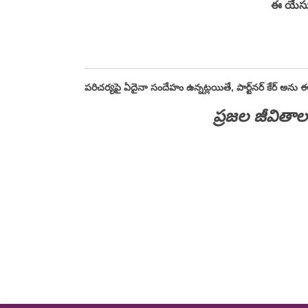
ఈ యేసు 
పరిచర్యపై ఏదైనా సందేహం ఉన్నట్లయితే, పార్ట్‌నర్ కేర్ అను ఈ
ప్రజల జీవితా