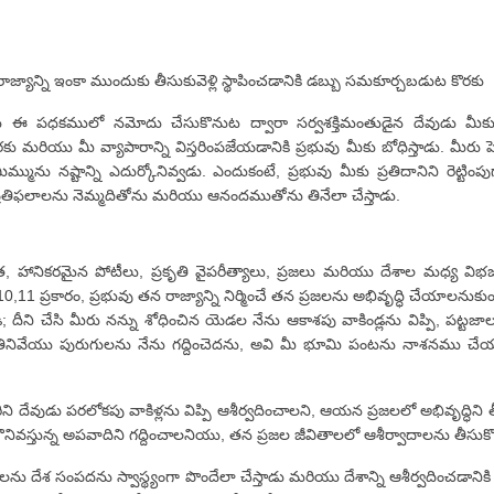
రాజ్యాన్ని ఇంకా ముందుకు తీసుకువెళ్లి స్థాపించడానికి డబ్బు సమకూర్చబడుట కొరకు
మను ఈ పధకములో నమోదు చేసుకొనుట ద్వారా సర్వశక్తిమంతుడైన దేవుడు మీ
యు మీ వ్యాపారాన్ని విస్తరింపజేయడానికి ప్రభువు మీకు బోధిస్తాడు. మీరు పెట్ట
ను నష్టాన్ని ఎదుర్కోనివ్వడు. ఎందుకంటే, ప్రభువు మీకు ప్రతిదానిని రెట్టిం
ు ప్రతిఫలాలను నెమ్మదితోను మరియు ఆనందముతోను తినేలా చేస్తాడు.
కొరత, హానికరమైన పోటీలు, ప్రకృతి వైపరీత్యాలు, ప్రజలు మరియు దేశాల మధ్య విభజ
10,11 ప్రకారం, ప్రభువు తన రాజ్యాన్ని నిర్మించే తన ప్రజలను అభివృద్ధి చేయా
దీని చేసి మీరు నన్ను శోధించిన యెడల నేను ఆకాశపు వాకిండ్లను విప్పి, పట్టజ
నివేయు పురుగులను నేను గద్దించెదను, అవి మీ భూమి పంటను నాశనము చేయవు
ి దేవుడు పరలోకపు వాకిళ్లను విప్పి ఆశీర్వదించాలని, ఆయన ప్రజలలో అభివృద్ధిన
ొనివస్తున్న అపవాదిని గద్దించాలనియు, తన ప్రజల జీవితాలలో ఆశీర్వాదాలను తీసుక
ను దేశ సంపదను స్వాస్థ్యంగా పొందేలా చేస్తాడు మరియు దేశాన్ని ఆశీర్వదించడాన