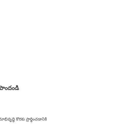
 పొందండి
వృద్ధి కొరకు ప్రార్థించడానికి