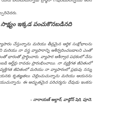
యేసు పిలుచుచున్నాడు ప్రార్థనా గోపురములన్నియు కలిసి
యల్పరిచెదరు.
సాక్ష్యం ఇక్కడ పంచుకొనబడినది
ాపారం చేస్తున్నాను మరియు తీవ్రమైన ఆర్థిక సంక్షోభాలను
 మరియు నా వస్త్ర వ్యాపారాన్ని ఆశీర్వదించబడాలని ఎంతో
 ఎంతో భారంతో ప్రార్థించారు. వ్యాపార ఆశీర్వాద పధకంలో నేను
ి ఆర్డ్‌ర్లు రావడం ప్రారంభించాయి. నా వ్యక్తిగత జీవితంలో
్యక్తిగత జీవితంలో మరియు నా వ్యాపారంలో ప్రభువు నన్ను
 ఆయనకు కృతజ్ఞతలు చెల్లించుచున్నాను మరియు ఆయనను
ెలియజేయుచున్నాను. ఈ అద్భుతమైన పరిచర్యను దేవుడు ఇంకను
- నారాయణ్ అల్దార్, వాడ్గోన్ షెరి, పూనె.