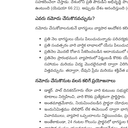
సహకరించేలా చేస్తాడు. దేశంలోని ప్రతి పౌరుడిని అభివృద్ధి 
ఉంటుంది (యెషయా 66:21). అప్పుడు దేశం ఆనందిస్తుంది 
ఎవరు నమోదు చేసుకొనవచ్చును?
నమోదు చేసుకోవాలనుకునే భాగస్థులు వ్యాపార ఆందోళన కలిగ
ప్రతి నెల భాగస్థులు యేసు పిలుచుచున్నాడు పరిచర్యకు కా
ప్రతి సంవత్సరం వారి వార్షిక లాభాలలో యేసు పిలుచు
ప్రతినెల మొదటి రోజున సేకరించబడిన ఆదాయములో య
ప్రతినెల ప్రారంభమున వ్యాపారంలో పెట్టుబడి కొరకు యే
సహాయం మరియు విద్య మొదలైనవాటి ద్వారా విరిగిన ప
విత్తవచ్చును. తద్వారా, దేవుని ప్రేమ మరియు శక్తి
నమోదు చేసుకొనుట వలన కలిగే ప్రయోజనాలు
డాక్టర్. పాల్ దినకరన్‌గారు లేదా వారి కుటుంబ సభ్యుల
కూటాలు నిర్వహించి, వారి కొరకు ప్రత్యేకంగా ప్రార్థిస్తారు.
అంతమాత్రమేకాదు, నియమించబడిన ప్రార్థనా యోధులచే
ఇందునిమిత్తము టెలిఫోన్ లేక ఈమెయిల్ ద్వారా భాగస్థు
వివాదములు, వ్యాపార ఒప్పందాలను నిర్ణయించడం, ప్
అంతేకాకుండా, 24 గంటల గొలుసు ప్రార్థనలో భాగస్థుల క