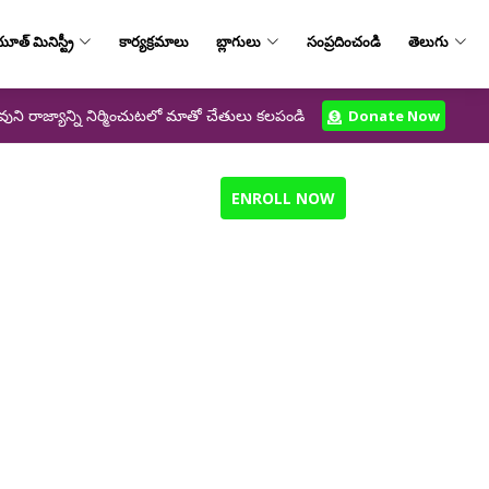
ూత్‌ మినిస్ట్రీ
కార్యక్రమాలు
బ్లాగులు
సంప్రదించండి
తెలుగు
వుని రాజ్యాన్ని నిర్మించుటలో మాతో చేతులు కలపండి
Donate Now
ENROLL NOW