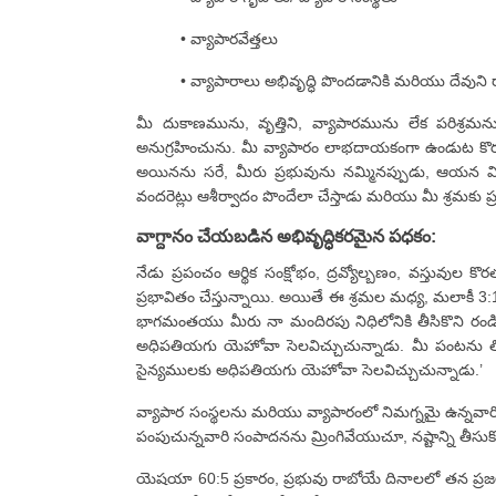
• వ్యాపారవేత్తలు
• వ్యాపారాలు అభివృద్ధి పొందడానికి మరియు దేవుని 
మీ దుకాణమును, వృత్తిని, వ్యాపారమును లేక పరిశ్ర
అనుగ్రహించును. మీ వ్యాపారం లాభదాయకంగా ఉండుట కొరకు మరి
అయినను సరే, మీరు ప్రభువును నమ్మినప్పుడు, ఆయన మిమ్ము
వందరెట్లు ఆశీర్వాదం పొందేలా చేస్తాడు మరియు మీ శ్రమక
వాగ్దానం చేయబడిన అభివృద్ధికరమైన పధకం:
నేడు ప్రపంచం ఆర్థిక సంక్షోభం, ద్రవ్యోల్బణం, వస్తువుల 
ప్రభావితం చేస్తున్నాయి. అయితే ఈ శ్రమల మధ్య, మలాకీ 3:
భాగమంతయు మీరు నా మందిరపు నిధిలోనికి తీసికొని రండి; 
అధిపతియగు యెహోవా సెలవిచ్చుచున్నాడు. మీ పంటను తి
సైన్యములకు అధిపతియగు యెహోవా సెలవిచ్చుచున్నాడు.’
వ్యాపార సంస్థలను మరియు వ్యాపారంలో నిమగ్నమై ఉన్నవారిన
పంపుచున్నవారి సంపాదనను మ్రింగివేయుచూ, నష్టాన్ని తీసుక
యెషయా 60:5 ప్రకారం, ప్రభువు రాబోయే దినాలలో తన ప్రజల