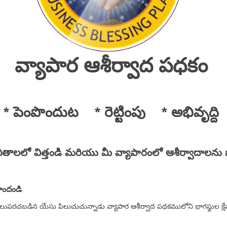
వ్యాపార ఆశీర్వాద పధకం
* పెంపొందుట * రెట్టింపు * అభివృద్ది
వితాలలో విత్తండి మరియు మీ వ్యాపారంలో ఆశీర్వాదాలను
పొందండి
ా బయలుపరచబడిన యేసు పిలుచుచున్నాడు వ్యాపార ఆశీర్వాద పధకములోని భాగస్థుల క్షేమాభి