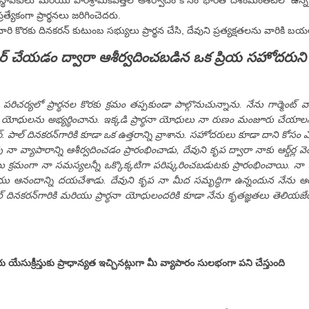
స్థాపకులు మరియు పారిశ్రామికవేత్తల ఆశీర్వాదం కోసం భారత దేశంమంతటలో ఉన్న 
త్యేకంగా ప్రార్థనలు జరిగించెదరు.
రి కొరకు దినకరన్ కుటుంబ సభ్యులు ప్రార్థన చేసి, దేవుని ప్రత్యక్షతలను వారికి బ
ర్ చేయడం ద్వారా ఆశీర్వదించబడిన ఒక ప్రియ సహోదరుని 
్యలో ప్రార్థనల కొరకు క్రమం తప్పకుండా పాల్గొనుచున్నాను. నేను గార్మెంట్ వ్య
నా యోధులను అభ్యర్థించాను. ఇక్కడి ప్రార్థనా యోధులు నా రుణం మంజూరు చేయాలని
్టర్. పాల్ దినకరన్‌గారికి కూడా ఒక ఉత్తరాన్ని వ్రాశాను. సహోదరులు కూడా దాని కోసం
్యాపారాన్ని ఆశీర్వదించడం ప్రారంభించాడు, దేవుని కృప ద్వారా నాకు ఆర్డ్‌ర్ల వెంబడ
క్రమంగా నా సమస్యలన్నీ ఒక్కొక్కటిగా పరిష్కరించబడుటకు ప్రారంభించాయి. నా వ
ియు ఆనందాన్ని దయచేశాడు. దేవుని కృప నా మీద సమృద్ధిగా ఉన్నందున నేను
్. పాల్ దినకరన్‌గారికి మరియు ప్రార్థనా యోధులందరికి కూడా నేను కృతజ్ఞతలు త
ేసుక్రీస్తుకు ప్రాధాన్యత ఇచ్చినట్లుగా మీ వ్యాపారం సులభంగా పని చేస్తుంది