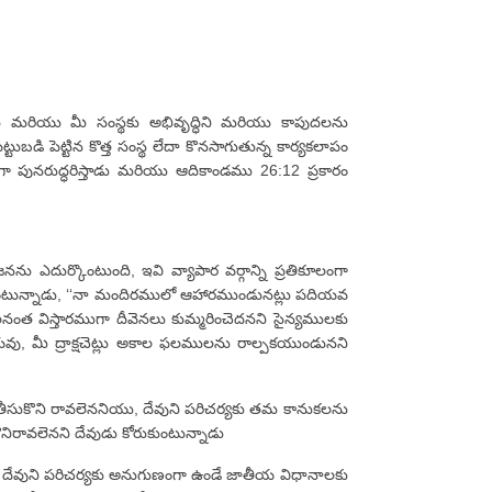
కు మరియు మీ సంస్థకు అభివృద్ధిని మరియు కాపుదలను
ుబడి పెట్టిన కొత్త సంస్థ లేదా కొనసాగుతున్న కార్యకలాపం
పుగా పునరుద్ధరిస్తాడు మరియు ఆదికాండము 26:12 ప్రకారం
నను ఎదుర్కొంటుంది, ఇవి వ్యాపార వర్గాన్ని ప్రతికూలంగా
లనుకుంటున్నాడు, ‘‘నా మందిరములో ఆహారముండునట్లు పదియవ
ాలనంత విస్తారముగా దీవెనలు కుమ్మరించెదనని సైన్యములకు
, మీ ద్రాక్షచెట్లు అకాల ఫలములను రాల్పకయుండునని
ి తీసుకొని రావలెననియు, దేవుని పరిచర్యకు తమ కానుకలను
ొనిరావలెనని దేవుడు కోరుకుంటున్నాడు
ికి దేవుని పరిచర్యకు అనుగుణంగా ఉండే జాతీయ విధానాలకు