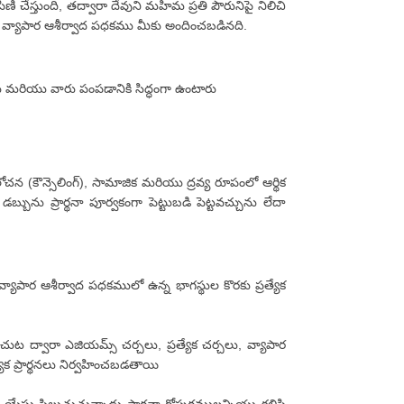
ి చేస్తుంది, తద్వారా దేవుని మహిమ ప్రతి పౌరునిపై నిలిచి
 ఈ వ్యాపార ఆశీర్వాద పధకము మీకు అందించబడినది.
ను మరియు వారు పంపడానికి సిద్ధంగా ఉంటారు
లోచన (కౌన్సెలింగ్), సామాజిక మరియు ద్రవ్య రూపంలో ఆర్థిక
ు ప్రార్థనా పూర్వకంగా పెట్టుబడి పెట్టవచ్చును లేదా
ు వ్యాపార ఆశీర్వాద పధకములో ఉన్న భాగస్థుల కొరకు ప్రత్యేక
ించుట ద్వారా ఎజియమ్స్ చర్చలు, ప్రత్యేక చర్చలు, వ్యాపార
క ప్రార్థనలు నిర్వహించబడతాయి