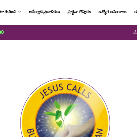
ా గురించి
ఆశీర్వాద ప్రణాళికలు
ప్రార్థనా గోపురం
ఉద్యోగ అవకాశాలు
య
00
దే