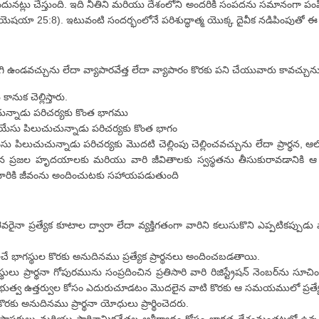
పొందునట్లు చేస్తుంది. ఇది నీతిని మరియు దేశంలోని అందరికి సంపదను సమానంగా పంపిణ
(యెషయా 25:8). ఇటువంటి సందర్భంలోనే పరిశుద్ధాత్మ యొక్క దైవీక నడిపింపుతో
ి ఉండవచ్చును లేదా వ్యాపారవేత్త లేదా వ్యాపారం కొరకు పని చేయువారు కావచ్చు
నుక చెల్లిస్తారు.
చున్నాడు పరిచర్యకు కొంత భాగము
ేసు పిలుచుచున్నాడు పరిచర్యకు కొంత భాగం
సు పిలుచుచున్నాడు పరిచర్యకు మొదటి చెల్లింపు చెల్లించవచ్చును లేదా ప్రార్థన, ఆ
్రజల హృదయాలకు మరియు వారి జీవితాలకు స్వస్థతను తీసుకురావడానికి ఆ డబ్బున
చేత వారికి జీవంను అందించుటకు సహాయపడుతుంది
ెవరైనా ప్రత్యేక కూటాల ద్వారా లేదా వ్యక్తిగతంగా వారిని కలుసుకొని ఎప్పటికప్పుడ
 భాగస్థుల కొరకు అనుదినము ప్రత్యేక ప్రార్థనలు అందించబడతాయి.
లు ప్రార్థనా గోపురమును సంప్రదించిన ప్రతిసారి వారి రిజిస్ట్రేషన్ నెంబర్‌ను సూచ
రభుత్వ ఉత్తర్వుల కోసం ఎదురుచూడటం మొదలైన వాటి కొరకు ఆ సమయములో ప్రత్యే
ొరకు అనుదినము ప్రార్థనా యోధులు ప్రార్థించెదరు.