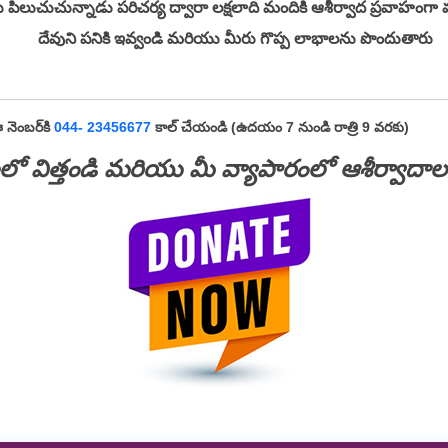
పిలుచుచున్నాడు పరిచర్య ద్వారా లక్షలాది మందికి ఆశీర్వాద ప్రవాహంగా
దేవుని పనికి ఇవ్వండి మరియు మీరు గొప్ప లాభాలను పొందుతారు
 నెంబర్‌కి
044- 23456677
కాల్ చేయండి (ఉదయం 7 నుండి రాత్రి 9 వరకు)
లలో విత్తండి మరియు మీ వ్యాపారంలో ఆశీర్వాదా