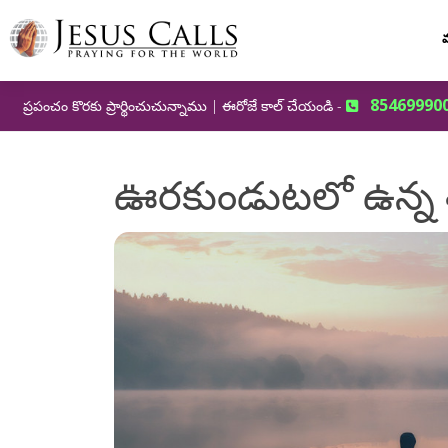
మ
85469990
ప్రపంచం కొరకు ప్రార్థించుచున్నాము | ఈరోజే కాల్ చేయండి -
ఊరకుండుటలో ఉన్న శక