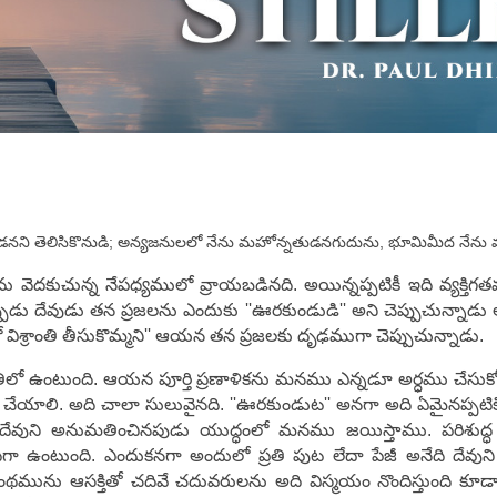
ేవుడనని తెలిసికొనుడి; అన్యజనులలో నేను మహోన్నతుడనగుదును, భూమిమీద నేను
ను వెదకుచున్న నేపధ్యములో వ్రాయబడినది. అయిన్నప్పటికీ ఇది వ్యక్త
న్నప్పుడు దేవుడు తన ప్రజలను ఎందుకు ''ఊరకుండుడి'' అని చెప్పుచున్నాడ
ో విశ్రాంతి తీసుకొమ్మని'' ఆయన తన ప్రజలకు దృఢముగా చెప్పుచున్నాడు.
 రీతిలో ఉంటుంది. ఆయన పూర్తి ప్రణాళికను మనము ఎన్నడూ అర్ధము చేసు
చేయాలి. అది చాలా సులువైనది. ''ఊరకుండుట'' అనగా అది ఏమైనప్పట
దేవుని అనుమతించినపుడు యుద్ధంలో మనము జయిస్తాము. పరిశుద్ధ గ్
టిదిగా ఉంటుంది. ఎందుకనగా అందులో ప్రతి పుట లేదా పేజీ అనేది దేవుని
గ్రంథమును ఆసక్తితో చదివే చదువరులను అది విస్మయం నొందిస్తుంది కూడా