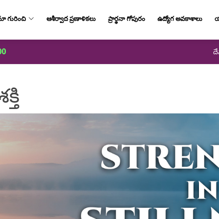
ా గురించి
ఆశీర్వాద ప్రణాళికలు
ప్రార్థనా గోపురం
ఉద్యోగ అవకాశాలు
య
00
దే
్తి