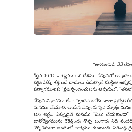
''ఊరకుండుడి, నేనే ద
కీర్తన 46:10 వాక్యము ఒక దేశము దేవునిలో కాపుదల
వ్యతిరేకపు శక్తులచే దాడులు ఎదుర్కొనే పరిస్థితి ఉ
పన్నాగములకు ''ప్రతిస్పందించుటను ఆపుమని'', ''తనల
దేవుని విధానము లేదా స్పందన అనేది చాలా ప్రత్యేక
మనము చేయాలి. ఆయన చెప్పుచున్నది మాత్రం మనం 
అని అర్ధం. ఎప్పుడైతే మనము ''ఏమి చేయకుండా'' 
భావోద్వేగమును రేకెత్తించు గొప్ప బంగారు నిధి వం
చెక్కినట్లుగా అందులో వాక్యము ఉంటుంది. పరిశుద్ధ 