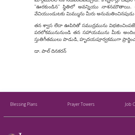
''ఊరకుండిన'' స్థితిలో అవన్నియు నాశనమౌతాయి.
వేచియుండుటకు మిమ్మును మీరు అనుమతించినపుడు మ
తన శ్వాస లేదా ఊపిరితో సముద్రమును విభజించింపజేస
పరలోకమునునుండి తన సహాయమును మీకు అందించు
స్తుతిగీతములు పాడుడి, హృదయపూర్వకముగా ప్రార్థ
డా. పాల్ దినకరన్
Blessing Plans
Prayer Towers
Job 