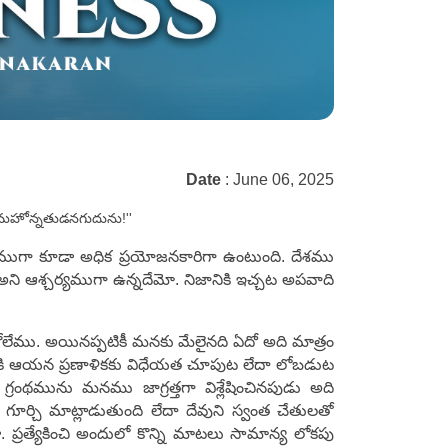
Date
: June 06, 2025
 మహోన్నతుడనగుదును!''
ిగతముగా కూడా అధిక ప్రయోజనకారిగా ఉంటుంది. దేశము
ు అని ఆశ్చర్యముగా ఉన్నదేమో. నిజానికి ఇచ్చట అపవాది
కోలేము. అయినప్పటికీ మనకు మేలైనది ఏదో అది మాత్రం
ికి ఆయన ప్రణాళికకు విధేయత చూపుట లేదా లోబడుట
రంథమును మనము జాగ్రత్తగా విశ్లేషించినపుడు అది
 గూర్చి మాట్లాడుతుంది లేదా దేవుని స్వంత చేతులతో
. ప్రత్యేకించి అందులో కొన్ని మాటలు సామాన్య లోకపు