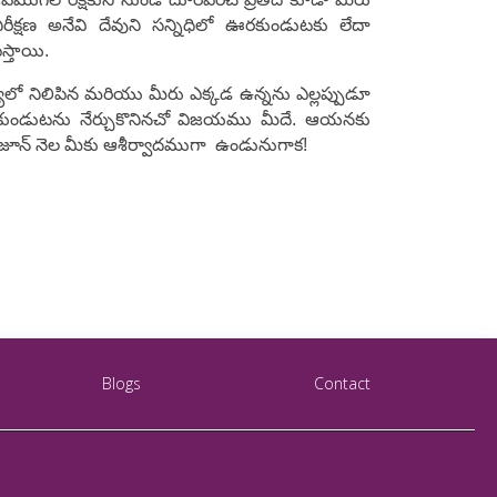
క్షణ అనేవి దేవుని సన్నిధిలో ఊరకుండుటకు లేదా
్తాయి.
్యలో నిలిపిన మరియు మీరు ఎక్కడ ఉన్నను ఎల్లప్పుడూ
ుండుటను నేర్చుకొనినచో విజయము మీదే. ఆయనకు
 జూన్ నెల మీకు ఆశీర్వాదముగా ఉండునుగాక!
Blogs
Contact