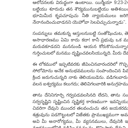
ఆలోచనలకు విరుద్ధంగా ఉంటాయి. యిర్మీయా 9:23-2
బట్టియు శూరుడు తన శౌర్యమునుబట్టియు అతిశయిం
భూమిమీద కృపచూపుచు నీతి న్యాయములు జరిగించు
నేనానందించువాడనని యెహోవా సెలవిచ్చుచున్నాడు'
సంపన్నులు తమకున్న ఆస్తులనుబట్టి సంతోషించుట,
అసాధారణము ఏమి కాదు కదా! కానీ ప్రభువు ఒక మంచ
మరువకూడదని మననుండి ఆయన కోరుకొనుచున్నాడు.
గుర్తించుటలో మనము దృష్టించవలసియున్నది. మీరు 
ఈ లోకములో ఇప్పటివరకు జీవించినవారందరిలో గొప్
సోలోమోను అనేక అనుభవములను సంపాందించిన పిమ్మట
క్రింద జరుగుచున్నది నాకు తెలియబడెను. వడిగలవ
వలన ఐశ్వర్యము కలుగదు; తెలివిగలవారికి అనుగ్రహమ
తాను దేనినిగూర్చి గర్వపడవలసినది లేదని, తాన
సర్వసృష్టిని సృష్టించిన సృష్టికర్త కారణముగా ఇవ
చివరిగా దేవుని ముందర తలవంచుచు తన జయకరమగు 
శత్రువును పడగొట్టుటలో విజేతకు ప్రాముఖ్యముగా అవ
అవి మీ అనారోగ్యము, మీ వ్యసనములు, దేవునికి ఇష్ట
మార్గములలోనికి నడిపించవచ్చును. కొన్నిసార్లు దేవ