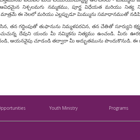
 ఆవిధమైన నిశ్చలమగు నమ్మకము, పూర్ణ విధేయత మరియు నిత్య నిరీ
ాత్రమే ఈ నెలలో మరియు ఎల్లప్పుడూ మిమ్మును సమాధానముతో నడిపిస
ిన, తన గద్దింపుతో తుఫానును నిమ్మళపరచిన, తన చేతితో సూర్యుని కక్ష
చున్న దేవుని యందు మీ నమ్మికను నిత్యము ఉంచండి. మీరు ఊరక
ించండి, ఆయనవైపు చూడండి తద్వారా మీ అద్భుతమును పొందుకొనుడి. ఈ
Opportunities
Youth Ministry
Programs