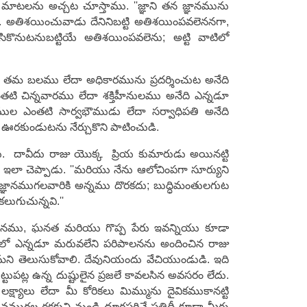
మాటలను అచ్చట చూస్తాము. ''జ్ఞాని తన జ్ఞానమును
 అతిశయించువాడు దేనినిబట్టి అతిశయింపవలెననగా,
కొనుటనుబట్టియే అతిశయింపవలెను; అట్టి వాటిలో
ు తమ బలము లేదా అధికారమును ప్రదర్శించుట అనేది
టి చిన్నవారము లేదా శక్తిహీనులము అనేది ఎన్నడూ
ల ఎంతటి సార్వభౌముడు లేదా సర్వాధిపతి అనేది
రకుండుటను నేర్చుకొని పాటించుడి.
ు. దావీదు రాజు యొక్క ప్రియ కుమారుడు అయినట్టి
లా చెప్పాడు. ''మరియు నేను ఆలోచింపగా సూర్యుని
్ఞానముగలవారికి అన్నము దొరకదు; బుద్ధిమంతులగుట
లుగుచున్నవి.''
జ్ఞానము, ఘనత మరియు గొప్ప పేరు ఇవన్నియు కూడా
రిత్రలో ఎన్నడూ మరువలేని పరిపాలనను అందించిన రాజు
 తెలుసుకోవాలి. దేవునియందు వేచియుండుడి. ఇది
ుపట్ల ఉన్న దుష్టులైన ప్రజలే కావలసిన అవసరం లేదు.
్ష్యాలు లేదా మీ కోరికలు మిమ్మును దైవికముకానట్టి
ీవముగల రక్షకుని నుండి దూరపరిచే ప్రతిదీ కూడా మీరు