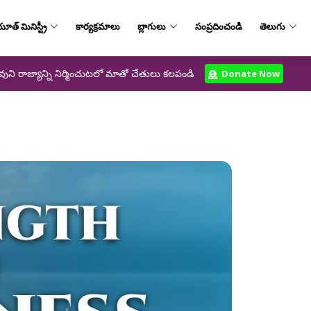
ూత్‌ మినిస్ట్రీ
కార్యక్రమాలు
బ్లాగులు
సంప్రదించండి
తెలుగు
వుని రాజ్యాన్ని నిర్మించుటలో మాతో చేతులు కలపండి
Donate Now