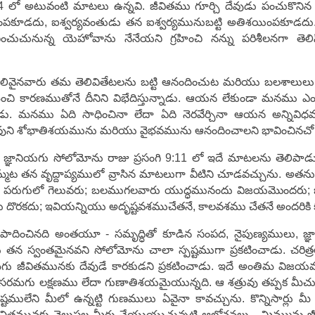
4 లో అటువంటి మాటలు ఉన్నవి. జీవితము గూర్చి దేవుడు పంచుకొనిన 
పకూడదు, ఐశ్వర్యవంతుడు తన ఐశ్వర్యమునుబట్టి అతిశయింపకూడదు.
చునున్న యెహోవాను నేనేయని గ్రహించి నన్ను పరిశీలనగా తెలిసి
'.
 తెలివైనవారు తమ తెలివితేటలను బట్టి ఆనందించుట మరియు బలశాలుల
ి కారణముతోనే దీనిని విభేదిస్తున్నాడు. ఆయన లేకుండా మనము ఎంత
 మనము ఏది సాధించినా లేదా ఏది నెరవేర్చినా ఆయన అన్నివిధము
దేవుని శోభాతిశయమును మరియు వైభవమును ఆనందించాలని భావించినచో ఊ
ప జ్ఞానియగు సోలోమోను రాజు ప్రసంగి 9:11 లో ఇదే మాటలను తెలిపాడ
 తన వృద్దాప్యములో వ్రాసిన మాటలుగా వీటిని చూడవచ్చును. అతను ఇ
ారు పరుగులో గెలువరు; బలముగలవారు యుద్ధమునందు విజయమొందరు; జ
ు దొరకదు; ఇవియన్నియు అదృష్టవశముచేతనే, కాలవశము చేతనే అందరికి క
ు సంపాదించినది అంతయూ - సమృద్ధితో కూడిన సంపద, నైపుణ్యములు, 
న్నియు తన స్వంతమైనవని సోలోమోను చాలా స్పష్టముగా ప్రకటించాడు. చ
జీవితమునకు దేవుడే కారకుడని ప్రకటించాడు. ఇదే అంతిమ విజయమని
సరమగు లక్షణము లేదా గుణాతిశయమైయున్నది. ఆ శత్రువు తప్పక మీచుట్ట
ములేని మీలో ఉన్నట్టి గుణములు ఏవైనా కావచ్చును. కొన్నిసార్లు మీ లక
ుని చిత్తమునకు వెలుపల మీరు చేయుయుచున్నట్టి ఆలోచనలు - మిమ్మును జ