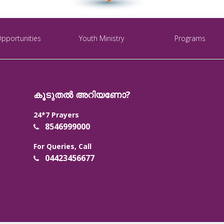
Opportunities
Youth Ministry
Programs
കൂടുതൽ അറിയണോ?
24*7 Prayers
8546999000
For Queries, Call
04423456677