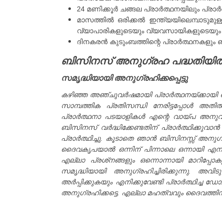
24 മണിക്കൂർ ചങ്ങല പ്രാർത്ഥനയിലും പ്രാർ
മാസത്തിൽ ഒരിക്കൽ ഇന്ത്യയിലെമ്പാടുമുള
വ്യാപാരികളുടെയും വ്യവസായികളുടെയും 
ദിനകരൻ കുടുംബത്തിന്റെ പ്രാർത്ഥനകളും 
ബിസിനസ് അനുഗ്രഹ പദ്ധതിയിൽ ചേ
സമൃദ്ധിയായി അനുഗ്രഹിക്കപ്പെട്ടു
കഴിഞ്ഞ അഞ്ചുവർഷമായി പ്രാർത്ഥനയ്ക്കായി ഞാ
സാമ്പത്തിക പ്രതിസന്ധി നേരിട്ടപ്പോൾ അതിൽ
പ്രാർത്ഥനാ പടയാളികൾ എന്റെ വായ്പ അനുവദിച്
ബിസിനസ് വർദ്ധിക്കേണ്ടതിന് പ്രാർത്ഥിക്കു
പ്രാർത്ഥിച്ചു. കൂടാതെ ഞാൻ ബിസിനസ്സ് അനു
ദൈവകൃപയാൽ ഒന്നിന് പിന്നാലെ ഒന്നായി എനിക
എല്ലാ പ്രശ്‌നങ്ങളും ഒന്നൊന്നായി മാറിപ്പ
സമൃദ്ധിയായി അനുഗ്രഹിച്ചിരിക്കുന്നു. അവ
അർപ്പിക്കുകയും എനിക്കുവേണ്ടി പ്രാർത്ഥിച
അനുഗ്രഹിക്കട്ടെ. എല്ലാ മഹത്വവും ദൈവത്തിന