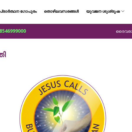
പ്രാർത്ഥന ഗോപുരം
തൊഴിലവസരങ്ങൾ
യുവജന ശുശ്രൂഷ
8546999000
ദൈവരാജ്
തി