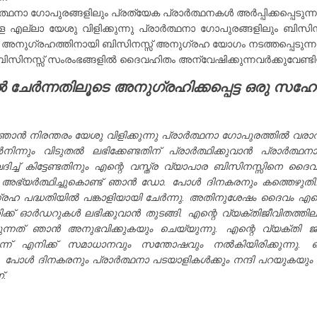
ത്ഥനാ ഗോപുരങ്ങളിലും പ്രത്യേക പ്രാർത്ഥനകൾ അർപ്പിക്കപ്പെടുന്ന
്ള എല്ലാ യേശു വിളിക്കുന്നു പ്രാർത്ഥനാ ഗോപുരങ്ങളിലും ബിസ
അനുഗ്രഹത്തിനായി ബിസിനസ്സ് അനുഗ്രഹ യോഗം നടത്തപ്പെടുന്നു
ബിസിനസ്സ് സംരംഭങ്ങളിൽ ദൈവഹിതം അന്വേഷിക്കുന്നവർക്കുവേണ്ടിയ
ർന്നതിലൂടെ അനുഗ്രഹിക്കപ്പെട്ട ഒരു സഹോദ
ൻ നിരന്തരം യേശു വിളിക്കുന്നു പ്രാർത്ഥനാ ഗോപുരത്തിൽ വരാറുണ
നിന്നും വിടുതൽ ലഭിക്കേണ്ടതിന് പ്രാർത്ഥിക്കുവാൻ പ്രാർത്ഥന
ച് കിട്ടേണ്ടതിനും എന്റെ വസ്ത്ര വ്യാപാര ബിസിനസ്സിനെ ദൈവം അ
വാൻ അഭ്യർത്ഥിച്ചുകൊണ്ട് ഞാൻ ഡോ. പോൾ ദിനകരനും കത്തെഴുതി.
ഗ്രഹ പദ്ധതിയിൽ പങ്കാളിയായി ചേർന്നു. അതിനുശേഷം ദൈവം എന്
്ക് ഓർഡറുകൾ ലഭിക്കുവാൻ തുടങ്ങി. എന്റെ വ്യക്തിജീവിതത്ത
ോകുന്നത് ഞാൻ അനുഭവിക്കുകയും ചെയ്യുന്നു. എന്റെ വ്യക്തി
ിടുന്ന് എനിക്ക് സമാധാനവും സന്തോഷവും നൽകിയിരിക്കുന്നു.
്ച ഡോ. പോൾ ദിനകരനും പ്രാർത്ഥനാ പടയാളികൾക്കും നന്ദി പറയുക
്.