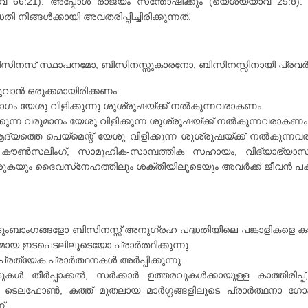
് 66:21). അപ്പോൾ രാജ്യം സന്തോഷിക്കും (യെശയ്യാവ് 25:8)
ി നിങ്ങൾക്കായി അവതരിപ്പിച്ചിരിക്കുന്നത്.
ബിസിനസ് സ്ഥാപനമോ, ബിസിനസ്സുകാരനോ, ബിസിനസ്സിനായി പ്രവർത
വാൻ ഒരുക്കമായിരിക്കണം.
ഗം യേശു വിളിക്കുന്നു ശുശ്രൂഷയ്ക്ക് നൽകുന്നവരാകണം
ുന്ന വരുമാനം യേശു വിളിക്കുന്ന ശുശ്രൂഷയ്ക്ക് നൽകുന്നവരാകണം
യത്തെ പെയ്‌മെന്റ് യേശു വിളിക്കുന്ന ശുശ്രൂഷയ്ക്ക് നൽകുന്
ഥന, കൗൺസലിംഗ്, സാമൂഹിക-സാമ്പത്തിക സഹായം, വിദ്യാഭ
ുകയും ദൈവസ്‌നേഹത്തിലും ശക്തിയിലൂടെയും അവർക്ക് ജീവൻ പക
ുംബാംഗങ്ങളോ ബിസിനസ്സ് അനുഗ്രഹ പദ്ധതിയിലെ പങ്കാളികളെ ക
യ ഇടപെടലിലൂടെയോ പ്രാർത്ഥിക്കുന്നു.
രത്യേക പ്രാർത്ഥനകൾ അർപ്പിക്കുന്നു.
തീർപ്പാക്കൽ, സർക്കാർ ഉത്തരവുകൾക്കായുള്ള കാത്തിരിപ്പ്, 
ടെലഫോൺ, കത്ത് മുതലായ മാർഗ്ഗങ്ങളിലൂടെ പ്രാർത്ഥനാ ഗോപു
്.