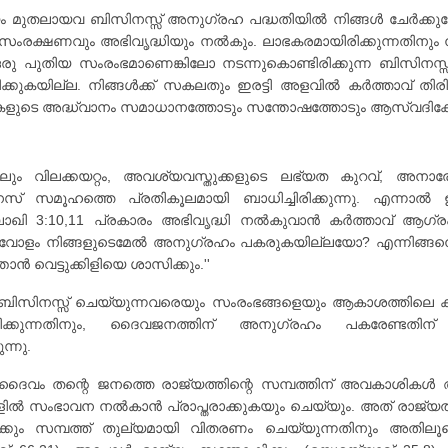
സായം മുതലായവ ബിസിനസ്സ് അനുഗ്രഹ പദ്ധതിയിൽ നിങ്ങൾ ചേർക
 സംരക്ഷണവും അഭിവൃദ്ധിയും നൽകും. ലാഭകരമായിരിക്കുന്നതിനും ന
ഒരു പുതിയ സംരംഭമാണെങ്കിലോ നടന്നുകൊണ്ടിരിക്കുന്ന ബിസിനസ
ിക്കുകയില്ല. നിങ്ങൾക്ക് സകലതും ഇരട്ടി അളവിൽ കർത്താവ് തി
കൈകളുടെ അദ്ധ്വാനം സമാധാനത്തോടും സന്തോഷത്തോടും ആസ്വദിക്ക
ലും വിലക്കയറ്റം, അവശ്യവസ്തുക്കളുടെ ലഭ്യത കുറവ്, അനാര
 സമൂഹത്തെ പ്രതികൂലമായി ബാധിച്ചിരിക്കുന്നു. എന്നാൽ ഈ
ി 3:10,11 പ്രകാരം അഭിവൃദ്ധി നൽകുവാൻ കർത്താവ് ആഗ്രഹിക്
വോളം നിങ്ങളുടെമേൽ അനുഗ്രഹം പകരുകയില്ലയോ? എന്നിങ്ങനെ 
വെട്ടുക്കിളിയെ ശാസിക്കും.''
ിസിനസ്സ് ചെയ്യുന്നവരെയും സംരംഭങ്ങളെയും ആകാശത്തിലെ കിള
സിക്കുന്നതിനും, ദൈവജനത്തിന് അനുഗ്രഹം പകരേണ്ടതിന
ന്നു.
ദൈവം തന്റെ ജനത്തെ രാജ്യത്തിന്റെ സമ്പത്തിന് അവകാശികൾ ആ
ിൽ സംഭാവന നൽകാൻ പ്രാപ്തരാക്കുകയും ചെയ്യും. അത് രാജ്യത്
േക്കും സമ്പത്ത് തുല്യമായി വിതരണം ചെയ്യുന്നതിനും അ