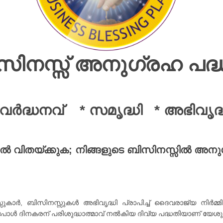
സിനസ്സ് അനുഗ്രഹ പദ്
 വർദ്ധനവ് * സമൃദ്ധി * അഭിവൃദ്
ൽ വിതയ്ക്കുക; നിങ്ങളുടെ ബിസിനസ്സിൽ അ
കാർ, ബിസിനസ്സുകൾ അഭിവൃദ്ധി പ്രാപിച്ച് ദൈവരാജ്യ നിർമ്മിക്
പോൾ ദിനകരന് പരിശുദ്ധാത്മാവ് നൽകിയ ദിവ്യ പദ്ധതിയാണ് യേശു വ