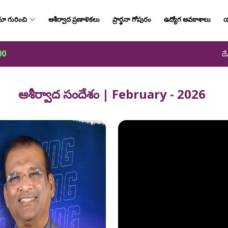
ా గురించి
ఆశీర్వాద ప్రణాళికలు
ప్రార్థనా గోపురం
ఉద్యోగ అవకాశాలు
య
00
దే
ఆశీర్వాద సందేశం | February - 2026