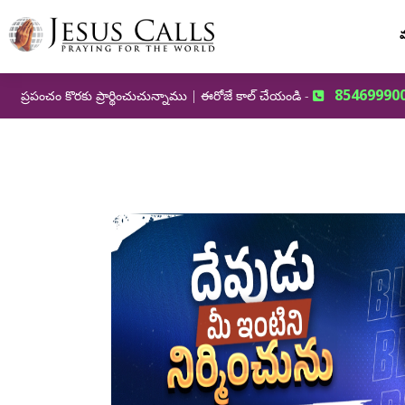
మ
85469990
ప్రపంచం కొరకు ప్రార్థించుచున్నాము | ఈరోజే కాల్ చేయండి -