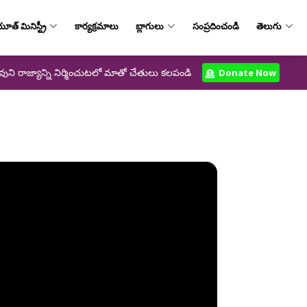
ూత్‌ మినిస్ట్రీ
కార్యక్రమాలు
బ్లాగులు
సంప్రదించండి
తెలుగు
వుని రాజ్యాన్ని నిర్మించుటలో మాతో చేతులు కలపండి
Donate Now