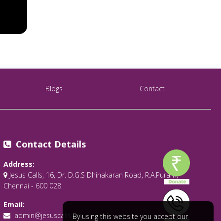
Blogs
Contact
Contact Details
Address:
Jesus Calls, 16, Dr. D.G.S Dhinakaran Road, R.A.Puram,
Chennai - 600 028.
Email:
admin@jesuscalls.org
By using this website you accept our