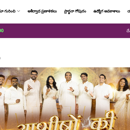
ా గురించి
ఆశీర్వాద ప్రణాళికలు
ప్రార్థనా గోపురం
ఉద్యోగ అవకాశాలు
య
00
దే
5