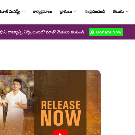
ూత్‌ మినిస్ట్రీ
కార్యక్రమాలు
బ్లాగులు
సంప్రదించండి
తెలుగు
వుని రాజ్యాన్ని నిర్మించుటలో మాతో చేతులు కలపండి
Donate Now