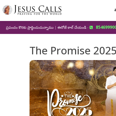
మ
85469990
ప్రపంచం కొరకు ప్రార్థించుచున్నాము | ఈరోజే కాల్ చేయండి -
The Promise 202