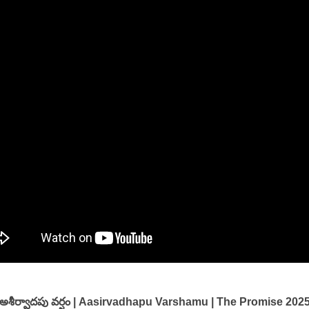
అశీర్వాదపు వర్షం | Aasirvadhapu Varshamu | The Promise 202