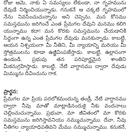
రోజు ఆమె, నాకు ఏ సమస్యలు లేకుండా, నా గృహమును
దేవుడే నిర్మించియున్నాడు. గనుకనే ఆ చక్కటి గృహములో
నేను నివసించుచున్నాను అని చెప్పెను. మన కోసము
సమస్తమును జరిగించే ఎంత ప్రేమగల దేవుని మనము కలిగి
యున్నాము కదా! మన కొరకు సమస్తమును చేయడానికి
సిద్ధంగా ఉన్న ఎంత ప్రేమగల దేవుడు మనకున్నాడు. కాబట్టి,
ఆయన నిశ్చయంగా మీ నీతిని, మీ న్యాయాన్ని మరియు మీ
స్తోత్రములను కూడా ఉజ్జీవింపజేస్తాడు. కాబట్టి, ఉల్లాసంగా
ఉండండి. ప్రభువు తన పరిపూర్ణమైన శాంతిని
మీకనుగ్రహిస్తాడు. కాబట్టి, నేటి వాగ్దానము ద్వారా దేవుడు
మిమ్మును దీవించును గాక.
ప్రార్థన:
ప్రేమగల మా ప్రియ పరలోకమందున్న తండ్రీ, నేటి వాగ్దానము
ద్వారా నీవు మాతో మాట్లాడినందుకై నీకు వందనాలు
చెల్లించుచున్నాము. ప్రభువా, మా జీవితంలో మా కొరకు
సమస్తమును జరిగిస్తావనియు నమ్ముచున్నాము. దేవా, నీవు
నీతిగల న్యాయాధిపతివని మేము నమ్ముచున్నాము. కనుకనే,