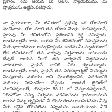
ప్రకారం నేడు ఆయన మీ నీతిని, న్యాయమును, మీ
స్తోత్రమును ఉజ్జీవింపజేస్తాడు.
నా ప్రియులారా, మీ జీవితంలో ప్రభువు ఒక తోటమాలి
వంటివాడు. తోట మాలి తన తోటకు మొగ్గు చూపినట్లుగానే,
ప్రభువు మీ జీవితంలోని ప్రతిదానికి శ్రద్ధ వహిస్తాడు.
అంతమాత్రమే కాదు, ఆయన మీ జీవితములో సమస్తమును
మీకు ధారాళముగా అనుగ్రహిస్తాడు. ఇంకను మీ హృదయంలో
లేక జీవితములో తన వాక్యపు విత్తనాలను నాటువాడు
దేవుడే. ఆయన మీలో తన వాక్యమనే విత్తనమును
నాటుతాడు. ప్రభువే దానికి నీరు కట్టుచున్నాడు.
అంతమాత్రమే కాదు, ప్రభువే తన పరిశుద్ధాత్మతో మిమ్మును
నింపుతాడు మరియు అవి మొలకెత్తడానికి, ఎదగడానికి
మరియు వికసించేలా చేస్తాడు. అందుకే బైబిల్‌లో
చూచినట్లయితే, యెషయా 58:11 లో చెప్పబడినట్లుగానే,
"యెహోవా నిన్ను నిత్యము నడిపించును క్షామకాలమున
ఆయన నిన్ను తృప్తిపరచి నీ యెముకలను బలపరచును నీవు
నీరు కట్టిన తోటవలెను ఎప్పుడును ఉబుకుచుండు నీటి