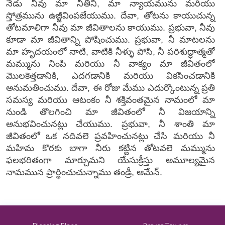
నేడు నీవు మా నీతిని, మా న్యాయమును మరియు
స్తోత్రమును ఉజ్జీవింపజేయుము. దేవా, తోటను కాయుచున్న
తోటమాలిగా నీవు మా జీవితాలను కాయుము. ప్రభువా, నీవు
కూడా మా జీవితాన్ని పోషించుము. ప్రభువా, నీ మాటలను
మా హృదయంలో నాటి, వాటికి నీళ్ళు పోసి, నీ పరిశుద్ధాత్మతో
మమ్మును నింపి మరియు నీ వాక్యం మా జీవితంలో
మొలకెత్తడానికి, ఎదగడానికి మరియు వికసించడానికి
అనుమతించుము. దేవా, ఈ రోజు మేము ఎదుర్కొంటున్న ప్రతి
సమస్య మరియు ఆటంకం నీ శక్తివంతమైన నామంలో మా
నుండి తొలగించి మా జీవితంలో నీ విజయాన్ని
అనుభవించునట్లు చేయుము. ప్రభువా, నీ శాంతి మా
జీవితంలో ఒక నదివలె ప్రవహించునట్లు చేసి మరియు నీ
మహిమ కొరకు బాగా నీరు కట్టిన తోటవలె మమ్మును
ఫలభరితంగా మార్చుమని యేసుక్రీస్తు అమూల్యమైన
నామమున ప్రార్థించుచున్నాము తండ్రీ, ఆమేన్.