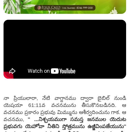
నా ప్రియులారా, నేటి వాగ్దానము ద్వారా బైబిల్ నుండి
యెషయా 61:11వ వచనమును తీసుకొనబడినది. ఆ
వచనము ప్రకారం ప్రభువు మిమ్మును ఆశీర్వదించును గాక. ఆ
వచనము,
" ...నిశ్చయముగా సమస్త జనముల యెదుట
ప్రభువగు యెహోవా నీతిని స్తోత్రమును ఉజ్జీవింపజేయును''