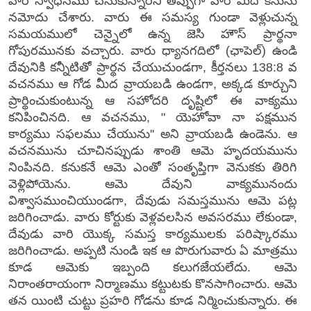
వారి స్వాధీనము చేసుకున్నారని తప్పుగా వారి మీద కేసును
నమోదు చేశారు. వారు ఈ సమస్య గుండా వెళ్లుచున్న
సమయములో చెన్నైలో ఉన్న జెసి హౌస్ ప్రార్థనా
గోపురమునకు వచ్చారు. వారు ధ్యానగదిలో (ఛాపెల్) ఉండి
దేవునికి కన్నీటితో ప్రార్థన చేయుచుండగా, కీర్తనలు 138:8 వ
వచనము ఆ గోడ మీద వ్రాయబడి ఉండగా, అక్కడ కూర్చుని
ప్రార్థించుకుంటున్న ఆ సహోదరి దృష్టిలో ఈ వాక్యము
కనిపించినది. ఆ వచనము, " యెహోవా నా పక్షమున
కార్యము సఫలము చేయును'' అని వ్రాయబడి ఉండెను. ఆ
వచనమును చూచినప్పుడు శాంతి ఆమె హృదయమును
నింపినది. కనుకనే ఆమె ఎంతో సంతృప్తిగా వెనుకకు తిరిగి
వెళ్లిపోయెను. ఆమె దేవుని వాక్యమునందు
విశ్వాసముంచియుండగా, దేవుడు సమస్తమును ఆమె పట్ల
జరిగించాడు. వారు కోర్టుకు వెళ్లవలసిన అవసరము లేకుండా,
దేవుడు వారి యొక్క సమస్త కార్యములకు పరిష్కారము
జరిగించాడు. అప్పటి నుండి ఇక ఆ పొరుగువారు ఏ మాత్రము
కూడ ఆమెకు ఇబ్పంది కలుగజేయలేదు. ఆమె
నిరాంతరాయంగా నిర్మాణము కట్టుటకు కొనసాగించారు. ఆమె
తన యింటి చుట్టు ప్రహరి గోడను కూడ నిర్మించుకున్నారు. ఈ