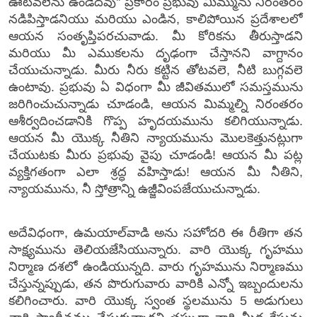
ఊటవలెను ఉండెదవు'' ప్రకారం ప్రభువు మిమ్మును నిరంతరం
నడిపిస్తాడనియు మరియు ఎండిన, కాలిపోయిన ప్రదేశాలలో
ఆయన సంతృప్తిపరచువాడు. మీ కోరికను తీరుస్తాడని
మరియు మీ ఎముకలను దృఢంగా చేస్తానని వాగ్దానం
చేయుచున్నాడు. మీరు నీరు కట్టిన తోటవలె, నీటి బుగ్గవలె
ఉంటావు. ప్రభువు ఏ విధంగా మీ జీవితములో సమస్తమును
జరిగించుచున్నాడు చూడండి, ఆయన మిమ్మల్ని నిరంతరం
ఆశీర్వదించడానికి గొప్ప హృదయమును కలిగియున్నాడు.
ఆయన మీ యొక్క నీతిని న్యాయమును మొలకెత్తునట్లుగా
చేయుటకు మీరు ప్రభువు వైపు చూడండి! ఆయన మీ పట్ల
వ్యక్తిగతంగా ఎలా శ్రద్ధ వహిస్తాడు! ఆయన మీ నీతిని,
న్యాయమును, నీ స్తోత్రాన్ని ఉజ్జీవింపజేయుచున్నాడు.
అదేవిధంగా, ఉమయాల్‌వాడి అను సహోదరి ఈ రీతిగా తన
సాక్ష్యమును తెలియజేసియున్నారు. వారి యొక్క గృహము
నిర్మాణ దశలో ఉండియున్నది. వారు గృహమును నిర్మాణము
చేస్తున్నప్పుడు, తన పొరుగువారు వారికి ఎన్నో ఇబ్బందులను
కలిగించారు. వారి యొక్క స్వంత స్థలమును 5 అడుగులు