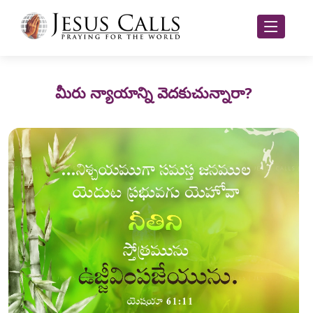
మీరు న్యాయాన్ని వెదకుచున్నారా?