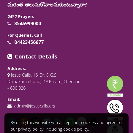
మరింత తెలుసుకోవాలనుకుంటున్నారా?
24*7 Prayers
8546999000
For Queries, Call
04423456677
Contact Details
Address:
Jesus Calls, 16, Dr. D.G.S
Dhinakaran Road, R.A.Puram, Chennai
- 600 028.
Email:
admin@jesuscalls.org
By using this website you accept our cookies and agree to
our privacy policy, including cookie policy.