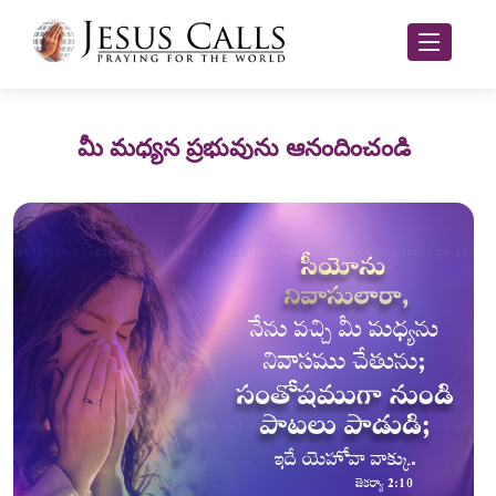
మీ మధ్యన ప్రభువును ఆనందించండి