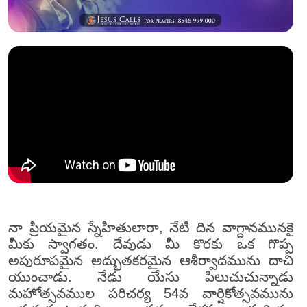
నా ప్రియమైన స్నేహితులారా, నేటి దిన వాగ్దానమునకై
మీకు స్వాగతం. దేవుడు మీ కొరకు ఒక గొప్ప
అపురూపమైన అద్భుతకరమైన ఆశీర్వాదమును దాచి
యుంచాడు. నేడు యేసు పిలుచుచున్నాడు
మహోత్సవముల పరిచర్య 54వ వార్షికోత్సవమును