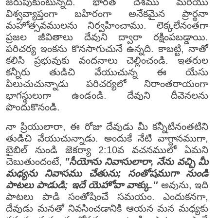
జరుపుకుంటున్నది. భారత దేశము మరియు
విశ్వవ్యాప్తంగా బహిరంగా అనేకమైన ప్రార్థనా
మహోత్సవములను నిర్వహించాము. లెక్కలేనంతగా
ప్రజల జీవితాలు దేవుని ద్వారా రక్షింపబడ్డాయి.
పరిచర్య ఇంకను కొనసాగుచునే ఉన్నది. కాబట్టి, నాతో
కలిసి ప్రభువుకు వందనాలు చెల్లించండి. ఇతరుల
కన్నీరు తుడిచి వేయుచున్న ఈ యేసు
పిలుచుచున్నాడు పరిచర్యలో నిరాంతరాయంగా
భాగస్థులుగా ఉండండి. దేవుని దీవెనలను
పొందుకొనండి.
నా ప్రియులారా, ఈ రోజు దేవుడు మీ కన్నీటినంతటిని
తుడిచి వేయుచున్నాడు. అందుకే నేటి వాగ్దానముగా,
బైబిల్ నుండి జెకర్యా 2:10వ వచనములో ఏమని
చెబుతుందంటే,
"సీయోను నివాసులారా, నేను వచ్చి మీ
మధ్యను నివాసము చేతును; సంతోషముగా నుండి
పాటలు పాడుడి; ఇదే యెహోవా వాక్కు.''
అవును, ఇది
పాటలు పాడి సంతోషించే సమయం. ఎందుకనగా,
దేవుడు మనతో నివసించడానికి ఆయన మన మధ్యకు