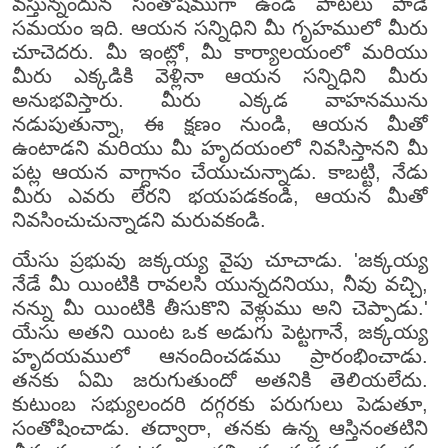
వస్తున్నందున సంతోషముగా ఉండి పాటలు పాడే
సమయం ఇది. ఆయన సన్నిధిని మీ గృహములో మీరు
చూచెదరు. మీ ఇంట్లో, మీ కార్యాలయంలో మరియు
మీరు ఎక్కడికి వెళ్లినా ఆయన సన్నిధిని మీరు
అనుభవిస్తారు. మీరు ఎక్కడ వాహనమును
నడుపుతున్నా, ఈ క్షణం నుండి, ఆయన మీతో
ఉంటాడని మరియు మీ హృదయంలో నివసిస్తానని మీ
పట్ల ఆయన వాగ్దానం చేయుచున్నాడు. కాబట్టి, నేడు
మీరు ఎవరు లేరని భయపడకండి, ఆయన మీతో
నివసించుచున్నాడని మరువకండి.
యేసు ప్రభువు జక్కయ్య వైపు చూచాడు. 'జక్కయ్య
నేడే మీ యింటికి రావలసి యున్నదనియు, నీవు వచ్చి,
నన్ను మీ యింటికి తీసుకొని వెళ్లుము అని చెప్పాడు.'
యేసు అతని యింట ఒక అడుగు పెట్టగానే, జక్కయ్య
హృదయములో ఆనందించడము ప్రారంభించాడు.
తనకు ఏమి జరుగుతుందో అతనికి తెలియలేదు.
కుటుంబ సభ్యులందరి దగ్గరకు పరుగులు పెడుతూ,
సంతోషించాడు. తద్వారా, తనకు ఉన్న ఆస్తినంతటిని