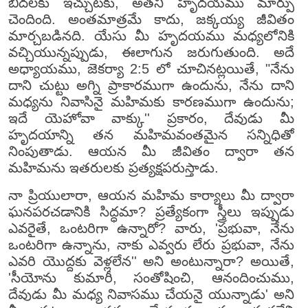
బీదలకు ఇచ్చుటకు, అతని హృదయము మార్పు
చెందింది. అంతమాత్రమే కాదు, జక్కయ్య జీవితం
మార్చబడినది. యేసు మీ హృదయము మధ్యలోనికి
వచ్చియున్నప్పుడు, ఈలాగున జరుగుతుంది. అదే
అధ్యాయము, జెకర్యా 2:5 లో చూచినట్లయితే, "నేను
దాని చుట్టు అగ్ని ప్రాకారముగా ఉందును, నేను దాని
మధ్యను నివాసినై మహిమకు కారణముగా ఉందును;
ఇదే యెహోవా వాక్కు'' ప్రకారం, దేవుడు మీ
హృదయాన్ని తన మహిమవంతమైన సన్నిధితో
నింపుతాడు. ఆయన మీ జీవితం ద్వారా తన
మహిమను ఇతరులకు ప్రత్యక్షపరుస్తాడు.
నా ప్రియులారా, ఆయన మహిమ కార్యాలు మీ ద్వారా
ఘనపరచడానికి సిద్ధమా? ప్రత్యేకంగా స్త్రీలు ఇప్పుడు
ఎవరైతే, ఒంటరిగా ఉన్నారో? వారు, 'ప్రభువా, నేను
ఒంటరిగా ఉన్నాను, నాకు ఎవ్వరు లేరు ప్రభువా, నేను
ఎవరి యొద్దకు వెళ్లలేన'' అని అంటున్నారా? అయితే,
'సీయోను కుమారీ, సంతోషించి, ఆనందించుము,
దేవుడు మీ మధ్య నివాసము చేయనై యున్నాడు' అని