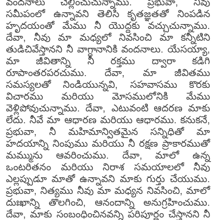
వందనాలు చెల్లించుచున్నాము. ప్రభువా, నీవు
సమీపంలో ఉన్నావని తెలిసి కృతజ్ఞతతో నింపడిన
హృదయంతో మేము నీ యొద్దకు వచ్చుచున్నాము.
దేవా, నీవు మా మధ్యలో నివసించి మా కన్నీటిని
తుడిచివేస్తానని నీ వాగ్దానానికి వందనాలు. యేసయ్యా,
మా జీవితాన్ని నీ రక్తము ద్వారా కడిగి
రూపాంతరపరచుము. దేవా, మా జీవితము
సమస్యలతో నిండియున్నవి, సహవాసము కొరకు
విచారము మరియు మోసములోనికి మేము
వెళ్లిపోవుచున్నాము. దేవా, ఎటువంటి ఆదరణ మాకు
లేదు. నీవే మా ఆధారణ మరియు ఆధారము. కనుకనే,
ప్రభువా, నీ మహిమాన్వితమైన సన్నిధితో మా
హదయాన్ని నింపుము మరియు నీ రక్షణ ప్రాకారముతో
మమ్మును ఆవరించుము. దేవా, మాలో ఉన్న
ఒంటరితనం మరియు నిరాశ సమయాలలో నీవు
ఎల్లప్పుడూ మాతో ఉన్నావని మాకు గుర్తు చేయుము.
ప్రభువా, నిత్యము నీవు మా మధ్యన నివసించి, మాలో
దుఃఖాన్ని తొలగించి, ఆనందాన్ని అనుగ్రహించుము.
దేవా, మాకు సంబంధించినవన్ని పరిపూర్ణం చేస్తానని నీ