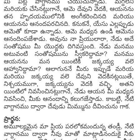
మీ పట్ల వాగ్దానము చేయుచున్నాడు. మగ్దలేని
మరియకు చేసినట్లుగానే, ఆమె దేవుని వెదకి, ఆయనను
తన హృదయములోనికి అంగీకరించినది మరియు
ఆయనను ఆనందపరచినది. కనుకనే, యేసు ఎల్లప్పుడు
ఆమెతో కూడా ఉన్నాడు. ఆమె మధ్యన ఉండి ఆమెను
ఆనందింపజేశాడు. అవును నా ప్రియులారా, నేడు అదే
సంతోషము మీ యొద్దకు దిగివస్తుంది. నేడు మనము
అటువంటి సంతోషమును స్వీకరిద్దామా? మనము
ఆయనను మన యింటికి జక్కయ్య వలె
ఆహ్వానిద్దామా? ఆలాగుననే మీరు ఇప్పుడే మరియ
మరియు జక్కయ్య వలె దేవుని వెదకినట్లయితే,
నిశ్చయముగా, జక్కయ్యను వెదకి వచ్చి, అతని
యింటిలో నివసించినట్లుగానే, నేడు ఆయన మీ మధ్యన
నివసించి, మీకు ఆనందాన్ని కలుగజేస్తాడు. కాబట్టి, నేటి
వాగ్దానము ద్వారా దేవుడు మిమ్మును దీవించును గాక.
ప్రార్థన:
అమూల్యమైన మా ప్రియ పరలోకమందున్న తండ్రీ, నేటి
వాగ్దానము ద్వారా నీవు మాతో మాట్లాడినందుకై నీకు