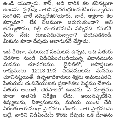
ఉండి యున్నారు. కానీ, అది వారికి కల కనినట్లుగా
ఉండెను. ప్రభువు వారిని పునరుద్ధరింపజేసియున్నారను
సంగతిని వారే నమ్మలేకపోయారు. వారే, అక్షరాల కల
కన్నామా? లేక నిజముగా జరుగుతుందా? అని
తమ్ముతాము, గిల్లి చూచుకోవలసి వచ్చినది. కనుకనే,
మీరు నేడు దుఃఖపడుచున్నారా? భయపడకండి,
మీకును కూడా దేవుడు ఆలాగుననే చేస్తాడు.
ఇదే రీతిగా, మరియొక సంఘటన ఉన్నది, అది పేతురు
చెరసాల నుండి విడిచిపించబడియున్న విధానమును
మనము చూడగలము. బైబిల్‌లో, అపొస్తలుల
కార్యములు 12:13-19వ వచనములను మనము
చూచినట్లయితే, ఉన్నతాధికారులు శిక్షను అమలుపరచి,
పేతురును చంపివేయుటకు ప్రణాళికలు సిద్ధము చేశారు.
పేతురు అయితే, చెరసాలలో ఉండెను. ఏ మాత్రము
కూడా అతనికి నిరీక్షణ లేదు. అయినప్పటికిని,
శిష్యులును, విశ్వాసులును, మరియ యింట చేరి,
నిరంతరాయముగా ప్రార్థనలు చేశారు. వారి ప్రార్థనలను
బట్టి, వారిని విడిపించుట కొరకు దేవుడు ఒక దూతను