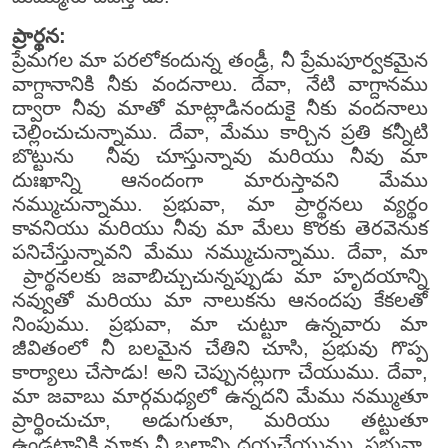
ప్రార్థన:
ప్రేమగల మా పరలోకందున్న తండ్రీ, నీ ప్రేమపూర్వకమైన
వాగ్దానానికి నీకు వందనాలు. దేవా, నేటి వాగ్దానము
ద్వారా నీవు మాతో మాట్లాడినందుకై నీకు వందనాలు
చెల్లించుచున్నాము. దేవా, మేము కార్చిన ప్రతి కన్నీటి
బొట్టును నీవు చూస్తున్నావు మరియు నీవు మా
దుఃఖాన్ని ఆనందంగా మారుస్తావని మేము
నమ్ముచున్నాము. ప్రభువా, మా ప్రార్థనలు వ్యర్థం
కావనియు మరియు నీవు మా మేలు కొరకు తెరవెనుక
పనిచేస్తున్నావని మేము నమ్ముచున్నాము. దేవా, మా
ప్రార్థనలకు జవాబిచ్చుచున్నప్పుడు మా హృదయాన్ని
నవ్వుతో మరియు మా నాలుకను ఆనందపు కేకలతో
నింపుము. ప్రభువా, మా చుట్టూ ఉన్నవారు మా
జీవితంలో నీ బలమైన చేతిని చూసి, ప్రభువు గొప్ప
కార్యాలు చేసాడు! అని చెప్పునట్లుగా చేయుము. దేవా,
మా జవాబు మార్గమధ్యలో ఉన్నదని మేము నమ్ముతూ
ప్రార్థించుచూ, అడుగుతూ, మరియు తట్టుతూ
ఉండటానికి మాకు నీ బలాన్ని దయచేయుము. ప్రభువా,