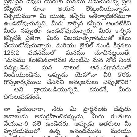
ప్రభువైన దేవుని యెదుట మనము విడుచుచున్న ప్రతి
కన్నీటిని కూడా ఆయన లెక్కించియున్నాడు.
నిశ్చయముగా మీ యొక్క కన్నీరు ఆశీర్వాదకరముగా
ఉండబోవుచున్నవి. మీరు కార్చిన కన్నీరు అంతటికిని
మీరు నవ్వుతూ ఉండబోవుచున్నారు. మీరు కార్చిన
కన్నీటికి ప్రతిగా, మీరు విజయోత్సగానముతో కేకలు
వేయుబోవుచున్నారు. మరియు బైబిల్ నుండి కీర్తనలు
126:2 వచనములో మనము చూచినట్లయితే,
‘‘మనము కలకనినవారివలె నుంటిమి మన నోటి నిండ
నవ్వుండెను మన నాలుక ఆనందగానముతో
నిండియుండెను. అప్పుడు యెహోవా వీరి కొరకు
గొప్పకార్యములు చేసెనని అన్యజనులు చెప్పుకొనిరి’’
అని వ్రాయబడియున్నది. కనుకనే, మీరు
దిగులుపడకండి.
నా ప్రియులారా, నేడు మీ ప్రార్థనలకు దేవుడు
జవాబును అనుగ్రహించినప్పుడు, మీరు గంతులు
వేయువారి వలె ఉండెదరు. అప్పుడు ఇతరులు మీ
హృదయములో ఉన్న ఆనందమును మరియు