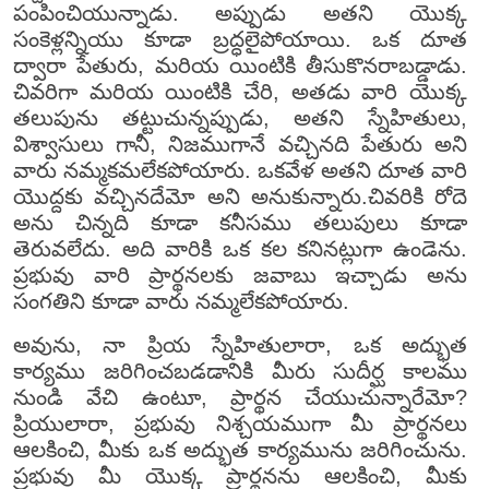
పంపించియున్నాడు. అప్పుడు అతని యొక్క
సంకెళ్లన్నియు కూడా బ్రద్ధలైపోయాయి. ఒక దూత
ద్వారా పేతురు, మరియ యింటికి తీసుకొనరాబడ్డాడు.
చివరిగా మరియ యింటికి చేరి, అతడు వారి యొక్క
తలుపును తట్టుచున్నప్పుడు, అతని స్నేహితులు,
విశ్వాసులు గానీ, నిజముగానే వచ్చినది పేతురు అని
వారు నమ్మకమలేకపోయారు. ఒకవేళ అతని దూత వారి
యొద్దకు వచ్చినదేమో అని అనుకున్నారు.చివరికి రోదె
అను చిన్నది కూడా కనీసము తలుపులు కూడా
తెరువలేదు. అది వారికి ఒక కల కనినట్లుగా ఉండెను.
ప్రభువు వారి ప్రార్థనలకు జవాబు ఇచ్చాడు అను
సంగతిని కూడా వారు నమ్మలేకపోయారు.
అవును, నా ప్రియ స్నేహితులారా, ఒక అద్భుత
కార్యము జరిగించబడడానికి మీరు సుదీర్ఘ కాలము
నుండి వేచి ఉంటూ, ప్రార్థన చేయుచున్నారేమో?
ప్రియులారా, ప్రభువు నిశ్చయముగా మీ ప్రార్థనలు
ఆలకించి, మీకు ఒక అద్భుత కార్యమును జరిగించును.
ప్రభువు మీ యొక్క ప్రార్థనను ఆలకించి, మీకు