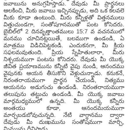
జవాబును అనుగ్రహిస్తాడు. దేవుడు మీ ప్రార్థనలు
ఆలకించి, మీకు జవాబు ఇచ్చినప్పుడు, అది ఒక కలవలె
మీకు కూడా ఉంటుంది. మీరు కన్నీళ్లతో విత్తనములు
విత్తుచుండగా, సంతోషగానముతో పంట కోసెదరు.
బైబిల్‌లో 2 దినవృత్తాంతములు 15:7 వ వచనములో
మనము చూచినట్లయితే, బలముగా ఉండండి, ఏ
మాత్రము విడిచిపెట్టకండి. ఎందుకనగా, మీ క్రియ
సఫలమవుతుంది. ప్రియ స్నేహితులారా, మీరు
నిశ్చయముగా పంటను కోసెదరు. దేవుడు మీ యొక్క
జీవిత ప్రయాణమును కన్నీటి వైపు నుండి, ఆనందము
వైపునకు ఆయన తీసుకొని వెళ్లుచున్నాడు. కనుకనే,
నిరంతరాయముగా ప్రార్థన చేయండి, నిత్యము
ఆయనను అడుగుచు ఉండండి. నిరంతరాయముగా
తలుపును తట్టుచు ఉండండి. మీ యొక్క జవాబు
మార్గమధ్యములో ఉన్నది. మీ యొక్క కన్నీరు
అంతయు కూడా, ఆనందమయముగా
మార్చబడబోవుచున్నది. నేటి వాగ్దానము ద్వారా
దేవుడు మీ దుఃఖమును సంతోషముగా మార్చి,
మిమ్మును దీవిస్తాడు.