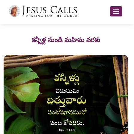
కన్నీళ్ల నుండి మహిమ వరకు