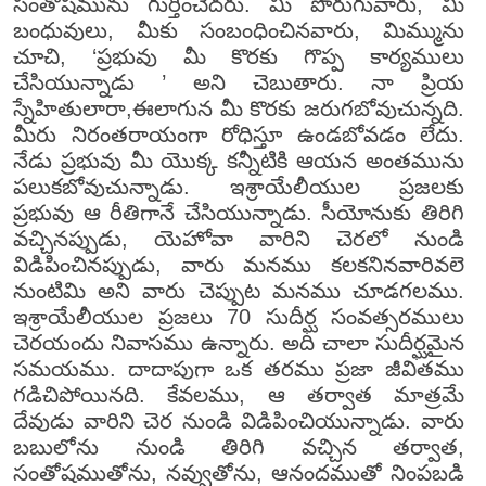
సంతోషమును గుర్తించెదరు. మీ పొరుగువారు, మీ
బంధువులు, మీకు సంబంధించినవారు, మిమ్మును
చూచి, ‘ప్రభువు మీ కొరకు గొప్ప కార్యములు
చేసియున్నాడు ’ అని చెబుతారు. నా ప్రియ
స్నేహితులారా,ఈలాగున మీ కొరకు జరుగబోవుచున్నది.
మీరు నిరంతరాయంగా రోధిస్తూ ఉండబోవడం లేదు.
నేడు ప్రభువు మీ యొక్క కన్నీటికి ఆయన అంతమును
పలుకబోవుచున్నాడు. ఇశ్రాయేలీయుల ప్రజలకు
ప్రభువు ఆ రీతిగానే చేసియున్నాడు. సీయోనుకు తిరిగి
వచ్చినప్పుడు, యెహోవా వారిని చెరలో నుండి
విడిపించినప్పుడు, వారు మనము కలకనినవారివలె
నుంటిమి అని వారు చెప్పుట మనము చూడగలము.
ఇశ్రాయేలీయుల ప్రజలు 70 సుదీర్ఘ సంవత్సరములు
చెరయందు నివాసము ఉన్నారు. అది చాలా సుదీర్ఘమైన
సమయము. దాదాపుగా ఒక తరము ప్రజా జీవితము
గడిచిపోయినది. కేవలము, ఆ తర్వాత మాత్రమే
దేవుడు వారిని చెర నుండి విడిపించియున్నాడు. వారు
బబులోను నుండి తిరిగి వచ్చిన తర్వాత,
సంతోషముతోను, నవ్వుతోను, ఆనందముతో నింపబడి