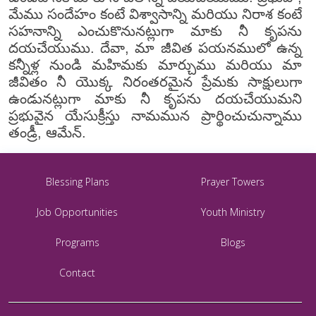
మేము సందేహం కంటే విశ్వాసాన్ని మరియు నిరాశ కంటే
సహనాన్ని ఎంచుకొనునట్లుగా మాకు నీ కృపను
దయచేయుము. దేవా, మా జీవిత పయనములో ఉన్న
కన్నీళ్ల నుండి మహిమకు మార్చుము మరియు మా
జీవితం నీ యొక్క నిరంతరమైన ప్రేమకు సాక్షులుగా
ఉండునట్లుగా మాకు నీ కృపను దయచేయుమని
ప్రభువైన యేసుక్రీస్తు నామమున ప్రార్థించుచున్నాము
తండ్రీ, ఆమేన్.
Blessing Plans
Prayer Towers
Job Opportunities
Youth Ministry
Programs
Blogs
Contact