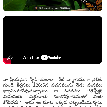
నా ప్రియమైన స్నేహితులారా, నేటి వాగ్దానముగా బైబిల్
నుండి కీర్తనలు 126:5వ వచనమును నేడు మనము
ధ్యానించబోవుచున్నాము. ఆ వచనము,
‘‘కన్నీళ్లు
విడుచుచు విత్తువారు సంతోషగానముతో పంట
కోసెదరు’’
అను ఈ మాట ఇక్కడ చెప్పబడియున్నది.