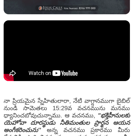
నా ప్రియమైన స్నేహితులారా, నేటి వాగ్దానముగా బైబిల్
నుండి సామెతలు 15:29వ వచనమును మనము
ధ్యానించబోవుచున్నాము. ఆ వచనము,
"భక్తిహీనులకు
యెహోవా దూరస్థుడు నీతిమంతుల ప్రార్థన ఆయన
అంగీకరించును''
అన్న వచనము ప్రకారము మీరు