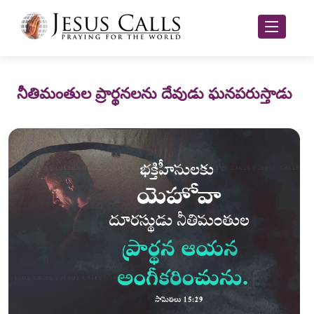
నీతిమంతుల ప్రార్థనలను దేవుడు ఘనపరుస్తాడు