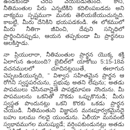
ఉండకుండా చెరిపి వేయబడుతుంది. కానీ,
నీతిమంతుల పేరు ఎన్నటికిని కదిలింపబడదు అని
వాక్యము స్పష్టముగా మనకు తెలియజేయుచున్నది.
కాబట్టి, మీరు దేనికిని భయపడకండి. ఈ లోకములో
మీరు నీతిగా జీవించి, దేవుని సన్నిధిలో
ప్రార్థించినప్పుడు, ఆయన తప్పకుండా మీ ప్రార్థనలు
ఆలకిస్తాడు.
నా ప్రియులారా, నీతిమంతుల ప్రార్థన యొక్క శక్తి
ఏలాగున ఉంటుంది? బైబిల్‌లో యాకోబు 5:15-18వ
వచనములలో చూచినట్లయితే, ఈలాగున
చెప్పబడియున్నది, " విశ్వాస సహితమైన ప్రార్థన ఆ
రోగిని స్వస్థపరచును, ప్రభువు అతని లేపును; అతడు
పాపములు చేసినవాడైతే పాపక్షమాపణ నొందును. మీ
పాపములను ఒకనితో నొకడు ఒప్పుకొనుడి; మీరు
స్వస్థత పొందునట్లు ఒకని కొరకు ఒకడు ప్రార్థన
చేయుడి. నీతిమంతుని విజ్ఞాపన మనఃపూర్వకమైనదై
బహు బలము గలదై యుండును. ఏలీయా మనవంటి
స్వభావముగల మనుష్యుడే; వర్షింపకుండునట్లు అతడు