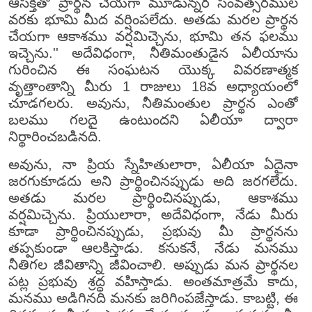
ఆసక్తితో ప్రార్థన చేయగా మూడున్నర సంవత్సరముల
వరకు భూమి మీద వర్షింపలేదు. అతడు మరల ప్రార్థన
చేయగా ఆకాశము వర్షమిచ్చెను, భూమి తన ఫలము
ఇచ్చెను.'' అదేవిధంగా, నీతిమంతుడైన ఏలీయాను
గురించిన ఈ సంఘటన యొక్క వివరణాత్మక
వృత్తాంతాన్ని మీరు 1 రాజులు 18వ అధ్యాయంలో
చూడగలరు. అవును, నీతిమంతుల ప్రార్థన ఎంతో
బలము గలదై ఉంటుందని ఏలీయా ద్వారా
నిర్థారించబడినది.
అవును, నా ప్రియ స్నేహితులారా, ఏలీయా ఏదైనా
జరగుకూడదు అని ప్రార్థించినప్పుడు అది జరగలేదు.
అతడు మరల ప్రార్థించినప్పుడు, ఆకాశము
వర్షమిచ్చెను. ప్రియులారా, అదేవిధంగా, నేడు మీరు
కూడా ప్రార్థించినప్పుడు, ప్రభువు మీ ప్రార్థనను
తప్పకుండా ఆలకిస్తాడు. కనుకనే, నేడు మనము
నీతిగల జీవితాన్ని జీవించాలి. అప్పుడు మన ప్రార్థనల
పట్ల ప్రభువు శ్రద్ధ వహిస్తాడు. అంతమాత్రమే కాదు,
మనము అడిగినది మనకు జరిగింపజేస్తాడు. కాబట్టి, ఈ