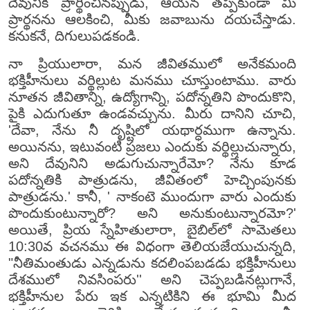
దేవునికి ప్రార్థించినప్పుడు, ఆయన తప్పకుండా మీ
ప్రార్థనను ఆలకించి, మీకు జవాబును దయచేస్తాడు.
కనుకనే, దిగులుపడకండి.
నా ప్రియులారా, మన జీవితములో అనేకమంది
భక్తిహీనులు వర్థిల్లుట మనము చూస్తుంటాము. వారు
నూతన జీవితాన్ని, ఉద్యోగాన్ని, పదోన్నతిని పొందుకొని,
పైకి ఎదుగుతూ ఉండవచ్చును. మీరు దానిని చూచి,
'దేవా, నేను నీ దృష్టిలో యథార్ధముగా ఉన్నాను.
అయినను, ఇటువంటి ప్రజలు ఎందుకు వర్థిల్లుచున్నారు,
అని దేవునిని అడుగుచున్నారేమో? నేను కూడ
పదోన్నతికి పాత్రుడను, జీవితంలో హెచ్చింపునకు
పాత్రుడను.' కానీ, ' నాకంటె ముందుగా వారు ఎందుకు
పొందుకుంటున్నారో? అని అనుకుంటున్నారమో?'
అయితే, ప్రియ స్నేహితులారా, బైబిల్‌లో సామెతలు
10:30వ వచనము ఈ విధంగా తెలియజేయుచున్నది,
"నీతిమంతుడు ఎన్నడును కదలింపబడడు భక్తిహీనులు
దేశములో నివసింపరు'' అని చెప్పబడినట్లుగానే,
భక్తిహీనుల పేరు ఇక ఎన్నటికిని ఈ భూమి మీద