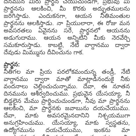
దినమున మీరు ప్రార్థన చేయుచుండగా, ప్రభువు మీ
ప్రార్థనను ఆలకించి, మీ కొరకు అద్భుతములను
జరిగిస్తాడు. ఎందుకనగా, ఆయన నీతిమంతుల
ప్రార్థనను ఆలకిస్తాడు. నా ప్రియులారా, ఈ రోజు మన
అవసరతలు ఏవైనను సరే, ప్రార్థనలో ఆయనను
అడుగుదాము. ఆయన అన్నిటిని మీకు నెరవేర్చి
సమకూరుస్తాడు. కాబట్టి, నేటి వాగ్దానము ద్వారా
దేవుడు మిమ్మును దీవించును గాక.
ప్రార్థన:
నీతిగల మా ప్రియ పరలోకమందున్న తండ్రీ, నేటి
వాగ్దానము ద్వారా మాతో మాట్లాడినందుకై నీకు
వందనాలు చెల్లించుచున్నాము. దేవా, ఈ నూతన
దినమును ఆశీర్వదించుము. ప్రభువైన యేసయ్యా, నీ
బిడ్డలైన మేము ప్రార్థించుచుండగా, నీవు మా ప్రార్థనను
ఆలకించి, మా ప్రార్థనకు జవాబును దయచేయుము.
దేవా, మాకు అవసరమైనదానిని నిశ్చయముగా
అనుగ్రహించుము. యేసయ్యా, మాకు స్వస్థతను,
ఉద్యోగమును దయచేయుము, ఇంకను మా