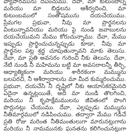
వ్యాపారమును దీవించుము. దేవా, మా కుటుంబాన్ని
మరియు మా బిడ్డలను ఆశీర్వదించి, మా
కుటుంబములో సంతోషమును దయచేయుము.
ప్రేమగల ప్రభువా, నీవు మా ప్రార్థనలను
వింటున్నావనియు మరియు పై నుండి జవాబులను
దయచేయుమని మేము కోరుచున్నాము. దేవా, మేము
ఇప్పుడు ప్రార్థించుచున్నప్పుడు కూడా, నీవు మా
ప్రార్థనల పట్ల శ్రద్ధ చూపుతున్నావని మాకు తెలుసు.
దేవా, మా ప్రతి అవసరం గురించి నీకు తెలుసు. దేవా,
నేటి నుండి నీ మహిమను బట్టి మా అవసరాలన్నీ తీర్చి,
ఆధ్యాత్మికంగా మరియు శారీరకంగా మమ్మును
బలపరచి, నీ ఆశీర్వాదాలను మా మీద కుమ్మరించుము.
ప్రభువా, దయచేసి నీ దృష్టిలో నీకు ఆయాసకరమైనది
ఏదైనా ఉన్నట్లయితే, అది మా నుండి తొలగించి,
మరియు నీ కృపాక్షేమములను జీవితంలో పొంగి
పొర్లునట్లు చేయుము. దేవా, ఎల్లప్పుడు మమ్మును
నీతిమార్గములో నడిపించుము. తద్వారా మేము గడిచే
ప్రతి రోజు మరింత నీతిమంతులుగా మారునట్లుగాను
మరియు నీ నామమునకు ఘనతను కలిగించునట్లుగా