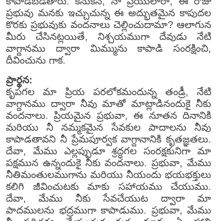
కాపాడబడతారు. కనుకనే, నా ప్రియులారా, ఈ రోజు
ప్రభువు మనకు ఇచ్చుచున్న ఈ అద్భుతమైన కాపుదల
కొరకు ప్రభువుకు వందనాలు చెల్లించుదామా? ఆలాగున
మీరు చేసినట్లయితే, నిశ్చయముగా దేవుడు నేటి
వాగ్దానము ద్వారా మిమ్మును కాపాడి సంరక్షించి,
దీవించును గాక.
ప్రార్థన:
కృపగల మా ప్రియ పరలోకమందున్న తండ్రీ, నేటి
వాగ్దానము ద్వారా నీవు మాతో మాట్లాడినందుకై నీకు
వందనాలు. ప్రియమైన ప్రభువా, ఈ నూతన దినానికి
మరియు నీ నమ్మకమైన సేవకుల పాదాలను నీవు
కాపాడతావని నీ ప్రేమపూర్వక వాగ్దానానికి కృతజ్ఞతలు.
దేవా, మేము ఎల్లప్పుడూ శ్రద్ధగల సంరక్షకునిగా మా
పక్షమున ఉన్నందుకై నీకు వందనాలు. ప్రభువా, మేము
నీతిమంతులముగాను మరియు నీయందు భయభక్తులు
కలిగి జీవించుటకు మాకు సహాయము చేయుము.
దేవా, మేము నీకు సేవచేయుట ద్వారా మా
పాదములను భద్రముగా కాపాడుము. ప్రభువా, మేము