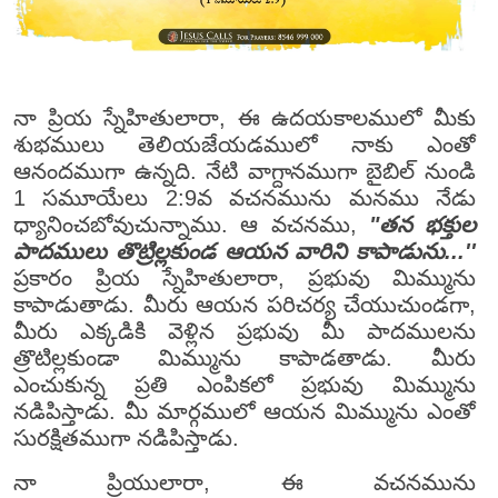
నా ప్రియ స్నేహితులారా, ఈ ఉదయకాలములో మీకు
శుభములు తెలియజేయడములో నాకు ఎంతో
ఆనందముగా ఉన్నది. నేటి వాగ్దానముగా బైబిల్ నుండి
1 సమూయేలు 2:9వ వచనమును మనము నేడు
ధ్యానించబోవుచున్నాము. ఆ వచనము,
"తన భక్తుల
పాదములు తొట్రిల్లకుండ ఆయన వారిని కాపాడును...''
ప్రకారం ప్రియ స్నేహితులారా, ప్రభువు మిమ్మును
కాపాడుతాడు. మీరు ఆయన పరిచర్య చేయుచుండగా,
మీరు ఎక్కడికి వెళ్లిన ప్రభువు మీ పాదములను
త్రొటిల్లకుండా మిమ్మును కాపాడతాడు. మీరు
ఎంచుకున్న ప్రతి ఎంపికలో ప్రభువు మిమ్మును
నడిపిస్తాడు. మీ మార్గములో ఆయన మిమ్మును ఎంతో
సురక్షితముగా నడిపిస్తాడు.
నా ప్రియులారా, ఈ వచనమును