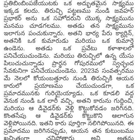
ప్రతిబింబింపజేయుటకు ఒక అద్భుతమైన సాక్ష్యము
ఇక్కడ కలదు. తిరుచ్చి పట్టణము నుండి జవహర్
ప్రభాకర్ అను ఒక సహోదరుని యొక్క సాక్ష్యమును
మనము చూడగలము. అతడు తన సాక్ష్యమును
ఇలాగున పంచుకున్నారు. అతని భార్య పేరు క్యార్లిన్,
అతనికి ఒక కుమారుడు మరియు ఒక కుమార్తె
ఉండెను. అతడు ఒక ప్రవేటు కళాశాలలో
పనిచేయుచుండెను. మరియు తిరుచ్చిలో ఉన్న యేసు
పిలుచుచున్నాడు ప్రార్థన గోపురములో స్వచ్ఛంద
సేవకునిగా పనిచేయుచుండెను. 2023వ సంవత్సరము
మే నెలలో కోయంబత్తూరు నుండి తిరుచ్చికి ఆయన
కారులో ప్రయాణము చేయుచుండగా, ఒక
ప్రమాదమునకు గురియైయ్యాడు. ఒక కూడలి వద్ద
వెనుక నుండి ఒక లారీ వచ్చి, అతని కారును గుద్దించి,
మరియు ఆ డివైడర్‌కు వెళ్లి కొట్టుకోవడం జరిగినది.
కొంతసేపు ఆ డివైడర్‌కు కొట్టుకొని ఆలాగున
వెళ్లిపోయినది. ఇతని కారు పూర్తిగా నలిగిపోయినది. ఈ
ప్రమాదము జరిగినప్పుడు, ఆయన తన కుటుంబము
ఖచ్చితంగా చనిపోతారు అని అతను