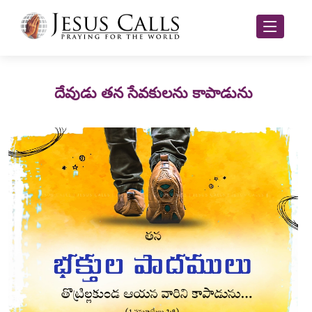
దేవుడు తన సేవకులను కాపాడును