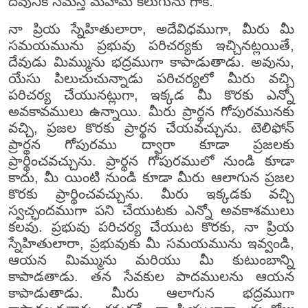
దేవునికే సమస్త మహిమ కలుగును గాక.
నా ప్రియ స్నేహితులారా, అదేవిధముగా, మీరు మీ
సమయమును ప్రభువు పరిచర్యకు ఇచ్చినట్లయితే,
దేవుడు మిమ్మును భద్రముగా కాపాడుతాడు. అవును,
యేసు పిలుచుచున్నాడు పరిచర్యలో మీరు వచ్చి
పరిచర్య చేయునట్లుగా, ఇక్కడ మీ కొరకు ఎన్నో
అవకావములు ఉన్నాయి. మీరు ప్రార్థన గోపురమునకు
వచ్చి, ప్రజల కొరకు ప్రార్థన చేయవచ్చును. టెలిఫోన్
ప్రార్థన గోపురము ద్వారా కూడా ప్రజలకు
ప్రార్థించవచ్చును. ప్రార్థన గోపురములో నుండి కూడా
కాదు, మీ యింటి నుండి కూడా మీరు ఆలాగున ప్రజల
కొరకు ప్రార్థించవచ్చును. మీరు ఇక్కడకు వచ్చి
స్వచ్ఛందముగా పని చేయుటకు ఎన్నో అవకాశములు
కలవు. ప్రభువు పరిచర్య చేయుట కొరకు, నా ప్రియ
స్నేహితులారా, ప్రభువుకు మీ సమయమును ఇవ్వండి,
ఆయన మిమ్మును మరియు మీ కుటుంబాన్ని
కాపాడతాడు. తన సేవకుల పాదములను ఆయన
కాపాడుతాడు. మీరు ఆలాగున భద్రముగా