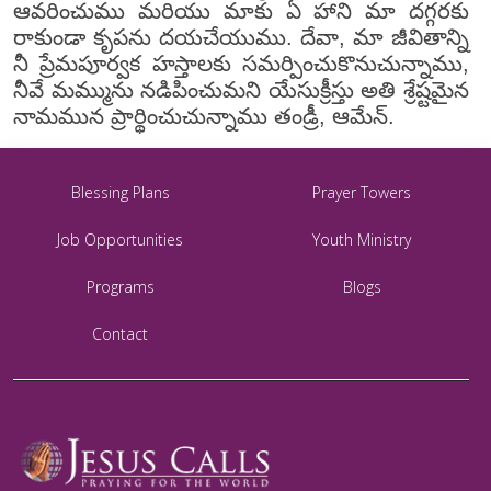
ఆవరించుము మరియు మాకు ఏ హాని మా దగ్గరకు
రాకుండా కృపను దయచేయుము. దేవా, మా జీవితాన్ని
నీ ప్రేమపూర్వక హస్తాలకు సమర్పించుకొనుచున్నాము,
నీవే మమ్మును నడిపించుమని యేసుక్రీస్తు అతి శ్రేష్టమైన
నామమున ప్రార్థించుచున్నాము తండ్రీ, ఆమేన్.
Blessing Plans
Prayer Towers
Job Opportunities
Youth Ministry
Programs
Blogs
Contact