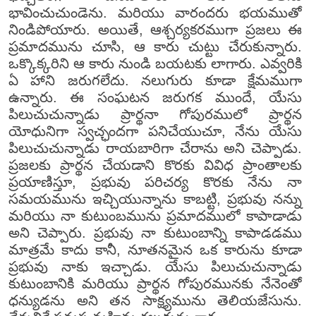
భావించుచుండెను. మరియు వారందరు భయముతో
నిండిపోయారు. అయితే, ఆశ్చర్యకరముగా ప్రజలు ఈ
ప్రమాదమును చూసి, ఆ కారు చుట్టు చేరుకున్నారు.
ఒక్కొక్కరిని ఆ కారు నుండి బయటకు లాగారు. ఎవ్వరికి
ఏ హాని జరుగలేదు. నలుగురు కూడా క్షేమముగా
ఉన్నారు. ఈ సంఘటన జరుగక ముందే, యేసు
పిలుచుచున్నాడు ప్రార్థనా గోపురములో ప్రార్థన
యోధునిగా స్వచ్ఛందగా పనిచేయుచూ, నేను యేసు
పిలుచుచున్నాడు రాయబారిగా చేరాను అని చెప్పాడు.
ప్రజలకు ప్రార్థన చేయడాని కొరకు వివిధ ప్రాంతాలకు
ప్రయాణిస్తూ, ప్రభువు పరిచర్య కొరకు నేను నా
సమయమును ఇచ్చియున్నాను కాబట్టి, ప్రభువు నన్ను
మరియు నా కుటుంబమును ప్రమాదములో కాపాడాడు
అని చెప్పారు. ప్రభువు నా కుటుంబాన్ని కాపాడడము
మాత్రమే కాదు కానీ, నూతనమైన ఒక కారును కూడా
ప్రభువు నాకు ఇచ్చాడు. యేసు పిలుచుచున్నాడు
కుటుంబానికి మరియు ప్రార్థన గోపురమునకు నేనెంతో
ధన్యుడను అని తన సాక్ష్యమును తెలియజేసును.