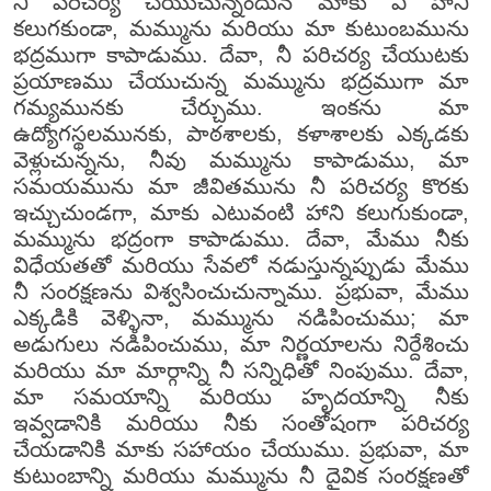
నీ పరిచర్య చేయుచున్నందున మాకు ఏ హాని
కలుగకుండా, మమ్మును మరియు మా కుటుంబమును
భద్రముగా కాపాడుము. దేవా, నీ పరిచర్య చేయుటకు
ప్రయాణము చేయుచున్న మమ్మును భద్రముగా మా
గమ్యమునకు చేర్చుము. ఇంకను మా
ఉద్యోగస్థలమునకు, పాఠశాలకు, కళాశాలకు ఎక్కడకు
వెళ్లుచున్నను, నీవు మమ్మును కాపాడుము, మా
సమయమును మా జీవితమును నీ పరిచర్య కొరకు
ఇచ్చుచుండగా, మాకు ఎటువంటి హాని కలుగుకుండా,
మమ్మును భద్రంగా కాపాడుము. దేవా, మేము నీకు
విధేయతతో మరియు సేవలో నడుస్తున్నప్పుడు మేము
నీ సంరక్షణను విశ్వసించుచున్నాము. ప్రభువా, మేము
ఎక్కడికి వెళ్ళినా, మమ్మును నడిపించుము; మా
అడుగులు నడిపించుము, మా నిర్ణయాలను నిర్దేశించు
మరియు మా మార్గాన్ని నీ సన్నిధితో నింపుము. దేవా,
మా సమయాన్ని మరియు హృదయాన్ని నీకు
ఇవ్వడానికి మరియు నీకు సంతోషంగా పరిచర్య
చేయడానికి మాకు సహాయం చేయుము. ప్రభువా, మా
కుటుంబాన్ని మరియు మమ్మును నీ దైవిక సంరక్షణతో