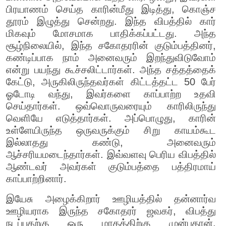
பிரயாணம் செய்த காரின்மீது இடித்து, கொஞ்ச
தூரம் இழுத்து சென்றது. இந்த விபத்தில் கார்
மிகவும் மோசமாக பாதிக்கப்பட்டது. அந்த
சூழ்நிலையில், இந்த சகோதரரின் குடும்பத்தினர்,
கண்டிப்பாக நாம் அனைவரும் இறந்துவிடுவோம்
என்று பயந்து கூச்சலிட்டார்கள். அந்த சத்தத்தைக்
கேட்டு, அருகிலிருந்தவர்கள் கிட்டத்தட்ட 50 பேர்
ஓடோடி வந்து, இவர்களை காப்பாற்ற உதவி
செய்தார்கள். ஒவ்வொருவரையும் காரிலிருந்து
வெளியே எடுத்தார்கள். அப்பொழுது, காரின்
உள்ளேயிருந்த ஒருவருக்கும் சிறு காயம்கூட
இல்லாதது கண்டு, அனைவரும்
ஆச்சரியமடைந்தார்கள். இவ்வளவு பெரிய விபத்தில்
ஆண்டவர் அவர்கள் குடும்பத்தை பத்திரமாய்
காப்பாற்றினார்.
இயேசு அழைக்கிறார் ஊழியத்தில் தன்னார்வ
ஊழியராக இருந்த சகோதரர் ஜவகர், விபத்து
நடப்பதற்கு ஒரு மாதத்திற்கு முன்புதான்,