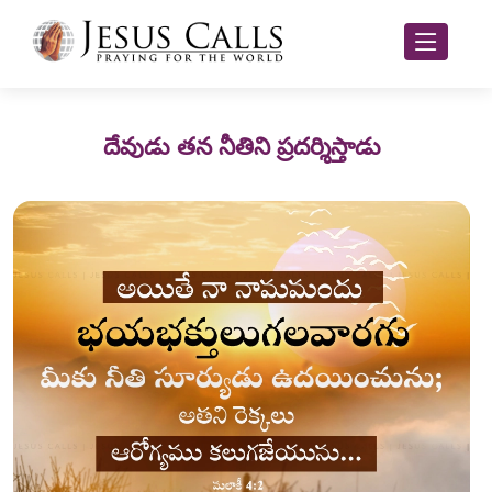
దేవుడు తన నీతిని ప్రదర్శిస్తాడు