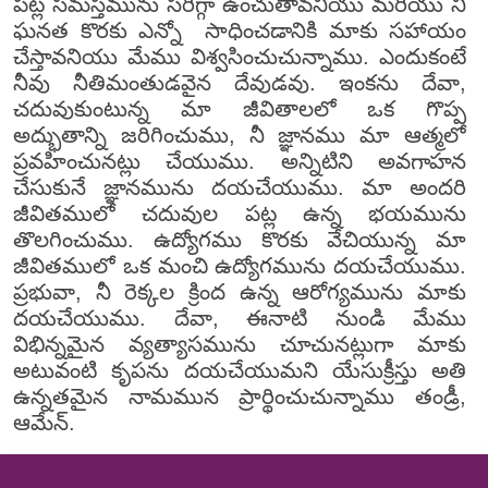
పట్ల సమస్తమును సరిగ్గా ఉంచుతావనియు మరియు నీ
ఘనత కొరకు ఎన్నో సాధించడానికి మాకు సహాయం
చేస్తావనియు మేము విశ్వసించుచున్నాము. ఎందుకంటే
నీవు నీతిమంతుడవైన దేవుడవు. ఇంకను దేవా,
చదువుకుంటున్న మా జీవితాలలో ఒక గొప్ప
అద్భుతాన్ని జరిగించుము, నీ జ్ఞానము మా ఆత్మలో
ప్రవహించునట్లు చేయుము. అన్నిటిని అవగాహన
చేసుకునే జ్ఞానమును దయచేయుము. మా అందరి
జీవితములో చదువుల పట్ల ఉన్న భయమును
తొలగించుము. ఉద్యోగము కొరకు వేచియున్న మా
జీవితములో ఒక మంచి ఉద్యోగమును దయచేయుము.
ప్రభువా, నీ రెక్కల క్రింద ఉన్న ఆరోగ్యమును మాకు
దయచేయుము. దేవా, ఈనాటి నుండి మేము
విభిన్నమైన వ్యత్యాసమును చూచునట్లుగా మాకు
అటువంటి కృపను దయచేయుమని యేసుక్రీస్తు అతి
ఉన్నతమైన నామమున ప్రార్థించుచున్నాము తండ్రీ,
ఆమేన్.