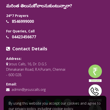
మరింత తెలుసుకోవాలనుకుంటున్నారా?
24*7 Prayers
8546999000
For Queries, Call
04423456677
Contact Details
Address:
Jesus Calls, 16, Dr. D.G.S
Dhinakaran Road, R.A.Puram, Chennai
- 600 028.
Email:
admin@jesuscalls.org
By using this website you accept our cookies and agree to
our privacy policy, including cookie policy.