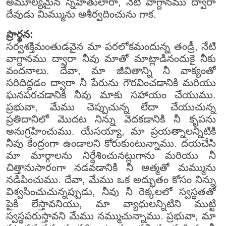
అమూల్యమైన స్నేహితులారా, నేటి వాగ్దానము ద్వారా
దేవుడు మిమ్మును ఆశీర్వదించును గాక.
ప్రార్థన:
సర్వశక్తిమంతుడవైన మా పరలోకమందున్న తండ్రీ, నేటి
వాగ్దానము ద్వారా నీవు మాతో మాట్లాడినందుకై నీకు
వందనాలు. దేవా, మా జీవితాన్ని నీ వాక్యంతో
సరిదిద్దడం ద్వారా నీ పేరును గౌరవించడానికి మరియు
ఘనపరచడానికి నీవు మాకు సహాయం చేయుము.
ప్రభువా, మేము చెప్పుచున్న లేదా చేయుచున్న
ప్రతిదానిలో మొదట నిన్ను వెదకడానికి నీ కృపను
అనుగ్రహించుము. యేసయ్యా, మా ప్రయత్నాలన్నిటికి
నీవు కేంద్రంగా ఉండాలని కోరుకుంటున్నాము. దయచేసి
మా మార్గాలను నిర్దేశించునట్లుగాను మరియు నీ
చిత్తానుసారంగా నడవడానికి నీ ఆత్మతో మమ్మును
నడిపించుము. దేవా, మేము ఒక అద్భుతం కోసం నిన్ను
విశ్వసించుచున్నప్పుడు, నీవు నీ రెక్కలలో స్వస్థతతో
పైకి లేస్తావనియు, మా వ్యాధులన్నిటిని ముట్టి
స్వస్థపరుస్తావని మేము నమ్ముచున్నాము. ప్రభువా, మా