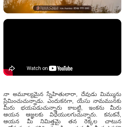
నా అమూల్యమైన స్నేహితులారా, దేవుడు మిమ్మును
ప్రేమించుచున్నాడు. ఎందుకనగా, యేసు నామమునకు
మీరు భయపడుచున్నారు కాబట్టి, ఇంకను మీరు
ఆయన ఆజ్ఞలకు విధేయులగుచున్నారు. కనుకనే,
ఆయన మీ నిమిత్తమై తన రెక్కల చాటున