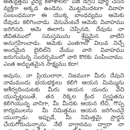
అత్యుత్తమ వైద్య కళాశాలలో పీజి డిగ్రీని పూర్థి చేసిన
వ్యక్తిగా అక్కడ ఉండెను. మొట్టమొదటగా వివాహ
సంబంధముగా ఈ యొక్క బాంధవ్యము ఆమెకు
దేవుడు కలిగించాడు. వెనువెంటనే ఆమెకు వివాహము
జరిగినది. ఆమె ఈలాగు చెప్పినది, దేవుడు నా
జీవితములో సమస్తమును శ్రేష్టమైన వాటిని
అనుగ్రహించాడు. ఆమెకు ఎంతగానో విలువ నిచ్చే
అందమైన బైబిల్‌ని మేము వారి వివాహము
జరుగుచున్న సందర్భములో వారి కొరకు పంపించాము.
ఎంత అద్భుతమైన సాక్ష్యము కదా!
అవును, నా ప్రియులారా, నిజముగా మీరు దేవుని
నామమందు భయభక్తులు కలిగి ఆయన మిమ్మును
ఆశీర్వదించుటకు మీరు ఆయన యందు వేచి
యున్నట్లయితే, తన రెక్కల క్రింద స్వస్థతను
కలిగియున్న వానిగా, మీ మీదకు ఆయన లేచి, గొప్ప
కార్యములను మీ నిమిత్తము ఆయన జరిగించనై
యున్నాడు. ఇప్పుడే, మీ నిమిత్తమై ప్రార్థన
చేయగోరుచున్నాను. నేటి వాగ్దానము ద్వారా నా