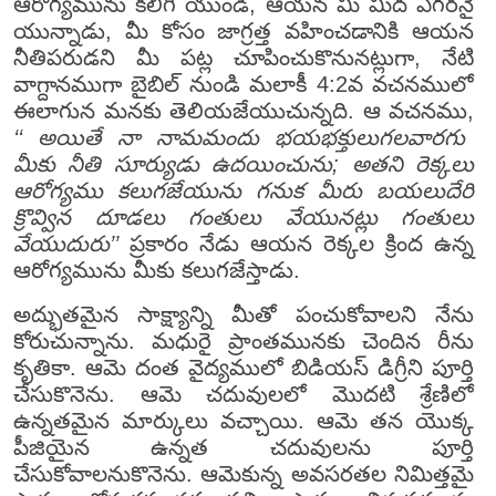
ఆరోగ్యమును కలిగి యుండి, ఆయన మీ మీద ఎగరనై
యున్నాడు, మీ కోసం జాగ్రత్త వహించడానికి ఆయన
నీతిపరుడని మీ పట్ల చూపించుకొనునట్లుగా, నేటి
వాగ్దానముగా బైబిల్ నుండి మలాకీ 4:2వ వచనములో
ఈలాగున మనకు తెలియజేయుచున్నది. ఆ వచనము,
‘‘ అయితే నా నామమందు భయభక్తులుగలవారగు
మీకు నీతి సూర్యుడు ఉదయించును; అతని రెక్కలు
ఆరోగ్యము కలుగజేయును గనుక మీరు బయలుదేరి
క్రొవ్విన దూడలు గంతులు వేయునట్లు గంతులు
వేయుదురు’’
ప్రకారం నేడు ఆయన రెక్కల క్రింద ఉన్న
ఆరోగ్యమును మీకు కలుగజేస్తాడు.
అద్భుతమైన సాక్ష్యాన్ని మీతో పంచుకోవాలని నేను
కోరుచున్నాను. మధురై ప్రాంతమునకు చెందిన రీను
కృతికా. ఆమె దంత వైద్యములో బిడియస్ డిగ్రీని పూర్తి
చేసుకొనెను. ఆమె చదువులలో మొదటి శ్రేణిలో
ఉన్నతమైన మార్కులు వచ్చాయి. ఆమె తన యొక్క
పీజియైన ఉన్నత చదువులను పూర్తి
చేసుకోవాలనుకొనెను. ఆమెకున్న అవసరతల నిమిత్తమై