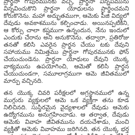
ప్రార్థనా గోపురమునకు వచ్చి, ప్రార్థనా విన్నపమును
విన్నవించుకొని ప్రార్థనా యోధులను ప్రార్థించమని
కోరుకొనెను. మహా అద్భుతముగా, ఆమెకు పీజి విద్యలో
దేవుడు అవకాశమును కల్పించాడు. అయినప్పటికిని,
ఆ కోర్సు చాలా కష్టముగా ఉన్నందున, నేను ఇందులో
ఎందుకు చేరాను అని అనుకొనెను. తద్వారా, ప్రతిరోజు
తనతో కలిసి ఎవరైన ప్రార్థన చేయు టకు దేవుని
సహాయము నిమిత్తము ప్రార్థనా గోపురమునకు ఫోన్
చేయుచుండెను. ప్రార్ధనా యోధులు దేవుని యొక్క
వాక్యమును ఉపయోగించి, ఆమెతో కలిసి ప్రార్థన
చేయుచుండగా, సమూలాగ్రముగా ఆమె జీవితములో
మార్పు వచ్చినది.
తన యొక్క చివరి పరీక్షలలో అగ్రస్థానములో ఉన్న
ముగ్గురు వ్యక్తులలో ఆమె ఒక వ్యక్తిగా తను కూడ
నిలిచినది. సుస్థిరమైన వైద్యశాలలో దేవుడు ఆమెకు
ఉద్యోగమును అనుగ్రహించాడు. ఆ తర్వాత, దేవుడు
ఆమెకు వివాహ జీవితమును దయచేశాడు, మంచి
వ్యక్తితో ఆమెకు వివాహము జరిగినది. తన యొక్క భర్త