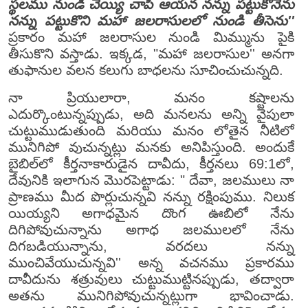
స్థలము నుండి చెయ్యి చాపి ఆయన నన్ను పట్టుకొనెను
నన్ను పట్టుకొని మహా జలరాసులలో నుండి తీసెను''
ప్రకారం మహా జలరాసుల నుండి మిమ్మును పైకి
తీసుకొని వస్తాడు. ఇక్కడ, "మహా జలరాసుల'' అనగా
తుఫానుల వలన కలుగు బాధలను సూచించుచున్నది.
నా ప్రియులారా, మనం కష్టాలను
ఎదుర్కొంటున్నప్పుడు, అది మనలను అన్ని వైపులా
చుట్టుముడుతుంది మరియు మనం లోతైన నీటిలో
మునిగిపో వుచున్నట్లు మనకు అనిపిస్తుంది. అందుకే
బైబిల్‌లో కీర్తనాకారుడైన దావీదు, కీర్తనలు 69:1లో,
దేవునికి ఇలాగున మొరపెట్టాడు: " దేవా, జలములు నా
ప్రాణము మీద పొర్లుచున్నవి నన్ను రక్షింపుము. నిలుక
యియ్యని అగాధమైన దొంగ ఊబిలో నేను
దిగిపోవుచున్నాను అగాధ జలములలో నేను
దిగబడియున్నాను, వరదలు నన్ను
ముంచివేయుచున్నవి'' అన్న వచనము ప్రకారము
దావీదును శత్రువులు చుట్టుముట్టినప్పుడు, తద్వారా
అతను మునిగిపోవుచున్నట్లుగా భావించాడు.