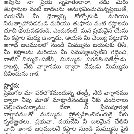
అవును నా ప్రియ స్నేహితులారా, నేడు మీరు
తుఫానుల వంటి బాధలను అనుభవించుచున్నట్లయితే,
దయచేసి మీ ధైర్యాన్ని కోల్పోకండి, మరియు
నిరుత్సాహాపడకండి మరియు తుఫాను వంటి కష్టాలను
చూచి భయపడకండి. ఎందుకంటే, మన ప్రభువైన యేసు
మీ కష్టాల మధ్య ఉన్నాడు. ఆయన మీ చెయ్యి పట్టుకొని
అగాధ జలములలో నుండి మిమ్మును బయటకు తీసి,
మీ కష్టాలను మరియు మీ సమస్యలన్నిటిని గద్దించి,
వాటిని నిమ్మళింపజేసి, మిమ్మును పరవశింపజేస్తాడు.
కాబట్టి, నేటి వాగ్దానము ద్వారా దేవుడు మిమ్మును
దీవించును గాక.
ప్రార్థన:
ప్రేమగల మా పరలోకమందున్న తండ్రీ, నేటి వాగ్దానము
ద్వారా నీవు మాతో మాట్లాడినందుకై నీకు వందనాలు
చెల్లించుచున్నాము. దేవా, నీ ప్రేమపూర్వక
వాగ్దానముతో మమ్మును ప్రోత్సహించినందుకై నీకు
కృతజ్ఞతలు. ప్రభువా, దయచేసి నీ బలమైన చేతిని
చాచి అగాధ జలములనే కష్టాల నుండి మమ్మును పైకి