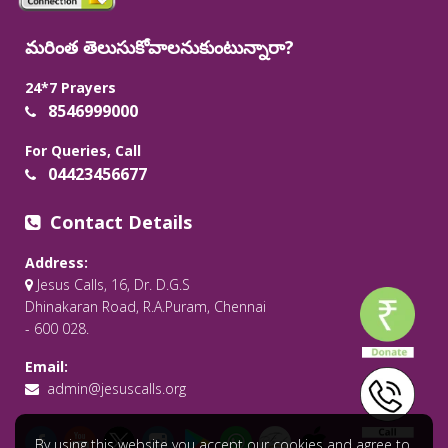
మరింత తెలుసుకోవాలనుకుంటున్నారా?
24*7 Prayers
8546999000
For Queries, Call
04423456677
Contact Details
Address:
Jesus Calls, 16, Dr. D.G.S
Dhinakaran Road, R.A.Puram, Chennai
- 600 028.
Email:
admin@jesuscalls.org
By using this website you accept our cookies and agree to