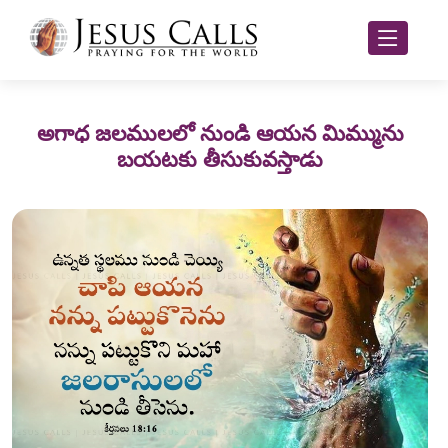
అగాధ జలములలో నుండి ఆయన మిమ్మును
బయటకు తీసుకువస్తాడు