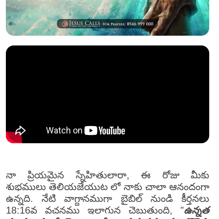
నా ప్రియమైన స్నేహితులారా, ఈ రోజు మీకు
శుభములు తెలియజేయుట లో నాకు చాలా ఆనందంగా
ఉన్నది. నేటి వాగ్దానముగా బైబిల్ నుండి కీర్తనలు
18:16వ వచనము ఇలాగున చెబుతుంది, "
ఉన్నత