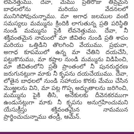
లేవనెత్తుము. దేవా, మేము ప్రతిరోజు తీవ్రమైన
బాధలలోను మరియు వేదనలలో
మునిగిపోవుచున్నాము. మా అగాధ జలముల వంటి
సమస్యలు మమ్మును క్రిందికి లాగుతున్న ప్రతి పరిస్థితి
నుండి మమ్మును పైకి లేవనెత్తుము. దేవా, నీ
శక్తివంతమైన నామంలో మా జీవితం నుండి ప్రతి శాపం
మరియు ఒత్తిడిని తొలగించి వేయుము. ప్రభువా,
అగాధ కూపములో ఉన్న మా చేతిని దయచేసి,
పట్టుకొనుము, మా కష్టాల నుండి మమ్మును విడిపించి,
మా జీవితంలోని ప్రతి ప్రాంతంలో నీ పునరుద్ధరణ
జరుగునట్లుగా మాకు నీ కృపను దయచేయుము. దేవా,
లోతైన బాధలలో నుండి సహాయం కొరకు మేము చేసిన
మొఱ్ఱలను విని, మా పట్ల గొప్ప అద్భుతాలను జరిగించి,
మమ్మును పైకి తీసి, అనేకులకు దీవెనకరముగా
ఉండునట్లుగా మాకు నీ కృపను అనుగ్రహించుమని
యేసుక్రీస్తు శక్తివంతమైన నామమున
ప్రార్థించుచున్నాము తండ్రీ, ఆమేన్.