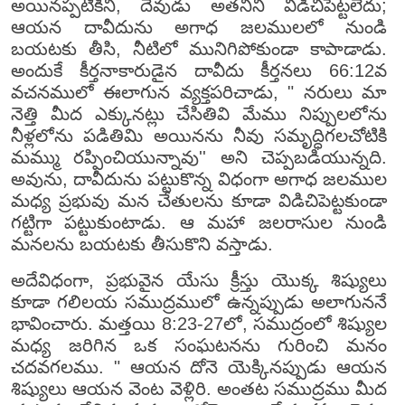
అయినప్పటికిని, దేవుడు అతనిని విడిచిపెట్టలేదు;
ఆయన దావీదును అగాధ జలములలో నుండి
బయటకు తీసి, నీటిలో మునిగిపోకుండా కాపాడాడు.
అందుకే కీర్తనాకారుడైన దావీదు కీర్తనలు 66:12వ
వచనములో ఈలాగున వ్యక్తపరిచాడు, " నరులు మా
నెత్తి మీద ఎక్కునట్లు చేసితివి మేము నిప్పులలోను
నీళ్లలోను పడితిమి అయినను నీవు సమృద్ధిగలచోటికి
మమ్ము రప్పించియున్నావు'' అని చెప్పబడియున్నది.
అవును, దావీదును పట్టుకొన్న విధంగా అగాధ జలముల
మధ్య ప్రభువు మన చేతులను కూడా విడిచిపెట్టకుండా
గట్టిగా పట్టుకుంటాడు. ఆ మహా జలరాసుల నుండి
మనలను బయటకు తీసుకొని వస్తాడు.
అదేవిధంగా, ప్రభువైన యేసు క్రీస్తు యొక్క శిష్యులు
కూడా గలిలయ సముద్రములో ఉన్నప్పుడు అలాగుననే
భావించారు. మత్తయి 8:23-27లో, సముద్రంలో శిష్యుల
మధ్య జరిగిన ఒక సంఘటనను గురించి మనం
చదవగలము. " ఆయన దోనె యెక్కినప్పుడు ఆయన
శిష్యులు ఆయన వెంట వెళ్లిరి. అంతట సముద్రము మీద