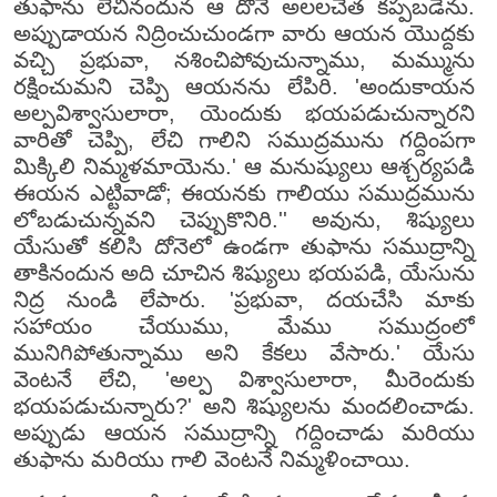
తుఫాను లేచినందున ఆ దోనె అలలచేత కప్పబడెను.
అప్పుడాయన నిద్రించుచుండగా వారు ఆయన యొద్దకు
వచ్చి ప్రభువా, నశించిపోవుచున్నాము, మమ్మును
రక్షించుమని చెప్పి ఆయనను లేపిరి. 'అందుకాయన
అల్పవిశ్వాసులారా, యెందుకు భయపడుచున్నారని
వారితో చెప్పి, లేచి గాలిని సముద్రమును గద్దింపగా
మిక్కిలి నిమ్మళమాయెను.' ఆ మనుష్యులు ఆశ్చర్యపడి
ఈయన ఎట్టివాడో; ఈయనకు గాలియు సముద్రమును
లోబడుచున్నవని చెప్పుకొనిరి.'' అవును, శిష్యులు
యేసుతో కలిసి దోనెలో ఉండగా తుఫాను సముద్రాన్ని
తాకినందున అది చూచిన శిష్యులు భయపడి, యేసును
నిద్ర నుండి లేపారు. 'ప్రభువా, దయచేసి మాకు
సహాయం చేయుము, మేము సముద్రంలో
మునిగిపోతున్నాము అని కేకలు వేసారు.' యేసు
వెంటనే లేచి, 'అల్ప విశ్వాసులారా, మీరెందుకు
భయపడుచున్నారు?' అని శిష్యులను మందలించాడు.
అప్పుడు ఆయన సముద్రాన్ని గద్దించాడు మరియు
తుఫాను మరియు గాలి వెంటనే నిమ్మళించాయి.