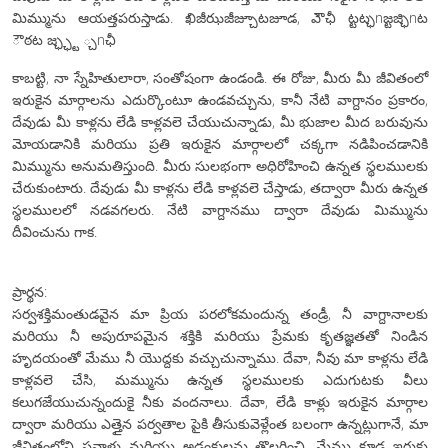
మిమ్మును ఆయత్తపరుస్తాడు. ఖిజీఝజీజ్చూటజూడ, ఎౌఛీ ట్టట్ఛnజ్టజ్ఛిnట
ౌఠట జ్ఛ్ఛ్ట ్చnఛీ
కాబట్టి, నా స్నేహితులారా, సంతోషంగా ఉండండి. ఈ రోజు, మీరు మీ జీవితంలో
ఇరుకైన మార్గాలను ఎదుర్కొంటూ ఉండవచ్చును, కానీ నేటి వాగ్దానం ప్రకారం,
దేవుడు మీ కాళ్లను లేడి కాళ్లవలె చేయుచున్నాడు, మీ భుజాల మీద బరువును
మోయడానికి మరియు ప్రతి ఇరుకైన మార్గాలలో చక్కగా నడిపించడానికి
మిమ్మును అనుమతిస్తుంది. మీరు సులభంగా అధిరోహించి ఉన్నత స్థలములకు
చేరుకుంటారు. దేవుడు మీ కాళ్లను లేడి కాళ్లవలె చేస్తాడు, తద్వారా మీరు ఉన్నత
స్థలములలో నడవగలరు. నేటి వాగ్దానము ద్వారా దేవుడు మిమ్మును
దీవించును గాక.
ప్రార్థన:
సర్వశక్తిమంతుడవైన మా ప్రియ పరలోకమందున్న తండ్రీ, నీ వాగ్దానాలకు
మరియు నీ అపురూపమైన శక్తికి మరియు ప్రేమకు కృతజ్ఞతతో నిండిన
హృదయంతో మేము నీ యొద్దకు వచ్చుచున్నాము. దేవా, నీవు మా కాళ్లను లేడి
కాళ్లవలె చేసి, మమ్మును ఉన్నత స్థలములకు ఎదుగుటకు వీలు
కలుగజేయుచున్నందుకై నీకు వందనాలు. దేవా, లేడి కాళ్లు ఇరుకైన మార్గాల
ద్వారా మరియు ఎత్తైన పర్వతాల పైకి తీసుకువెళ్లేంత బలంగా ఉన్నట్లుగానే, మా
జీవితంలోని సవాళ్లు మరియు అడ్డంకులను తొలగించి, మేము కూడ ఇరుకు