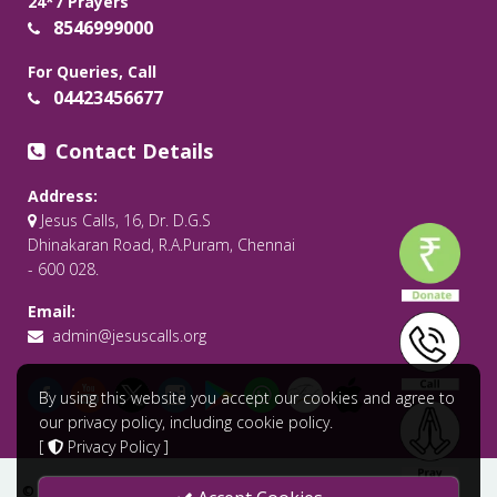
24*7 Prayers
8546999000
For Queries, Call
04423456677
Contact Details
Address:
Jesus Calls, 16, Dr. D.G.S
Dhinakaran Road, R.A.Puram, Chennai
- 600 028.
Email:
admin@jesuscalls.org
By using this website you accept our cookies and agree to
our privacy policy, including cookie policy.
[
Privacy Policy
]
© 2026 All Rights Reserved .
Jesus Calls - Praying for the World