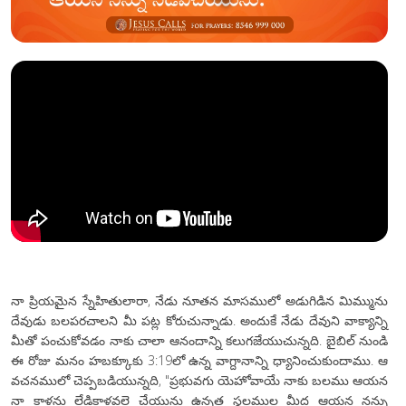
నా ప్రియమైన స్నేహితులారా, నేడు నూతన మాసములో అడుగిడిన మిమ్మును
దేవుడు బలపరచాలని మీ పట్ల కోరుచున్నాడు. అందుకే నేడు దేవుని వాక్యాన్ని
మీతో పంచుకోవడం నాకు చాలా ఆనందాన్ని కలుగజేయుచున్నది. బైబిల్ నుండి
ఈ రోజు మనం హబక్కూకు 3:19లో ఉన్న వాగ్దానాన్ని ధ్యానించుకుందాము. ఆ
వచనములో చెప్పబడియున్నది, "ప్రభువగు యెహోవాయే నాకు బలము ఆయన
నా కాళ్లను లేడికాళ్లవలె చేయును ఉన్నత స్థలముల మీద ఆయన నన్ను