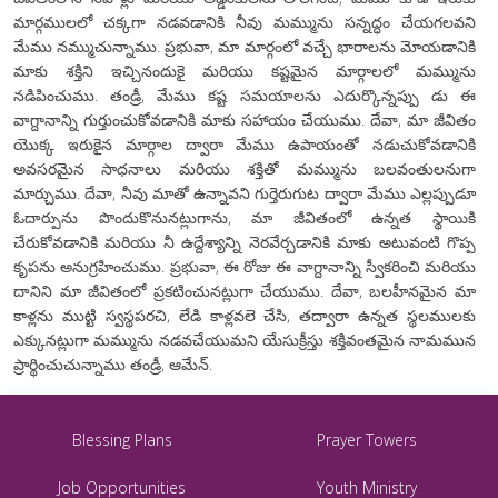
మార్గములలో చక్కగా నడవడానికి నీవు మమ్మును సన్నద్ధం చేయగలవని
మేము నమ్ముచున్నాము. ప్రభువా, మా మార్గంలో వచ్చే భారాలను మోయడానికి
మాకు శక్తిని ఇచ్చినందుకై మరియు కష్టమైన మార్గాలలో మమ్మును
నడిపించుము. తండ్రీ, మేము కష్ట సమయాలను ఎదుర్కొన్నప్పు డు ఈ
వాగ్దానాన్ని గుర్తుంచుకోవడానికి మాకు సహాయం చేయుము. దేవా, మా జీవితం
యొక్క ఇరుకైన మార్గాల ద్వారా మేము ఉపాయంతో నడుచుకోవడానికి
అవసరమైన సాధనాలు మరియు శక్తితో మమ్మును బలవంతులనుగా
మార్చుము. దేవా, నీవు మాతో ఉన్నావని గుర్తెరుగుట ద్వారా మేము ఎల్లప్పుడూ
ఓదార్పును పొందుకొనునట్లుగాను, మా జీవితంలో ఉన్నత స్థాయికి
చేరుకోవడానికి మరియు నీ ఉద్దేశ్యాన్ని నెరవేర్చడానికి మాకు అటువంటి గొప్ప
కృపను అనుగ్రహించుము. ప్రభువా, ఈ రోజు ఈ వాగ్దానాన్ని స్వీకరించి మరియు
దానిని మా జీవితంలో ప్రకటించునట్లుగా చేయుము. దేవా, బలహీనమైన మా
కాళ్లను ముట్టి స్వస్థపరచి, లేడి కాళ్లవలె చేసి, తద్వారా ఉన్నత స్థలములకు
ఎక్కునట్లుగా మమ్మును నడవచేయుమని యేసుక్రీస్తు శక్తివంతమైన నామమున
ప్రార్థించుచున్నాము తండ్రీ, ఆమేన్.
Blessing Plans
Prayer Towers
Job Opportunities
Youth Ministry