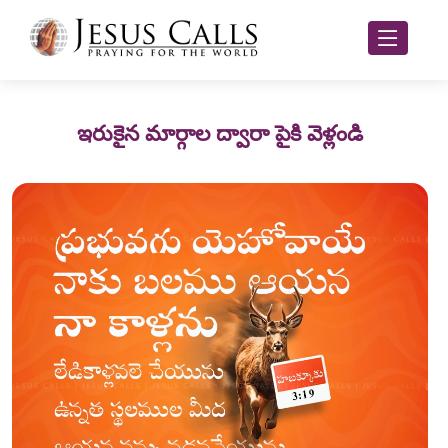
ఇరుకైన మార్గాల ద్వారా పైకి వెళ్లండి