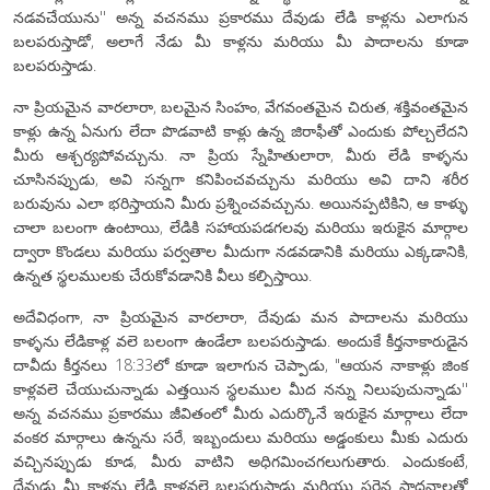
నడవచేయును'' అన్న వచనము ప్రకారము దేవుడు లేడి కాళ్లను ఎలాగున
బలపరుస్తాడో, అలాగే నేడు మీ కాళ్లను మరియు మీ పాదాలను కూడా
బలపరుస్తాడు.
నా ప్రియమైన వారలారా, బలమైన సింహం, వేగవంతమైన చిరుత, శక్తివంతమైన
కాళ్లు ఉన్న ఏనుగు లేదా పొడవాటి కాళ్లు ఉన్న జిరాఫీతో ఎందుకు పోల్చలేదని
మీరు ఆశ్చర్యపోవచ్చును. నా ప్రియ స్నేహితులారా, మీరు లేడి కాళ్ళను
చూసినప్పుడు, అవి సన్నగా కనిపించవచ్చును మరియు అవి దాని శరీర
బరువును ఎలా భరిస్తాయని మీరు ప్రశ్నించవచ్చును. అయినప్పటికిని, ఆ కాళ్ళు
చాలా బలంగా ఉంటాయి, లేడికి సహాయపడగలవు మరియు ఇరుకైన మార్గాల
ద్వారా కొండలు మరియు పర్వతాల మీదుగా నడవడానికి మరియు ఎక్కడానికి,
ఉన్నత స్థలములకు చేరుకోవడానికి వీలు కల్పిస్తాయి.
అదేవిధంగా, నా ప్రియమైన వారలారా, దేవుడు మన పాదాలను మరియు
కాళ్ళను లేడికాళ్ల వలె బలంగా ఉండేలా బలపరుస్తాడు. అందుకే కీర్తనాకారుడైన
దావీదు కీర్తనలు 18:33లో కూడా ఇలాగున చెప్పాడు, "ఆయన నాకాళ్లు జింక
కాళ్లవలె చేయుచున్నాడు ఎత్తయిన స్థలముల మీద నన్ను నిలుపుచున్నాడు''
అన్న వచనము ప్రకారము జీవితంలో మీరు ఎదుర్కొనే ఇరుకైన మార్గాలు లేదా
వంకర మార్గాలు ఉన్నను సరే, ఇబ్బందులు మరియు అడ్డంకులు మీకు ఎదురు
వచ్చినప్పుడు కూడ, మీరు వాటిని అధిగమించగలుగుతారు. ఎందుకంటే,
దేవుడు మీ కాళ్లను లేడి కాళ్లవలె బలపరుస్తాడు మరియు సరైన సాధనాలతో