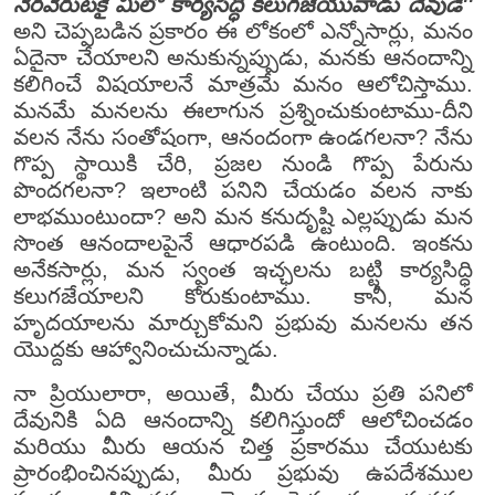
నెరవేరుటకై మీలో కార్యసిద్ధి కలుగజేయువాడు దేవుడే''
అని చెప్పబడిన ప్రకారం ఈ లోకంలో ఎన్నోసార్లు, మనం
ఏదైనా చేయాలని అనుకున్నప్పుడు, మనకు ఆనందాన్ని
కలిగించే విషయాలనే మాత్రమే మనం ఆలోచిస్తాము.
మనమే మనలను ఈలాగున ప్రశ్నించుకుంటాము-దీని
వలన నేను సంతోషంగా, ఆనందంగా ఉండగలనా? నేను
గొప్ప స్థాయికి చేరి, ప్రజల నుండి గొప్ప పేరును
పొందగలనా? ఇలాంటి పనిని చేయడం వలన నాకు
లాభముంటుందా? అని మన కనుదృష్టి ఎల్లప్పుడు మన
సొంత ఆనందాలపైనే ఆధారపడి ఉంటుంది. ఇంకను
అనేకసార్లు, మన స్వంత ఇచ్ఛలను బట్టి కార్యసిద్ధి
కలుగజేయాలని కోరుకుంటాము. కానీ, మన
హృదయాలను మార్చుకోమని ప్రభువు మనలను తన
యొద్దకు ఆహ్వానించుచున్నాడు.
నా ప్రియులారా, అయితే, మీరు చేయు ప్రతి పనిలో
దేవునికి ఏది ఆనందాన్ని కలిగిస్తుందో ఆలోచించడం
మరియు మీరు ఆయన చిత్త ప్రకారము చేయుటకు
ప్రారంభించినప్పుడు, మీరు ప్రభువు ఉపదేశముల