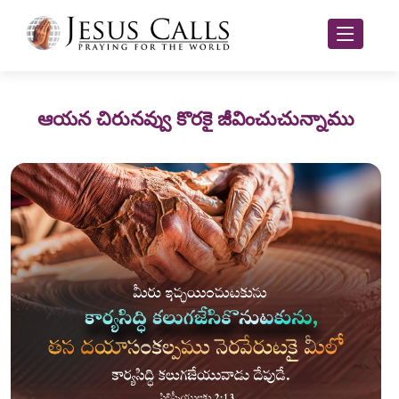
ఆయన చిరునవ్వు కొరకై జీవించుచున్నాము