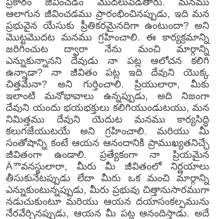
ప్రకారం జీవించడం మొదలుపెడతారు. మనము
ఆలాగున జీవించడము ప్రారంభించినప్పుడు, ఇది మన
ప్రభువైన యేసుకు ప్రీతికరమైనదిగా ఉంటుందా? అని
మొట్టమొదట మనము గ్రహించాలి. ఈ కార్యక్రమాన్ని
జరిగించుట ద్వారా నేను మంచి మార్గాన్ని
ఎన్నుకున్నానని దేవుడు నా పట్ల ఆలోచన కలిగి
ఉన్నాడా? నా జీవితం పట్ల ఇది దేవుని యొక్క
చిత్తమేనా? అని గుర్తించాలి. ప్రియులారా, మీకు
ఇలాంటి మనోభావాలు ఉన్నప్పుడు, అది నిజంగా
దేవుని యందు భయభక్తులు కలిగియుండుటయు, మన
నిమిత్తము దేవుని యెదుట మనము కార్యసిద్ధి
కలుగజేయుటయే అని గ్రహించాలి. మరియు మీ
సంతోషాన్ని కంటే ఆయన ఆనందానికి ప్రాముఖ్యతనిచ్చే
జీవితంగా ఉండాలి. ప్రత్యేకంగా నా ప్రియమైన
Äౌవనస్థులారా, మీరు మీ జీవితంలో నిర్ణయాలు
తీసుకునేటప్పుడు లేదా మీరు ఒక మంచి మార్గాన్ని
ఎన్నుకుంటున్నప్పుడు, మీరు ప్రభువు చిత్తానుసారముగా
నడుచుకుంటూ మరియు ఆయన దయాసంకల్పమును
నేరవేర్చినప్పుడు, ఆయన మీ పట్ల ఆనందిస్తాడు. అదే