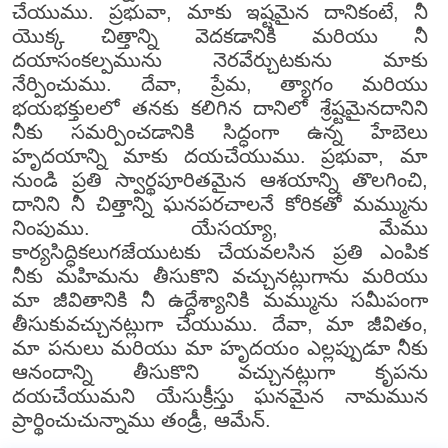
చేయుము. ప్రభువా, మాకు ఇష్టమైన దానికంటే, నీ
యొక్క చిత్తాన్ని వెదకడానికి మరియు నీ
దయాసంకల్పమును నెరవేర్చుటకును మాకు
నేర్పించుము. దేవా, ప్రేమ, త్యాగం మరియు
భయభక్తులలో తనకు కలిగిన దానిలో శ్రేష్టమైనదానిని
నీకు సమర్పించడానికి సిద్ధంగా ఉన్న హేబెలు
హృదయాన్ని మాకు దయచేయుము. ప్రభువా, మా
నుండి ప్రతి స్వార్థపూరితమైన ఆశయాన్ని తొలగించి,
దానిని నీ చిత్తాన్ని ఘనపరచాలనే కోరికతో మమ్మును
నింపుము. యేసయ్యా, మేము
కార్యసిద్ధికలుగజేయుటకు చేయవలసిన ప్రతి ఎంపిక
నీకు మహిమను తీసుకొని వచ్చునట్లుగాను మరియు
మా జీవితానికి నీ ఉద్దేశ్యానికి మమ్మును సమీపంగా
తీసుకువచ్చునట్లుగా చేయుము. దేవా, మా జీవితం,
మా పనులు మరియు మా హృదయం ఎల్లప్పుడూ నీకు
ఆనందాన్ని తీసుకొని వచ్చునట్లుగా కృపను
దయచేయుమని యేసుక్రీస్తు ఘనమైన నామమున
ప్రార్థించుచున్నాము తండ్రీ, ఆమేన్.