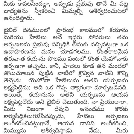
మీకు కావలసిందల్లా, అప్పుడు ప్రభువు తానే మీ పట్ల
బాధ్యతను స్వీకరించి మిమ్మల్ని ఆశీర్వదించుటలో
ఆనందిస్తాడు.
బైబిల్ దినములలో ప్రారంభ కాలములో కయాను
మరియు హేబెలు అనే ఇద్దరు సోదరులు తమ
అర్పణలను ప్రభువు సన్నిధికి తీసుకు వచ్చినట్లుగా ఒక
ఉదాహరణను మనం చూడగలము. కొంతకాలమైన
తరువాత కయాను పొలము పంటలో కొంత యెహోవాకు
అర్పణగా తెచ్చెను. కానీ, హేబెలు కూడ తన మందలో
తొలుచూలున పుట్టిన వాటిలో క్రొవ్విన వాటిని కొన్ని
తెచ్చెను. యెహోవా హేబెలును అతని యర్పణను
లక్ష్యపెట్టెను; అది ఒక గొప్ప త్యాగంగా మార్చబడినది.
అయితే, కయానును అతని యర్పణను ఆయన
లక్ష్యపెట్టలేదు అని బైబిల్ చెబుతుంది. నా ప్రియులారా,
మీరు నిజంగా దేవుని ఆనందము కొరకు
కార్యసిద్ధికలుగజేసినప్పుడు, హేబెలు అర్పణలు
అంగీకరించినట్లుగానే, ఆయన దానిని అంగీకరించి,
మిమ్మును ఆశీర్వదిస్తాడు. నేడు, మీరు