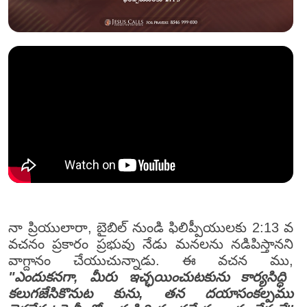
నా ప్రియులారా, బైబిల్ నుండి ఫిలిప్పీయులకు 2:13 వ
వచనం ప్రకారం ప్రభువు నేడు మనలను నడిపిస్తానని
వాగ్దానం చేయుచున్నాడు. ఈ వచన ము,
"ఎందుకనగా, మీరు ఇచ్ఛయించుటకును కార్యసిద్ధి
కలుగజేసికొనుట కును, తన దయాసంకల్పము