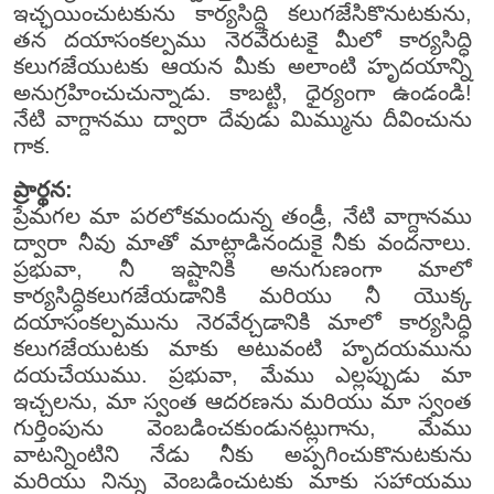
ఇచ్ఛయించుటకును కార్యసిద్ధి కలుగజేసికొనుటకును,
తన దయాసంకల్పము నెరవేరుటకై మీలో కార్యసిద్ధి
కలుగజేయుటకు ఆయన మీకు అలాంటి హృదయాన్ని
అనుగ్రహించుచున్నాడు. కాబట్టి, ధైర్యంగా ఉండండి!
నేటి వాగ్దానము ద్వారా దేవుడు మిమ్మును దీవించును
గాక.
ప్రార్థన:
ప్రేమగల మా పరలోకమందున్న తండ్రీ, నేటి వాగ్దానము
ద్వారా నీవు మాతో మాట్లాడినందుకై నీకు వందనాలు.
ప్రభువా, నీ ఇష్టానికి అనుగుణంగా మాలో
కార్యసిద్ధికలుగజేయడానికి మరియు నీ యొక్క
దయాసంకల్పమును నెరవేర్చడానికి మాలో కార్యసిద్ధి
కలుగజేయుటకు మాకు అటువంటి హృదయమును
దయచేయుము. ప్రభువా, మేము ఎల్లప్పుడు మా
ఇచ్చలను, మా స్వంత ఆదరణను మరియు మా స్వంత
గుర్తింపును వెంబడించకుండునట్లుగాను, మేము
వాటన్నింటిని నేడు నీకు అప్పగించుకొనుటకును
మరియు నిన్ను వెంబడించుటకు మాకు సహాయము