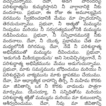
వచ్చుచున్నాము. దేవా, అడిగే వారందరిపై
పరిశుద్ధాత్మను కుమ్మరిస్తానని నీ వాగ్దానానికై నీకు
వందనాలు. ప్రభువా, ఈ రోజు ఈ అమూల్యమైన
వరమును స్వీకరించడానికి మేము మా హృదయాన్ని
తెరచుచున్నాము. ప్రభువా, నీ ఆత్మతో మమ్మును
నింపుము మరియు నీ సర్వసత్యములోనికి మమ్మును
నడిపించుము. ప్రభువా, నీ సన్నిధానమునకై నీకు
వందనాలు. దేవా, నీ యొక్క ప్రభావము చేత మా
మధ్యలోనికి దిగిరమ్ము. దేవా, నేడే నీ పరిశుద్ధాత్మ
అభిషేకముతో మమ్మును దీవించుము. ప్రభువా,
'అడుగుడి మీకియ్యబడును' అని సెలవిచ్చినట్లుగానే, నీ
పరిశుద్ధాత్మ అభిషేకమును మేము అడుగుచున్నాము.
ప్రభువా, మాకు సమస్తమును బోధించుము మరియు నీ
పరిశుద్ధమైన వాక్యమును మాకు జ్ఞాపకము చేయుము.
దేవా, మా ఆధ్యాత్మిక దాహాన్ని తీర్చి, నీ మహిమ కొరకు
మా జీవితాన్ని ఒక నీ కొరకు వాడబడు పాత్రగా
మార్చుము. యేసయ్యా, నీ సన్నిధితోను మరియు
పరిశుద్ధాత్మ శక్తితో మమ్మును మరియు మా కుటుంబాన్ని
ఆశీర్వదించుము. దేవా, నీవు మా జీవితాన్ని