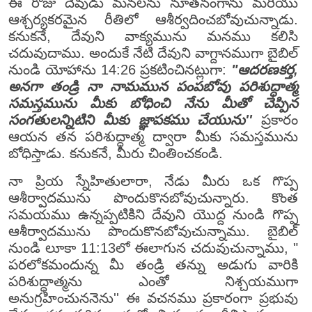
ఈ రోజు దేవుడు మనలను నూతనంగాను మరియు
ఆశ్చర్యకరమైన రీతిలో ఆశీర్వదించబోవుచున్నాడు.
కనుకనే, దేవుని వాక్యమును మనము కలిసి
చదువుదాము. అందుకే నేటి దేవుని వాగ్దానముగా బైబిల్
నుండి యోహాను 14:26 ప్రకటించినట్లుగా:
"ఆదరణకర్త,
అనగా తండ్రి నా నామమున పంపబోవు పరిశుద్ధాత్మ
సమస్తమును మీకు బోధించి నేను మీతో చెప్పిన
సంగతులన్నిటిని మీకు జ్ఞాపకము చేయును''
ప్రకారం
ఆయన తన పరిశుద్ధాత్మ ద్వారా మీకు సమస్తమును
బోధిస్తాడు. కనుకనే, మీరు చింతించకండి.
నా ప్రియ స్నేహితులారా, నేడు మీరు ఒక గొప్ప
ఆశీర్వాదమును పొందుకొనబోవుచున్నారు. కొంత
సమయము ఉన్నప్పటికిని దేవుని యొద్ద నుండి గొప్ప
ఆశీర్వాదమును పొందుకొనబోవుచున్నాము. బైబిల్
నుండి లూకా 11:13లో ఈలాగున చదువుచున్నాము, "
పరలోకమందున్న మీ తండ్రి తన్ను అడుగు వారికి
పరిశుద్ధాత్మను ఎంతో నిశ్చయముగా
అనుగ్రహించుననెను'' ఈ వచనము ప్రకారంగా ప్రభువు