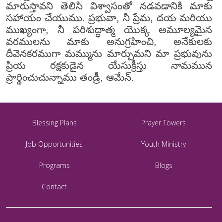
మారుస్తావని తెలిసి విశ్వాసంతో నడవడానికి మాకు
సహాయం చేయుము. ప్రభువా, నీ ప్రేమ, దయ మరియు
ముఖ్యంగా, నీ పరిశుద్ధాత్మ యొక్క అమూల్యమైన
వరములను మాకు అనుగ్రహించి, అనేకులకు
దీవెనకరముగా మమ్మును మార్చుమని మా ప్రభువును
ప్రియ రక్షకుడైన యేసుక్రీస్తు నామమున
ప్రార్థించుచున్నాము తండ్రీ, ఆమేన్.
Blessing Plans
Prayer Towers
Job Opportunities
Youth Ministry
Programs
Blogs
Contact