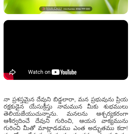
నా ప్రశస్తమైన దేవుని బిడ్డలారా, మన ప్రభువును ప్రియ
రక్షకుడైన యేసుక్రీస్తు నామమున మీకు శుభములు
తెలియజేయుచున్నాను. మనలను ఆశ్చర్యకరంగా
ఆశీర్వదించే దేవుని గురించి, ఆయన వాక్యమును
గురించి మీతో మాట్లాడడము ఎంత అద్భుతము కదా!