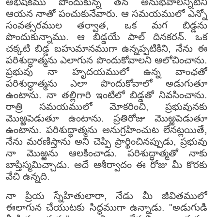
అభిషేకము పొందుకున్న తన అనుభవాలన్నిటిని
ఆయన నాతో పంచుకునేవారు. ఆ సమయములో ఎన్నో
సంవత్సరముల తర్వాత, ఒక మగ బిడ్డను
పొందుకున్నాము. ఆ బిడ్డయే పాల్ దినకరన్. ఒక
చక్కటి బిడ్డ బహుమానముగా ఉన్నప్పటికిని, నేను ఈ
పరిశుద్ధాత్మను ఎలాగున పొందుకోవాలని ఆలోచించాను.
ప్రభువు నా హృదయములో ఉన్న వాంఛతో
పరిశుద్ధాత్మను ఎలా పొందుకోవాలో అడుగుతూ
ఉంటాను. నా తల్లిగారి ఇంటిలో బిడ్డతో నివసించాను.
రాత్రి సమయములో మోకరించి, ప్రభువునకు
మొఱ్ఱపెడుతూ ఉంటాను. ప్రతిరోజు మొఱ్ఱపెడుతూ
ఉంటాను. పరిశుద్ధాత్మను అనుగ్రహించుట లేనట్లయితే,
నేను మరణిస్తాను అని చెప్పి ప్రార్థించినప్పుడు, ప్రభువు
నా మొఱ్ఱను ఆలకించాడు. పరిశుద్ధాత్మతో నాకు
బాప్తిస్మమిచ్చాడు. అదే ఆశీర్వాదం ఈ రోజు మీ కొరకు
వేచి ఉన్నది.
నా ప్రియ స్నేహితులారా, నేడు మీ జీవితములో
ఈలాగున చేయుటకు సిద్ధముగా ఉన్నాడు. "అడుగుడి