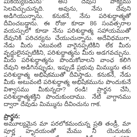
మీకియ్యబడును'' అని దేవుని వాక్యము
సెలవిచ్చుచున్నది. అవును, నేను దేవుని
అడిగియున్నాను. కనుకనే, నేను పరిశుద్ధాత్మతో
దీవించబడ్డాను. ఈ రోజు కూడా 86 సంవత్సరాల
వయస్సులో కూడా నేను పరిశుద్ధాత్మ సహాయముతో
దేవునికి పరిచర్యను చేయుచున్నాను. అదేవిధముగా,
నేడు మీరు ఎటువంటి వారైనప్పటికిని లేక మీరు
వృద్ధులైనప్పటికిని, పరిశుద్ధాత్మను మీరు అడగవచ్చును.
మీరు పరిశుద్ధాత్మను పొందుకోవాలని వాంఛ కలిగి
దేవుని అడిగినప్పుడు, ఇప్పుడే ప్రభువు మిమ్మును తన
పరిశుద్ధాత్మ అభిషేకముతో దీవిస్తాడు. కనుకనే, నేడు
మీకు అటువంటి పరిశుద్ధాత్మ అభిషేకమును పొందుకునే
విశ్వాసము మీకున్నదా? రండి! ప్రార్థన చేసి,
పరిశుద్ధాత్మశక్తిని పొందుకుందాము. నేటి వాగ్దానము
ద్వారా దేవుడు మిమ్మును దీవించును గాక.
ప్రార్థన:
అమూల్యమైన మా పరలోకమందున్న ప్రతి తండ్రీ, మా
పూర్ణ హృదయంతో మేము నీ యెదుటకు