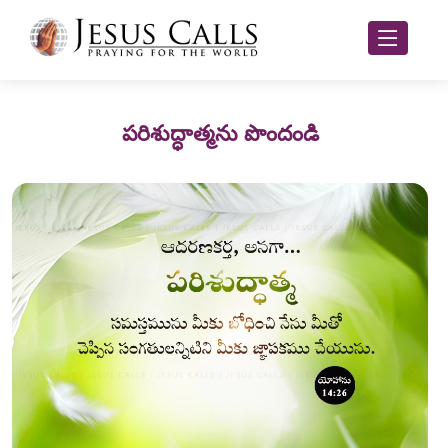
పరిశుద్ధాత్మను పొందండి