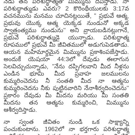
నేడు తన పరిశుద్ధాత్మతో మిమ్మును దీవిస్తాడు. నా
పరిశుద్ధాత్ముడు ఎవరు? 2 కొరింథీయులకు 3:17వ
వచనమును మనము చూచినట్లయితే, " ప్రభువే ఆత్మ,
ప్రభువు యొక్క ఆత్మ యెక్కడ నుండునో అక్కడ
స్వాత్రంత్యము నుండును'' అని వ్రాయబడినట్లుగానే,
ప్రభువే పరిశుద్ధాత్ముడై యున్నాడు. పరిశుద్ధాత్మ
రూపములో ప్రభువే మీ జీవితములో అడుగుపెడతాడు.
ఆయన మహిమార్ధమైన మిమ్మును ప్రకాశింపజేస్తాడు.
అందుకే యెషయా 44:3లో దేవుడు ఈలాగున
సెలవిచ్చుచున్నాడు, "నేను దప్పిగలవాని మీద నీళ్లను
ఎండిన భూమి మీద ప్రవాహ జలములను
కుమ్మరించెదను నీ సంతతి మీద నా ఆత్మను
కుమ్మరించెదను నీకు పుట్టినవారిని నేనాశీర్వదించెదను''
ప్రకారం దేవుడు మీ మీదను మరియు మీ సంతతి
మీదను తన ఆత్మను కుమ్మరించి, మిమ్మును
ఆశీర్వదిస్తాడు.
నా స్వంత జీవితం నుండి ఒక సాక్ష్యాన్ని
పంచుకుంటాను. 1962లో నా భర్తగారు పరిశుద్ధాత్మ