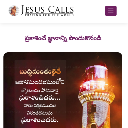
ప్రకాశించే జ్ఞానాన్ని పొందుకొనండి