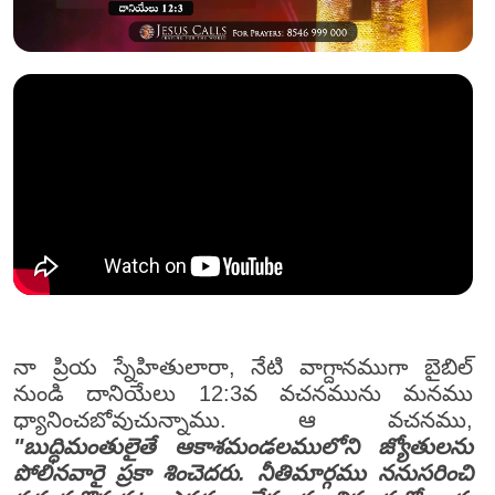
నా ప్రియ స్నేహితులారా, నేటి వాగ్దానముగా బైబిల్
నుండి దానియేలు 12:3వ వచనమును మనము
ధ్యానించబోవుచున్నాము. ఆ వచనము,
"బుద్ధిమంతులైతే ఆకాశమండలములోని జ్యోతులను
పోలినవారై ప్రకా శించెదరు. నీతిమార్గము ననుసరించి