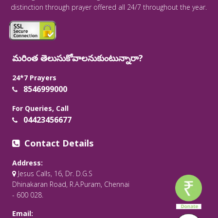
distinction through prayer offered all 24/7 throughout the year.
మరింత తెలుసుకోవాలనుకుంటున్నారా?
24*7 Prayers
8546999000
For Queries, Call
04423456677
Contact Details
Address:
Jesus Calls, 16, Dr. D.G.S
Dhinakaran Road, R.A.Puram, Chennai
- 600 028.
Email: