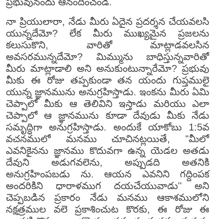
ప్రభువునందు ఆనందించండి.
నా ప్రియులారా, నేడు మీరు ఏదైన ప్రదర్శన చేయవలసి
యున్నదేమో? లేక మీరు ముఖ్యమైన ప్రజలను
కలుసుకొని, వారితో మాట్లాడవలసిన
అవసరమున్నదేమో? మిమ్మును బాధిస్తున్నవారితో
మీరు మాట్లాడాలి అని అనుకుంటున్నారేమో? ప్రభువు
మీకు ఈ రోజు తప్పకుండా తన యందు గుప్తములై
యున్న జ్ఞానమును అనుగ్రహిస్తాడు. ఇంకను మీరు ఏమి
చెప్పాలో మీకు ఆ తెలివిని ఇస్తాడు మరియు ఎలా
చెప్పాలో ఆ జ్ఞానమును కూడా దేవుడు మీకు నేడు
సమృద్ధిగా అనుగ్రహిస్తాడు. అందుకే యాకోబు 1:5వ
వచనములో మనము చూచినట్లయితే, "మీలో
ఎవనికైనను జ్ఞానము కొదువగా ఉన్న యెడల అతడు
దేవుని అడుగవలెను, అప్పుడది అతనికి
అనుగ్రహింపబడు ను. ఆయన ఎవనిని గద్దింపక
అందరికిని ధారాళముగ దయచేయువాడు'' అని
చెప్పబడిన ప్రకారం నేడు మనము ఆకాశములోని
నక్షత్రముల వలె ప్రకాశించుట కొరకు, ఈ రోజు ఈ