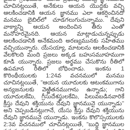
చూచినట్లయితే, అనేకులు ఆయన యొద్దకు వచ్చి
ఆలకించడానికి ఆయన జ్ఞానము ఎలా ఆకర్షించినదో
మనము బైబిల్‌లో చూడగలుగుచున్నాము. దేవుని
వాక్యాన్ని ఆయన అందించిన తీరు ఎంతో
మనోహరమైనది. ఆయన మాట్లాడుచున్నప్పుడు
ఆలకించడానికి అనేకమంది అరణ్యమునకు సహితము
వచ్చియున్నారు. యేసయ్యా, మాటలను ఆలకించడానికి
వేలకొలది మంది ప్రజలు అక్కడ బహుసమూహముగా
కూడి యున్నారు. ప్రజలు అర్థము చేసుకొను రీతిలో
ఉపమాన రీతిలో బోధించాడు. ఇంకను 1
కొరింథీయులకు 1:24వ వచనములో మనము
చూచినట్లయితే, "ఆయన యూదులకు ఆటంకముగాను
అన్యజనులకు వెఱ్ఱితనముగాను ఉన్నాడు; గాని
యూదులకేమి, గ్రీసుదేశస్థులకేమి, పిలువబడినవారికే
క్రీస్తు దేవుని శక్తియును దేవుని జ్ఞానమునై యున్నాడు''
అని చెప్పబడినట్లుగానే, యేసు క్రీస్తు దేవుని శక్తియును
దేవుని జ్ఞానమునై యున్నాడు. ఇంకను కొలొస్సయులకు
2:3వ వచనములో చూచినట్లయితే, "బుద్ధి జ్ఞానముల