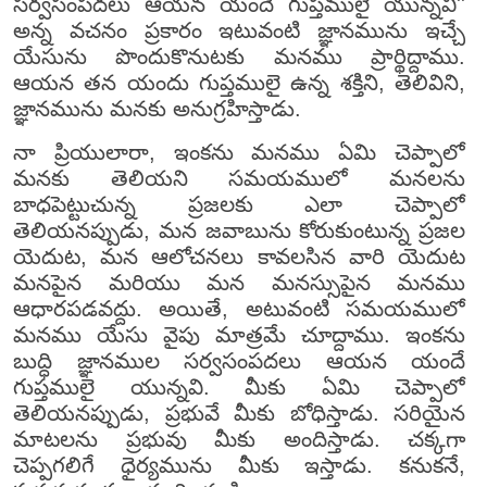
సర్వసంపదలు ఆయన యందే గుప్తములై యున్నవి''
అన్న వచనం ప్రకారం ఇటువంటి జ్ఞానమును ఇచ్చే
యేసును పొందుకొనుటకు మనము ప్రార్థిద్దాము.
ఆయన తన యందు గుప్తములై ఉన్న శక్తిని, తెలివిని,
జ్ఞానమును మనకు అనుగ్రహిస్తాడు.
నా ప్రియులారా, ఇంకను మనము ఏమి చెప్పాలో
మనకు తెలియని సమయములో మనలను
బాధపెట్టుచున్న ప్రజలకు ఎలా చెప్పాలో
తెలియనప్పుడు, మన జవాబును కోరుకుంటున్న ప్రజల
యెదుట, మన ఆలోచనలు కావలసిన వారి యెదుట
మనపైన మరియు మన మనస్సుపైన మనము
ఆధారపడవద్దు. అయితే, అటువంటి సమయములో
మనము యేసు వైపు మాత్రమే చూద్దాము. ఇంకను
బుద్ధి జ్ఞానముల సర్వసంపదలు ఆయన యందే
గుప్తములై యున్నవి. మీకు ఏమి చెప్పాలో
తెలియనప్పుడు, ప్రభువే మీకు బోధిస్తాడు. సరియైన
మాటలను ప్రభువు మీకు అందిస్తాడు. చక్కగా
చెప్పగలిగే ధైర్యమును మీకు ఇస్తాడు. కనుకనే,