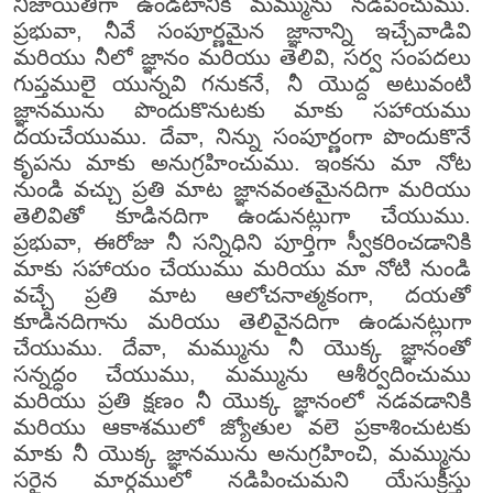
నిజాయితీగా ఉండటానికి మమ్మును నడిపించుము.
ప్రభువా, నీవే సంపూర్ణమైన జ్ఞానాన్ని ఇచ్చేవాడివి
మరియు నీలో జ్ఞానం మరియు తెలివి, సర్వ సంపదలు
గుప్తములై యున్నవి గనుకనే, నీ యొద్ద అటువంటి
జ్ఞానమును పొందుకొనుటకు మాకు సహాయము
దయచేయుము. దేవా, నిన్ను సంపూర్ణంగా పొందుకొనే
కృపను మాకు అనుగ్రహించుము. ఇంకను మా నోట
నుండి వచ్చు ప్రతి మాట జ్ఞానవంతమైనదిగా మరియు
తెలివితో కూడినదిగా ఉండునట్లుగా చేయుము.
ప్రభువా, ఈరోజు నీ సన్నిధిని పూర్తిగా స్వీకరించడానికి
మాకు సహాయం చేయుము మరియు మా నోటి నుండి
వచ్చే ప్రతి మాట ఆలోచనాత్మకంగా, దయతో
కూడినదిగాను మరియు తెలివైనదిగా ఉండునట్లుగా
చేయుము. దేవా, మమ్మును నీ యొక్క జ్ఞానంతో
సన్నద్ధం చేయుము, మమ్మును ఆశీర్వదించుము
మరియు ప్రతి క్షణం నీ యొక్క జ్ఞానంలో నడవడానికి
మరియు ఆకాశములో జ్యోతుల వలె ప్రకాశించుటకు
మాకు నీ యొక్క జ్ఞానమును అనుగ్రహించి, మమ్మును
సరైన మార్గములో నడిపించుమని యేసుక్రీస్తు