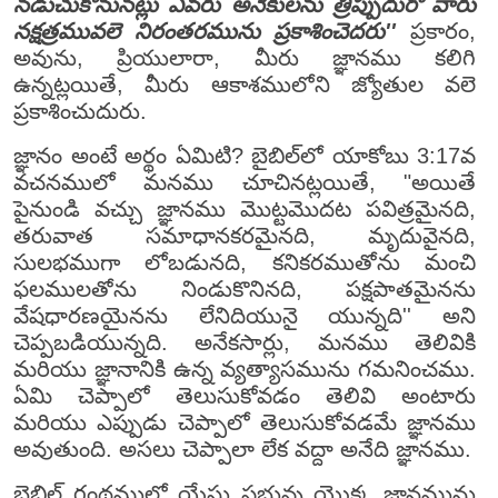
నడుచుకొనునట్లు ఎవరు అనేకులను త్రిప్పుదురో వారు
నక్షత్రమువలె నిరంతరమును ప్రకాశించెదరు''
ప్రకారం,
అవును, ప్రియులారా, మీరు జ్ఞానము కలిగి
ఉన్నట్లయితే, మీరు ఆకాశములోని జ్యోతుల వలె
ప్రకాశించుదురు.
జ్ఞానం అంటే అర్థం ఏమిటి? బైబిల్‌లో యాకోబు 3:17వ
వచనములో మనము చూచినట్లయితే, "అయితే
పైనుండి వచ్చు జ్ఞానము మొట్టమొదట పవిత్రమైనది,
తరువాత సమాధానకరమైనది, మృదువైనది,
సులభముగా లోబడునది, కనికరముతోను మంచి
ఫలములతోను నిండుకొనినది, పక్షపాతమైనను
వేషధారణయైనను లేనిదియునై యున్నది'' అని
చెప్పబడియున్నది. అనేకసార్లు, మనము తెలివికి
మరియు జ్ఞానానికి ఉన్న వ్యత్యాసమును గమనించము.
ఏమి చెప్పాలో తెలుసుకోవడం తెలివి అంటారు
మరియు ఎప్పుడు చెప్పాలో తెలుసుకోవడమే జ్ఞానము
అవుతుంది. అసలు చెప్పాలా లేక వద్దా అనేది జ్ఞానము.
బైబిల్ గ్రంథములో యేసు ప్రభువు యొక్క జ్ఞానమును