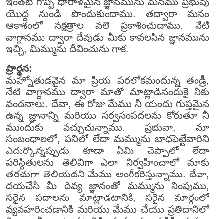
ఇంతటి గొప్ప ధారాళమైన జ్ఞానమును మనము ప్రభువు
యొద్ద నుండి పొందుకుందాము. తద్వారా మనం
ఆకాశంలో నక్షత్రాల వలె ప్రకాశించుదాము. నేటి
వాగ్దానము ద్వారా దేవుడు మీకు కావలసిన జ్ఞానమును
ఇచ్చి, మిమ్మును దీవించును గాక.
ప్రార్థన:
మహ్నోతుడవైన మా ప్రియ పరలోకమందున్న తండ్రీ,
నేటి వాగ్దానము ద్వారా మాతో మాట్లాడినందుకై నీకు
వందనాలు. దేవా, ఈ రోజు మేము నీ యందు గుప్తమైన
ఉన్న జ్ఞానాన్ని మరియు సర్వసంపదలను కోరుతూ నీ
ముందుకు వచ్చుచున్నాము. ప్రభువా, మా
సంబంధాలలో, పనిలో లేదా మమ్మును బాధపెట్టేవారిని
ఎదుర్కొన్నప్పుడు కూడా ఏమి చెప్పాలో లేదా
పరిస్థితులను తెలివిగా ఎలా నిర్వహించాలో మాకు
తరచుగా తెలియదని మేము అంగీకరిస్తున్నాము. దేవా,
దయచేసి మీ దివ్య జ్ఞానంతో మమ్మును నింపుము,
సరైన పదాలను మాట్లాడటానికి, సరైన మార్గంలో
వ్యవహరించడానికి మరియు మేము చేయు ప్రతిదానిలో