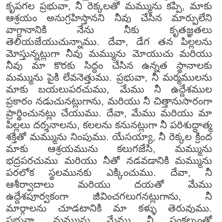
కృపగల ప్రభువా, నీ రెక్కలతో మమ్మును కప్పి, మాకు
ఆశ్రయం అనుగ్రహిస్తానని నీవు చేసిన మార్పులేని
వాగ్దానానికి నేను నీకు కృతజ్ఞతలు
తెలియజేయుచున్నాము. దేవా, డేగ తన పిల్లలను
మోస్తున్నట్లుగా నీవు మమ్మును మోయుచు మరియు
నీవు మా కొరకు సిద్ధం చేసిన ఉన్నత స్థానాలకు
మమ్మును పైకి లేవనెత్తుము. ప్రభువా, నీ మర్మములను
మాకు బయలుపరచుము, మేము నీ ఉద్దేశముల
ప్రకారం నడుచునట్లుగాను, మరియు నీ చిత్తానుసారంగా
ప్రార్థించునట్లు చేయుము. దేవా, మేము మరియు మా
పిల్లలు దర్శనాలను, కలలను కనునట్లుగా నీ పరిశుద్ధాత్మ
శక్తితో మమ్మును నింపుము. యేసయ్యా, నీ రెక్కల క్రింద
మాకు ఆశ్రయమును కలుగజేసి, మమ్మును
భద్రపరచుము మరియు నీతో నడవడానికి మమ్మును
పరలోక స్థలమునకు ఎక్కించుము. దేవా, నీ
ఆశీర్వాదాలు మరియు దయతో మేము
ఉద్దేశపూర్వకంగా జీవించగలుగనట్లుగాను, నీ
మార్గాలను చూడటానికి మా కళ్ళు తెరువుము.
ప్రభువా, మమ్మును మేము నీ సంకల్పంతో