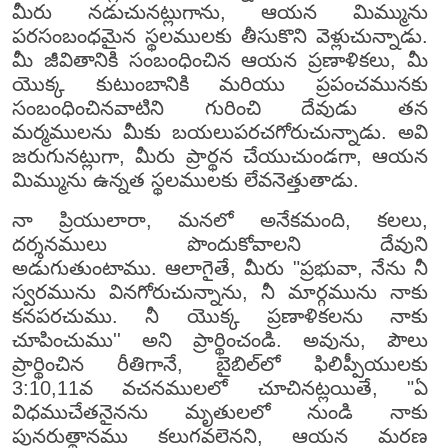
మీరు నడుచునట్లుగాను, ఆయన మిమ్మును
పరసంబంధమైన స్థలములకు తీసుకొని వెళ్లుచున్నాడు.
మీ జీవితానికి సంబంధించిన ఆయన ప్రణాళికలు, మీ
యొక్క కుటుంబానికి మరియు ప్రపంచమునకు
సంబంధించినవాటిని గురించి దేవుడు తన
మర్మములను మీకు బయలుపరచగోరుచున్నాడు. అవి
జరుగునట్లుగా, మీరు ప్రార్థన చేయుచుండగా, ఆయన
మిమ్మును ఉన్నత స్థలములకు లేవనెత్తుతాడు.
నా ప్రియులారా, మనలో అనేకమంది, కలలు,
దర్శనములు పొందుకోవాలని దేవుని
అడుగుతుంటాము. ఆలాగైతే, మీరు "ప్రభువా, నేను నీ
స్వరమును వినగోరుచున్నాను, నీ మార్గమును నాకు
కనపరచుము. నీ యొక్క ప్రణాళికలను నాకు
చూపించుము'' అని ప్రార్థించండి. అవును, పౌలు
ప్రార్థించిన రీతిగానే, బైబిల్‌లో ఫిలిప్పీయులకు
3:10,11వ వచనములలో చూచినట్లయితే, "ఏ
విధముచేతనైనను మృతులలో నుండి నాకు
పునరుత్థానము కలుగవలెనని, ఆయన మరణ