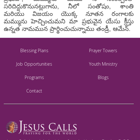
సరిదిద్దుకొనునట్లుగాను, నీలో సంతోషం, శాంతి
మరియు విజయం యొక్క నూతన రంగాలకు
మమ్మును హెచ్చించుమని మా ప్రభువైన యేసు క్రీస్తు
ఉన్నత నామమున ప్రార్థించుచున్నాము తండ్రీ, ఆమేన్.
Blessing Plans
Prayer Towers
Job Opportunities
Youth Ministry
Programs
Blogs
Contact