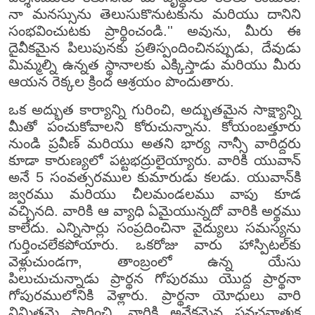
నా మనస్సును తెలుసుకొనుటకును మరియు దానిని
సంభవించుటకు ప్రార్థించండి.'' అవును, మీరు ఈ
దైవీకమైన పిలుపునకు ప్రతిస్పందించినప్పుడు, దేవుడు
మిమ్మల్ని ఉన్నత స్థానాలకు ఎక్కిస్తాడు మరియు మీరు
ఆయన రెక్కల క్రింద ఆశ్రయం పొందుతారు.
ఒక అద్భుత కార్యాన్ని గురించి, అద్భుతమైన సాక్ష్యాన్ని
మీతో పంచుకోవాలని కోరుచున్నాను. కోయంబత్తూరు
నుండి ప్రవీణ్ మరియు అతని భార్య నాన్సీ వారిద్దరు
కూడా కారుణ్యలో పట్టభద్రులైయ్యారు. వారికి యువాన్
అనే 5 సంవత్సరముల కుమారుడు కలడు. యువాన్‌కి
జ్వరము మరియు చీలమండలము వాపు కూడ
వచ్చినది. వారికి ఆ వ్యాధి ఏమైయున్నదో వారికి అర్థము
కాలేదు. ఎన్నిసార్లు సంప్రదించినా వైద్యులు సమస్యను
గుర్తించలేకపోయారు. ఒకరోజు వారు హాస్పిటల్‌కు
వెళ్లుచుండగా, తాంబ్రంలో ఉన్న యేసు
పిలుచుచున్నాడు ప్రార్థన గోపురము యొద్ద ప్రార్థనా
గోపురములోనికి వెళ్లారు. ప్రార్థనా యోధులు వారి
నిమిత్తమై ప్రార్థించి, వారికి అనేకమైన ప్రవచనాత్మక