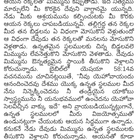
ఆయన రెక్కలతో మిమ్మును కప్పుతాడు. ఇది నిత్యము
మార్పులేని మీ కొరకైన దేవుని వాగ్దానమై యున్నది.
నేడు మీకు ఆశ్రయమును కల్పించుటకు మీ కొరకు
ఆయన రెక్కలు చాపబడియున్నవి. తల్లిగ్రద్ద తన రెక్కల
మీద తన బిడ్డలను ఏ విధంగా మోసుకొని వెళ్లుతుందో
ఆ విధంగా దేవుడు తన రెక్కలతో మనలను మోసుకొని
వెళ్లతాడు. ఉన్నతమైన స్థలములకు చిన్న బిడ్డలవలె
మిమ్మును లేవనెత్తుకొని మోసుకొని వెళతాడు. దేవుడు
మిమ్మును ఔన్నత్యమైన స్థాయికి తీసుకొని వెళ్లాలని
కోరుచున్నాడు. బైబిల్‌లో యెషయా 58:14వ
వచనమును చూచినట్లయితే, "నీవు యెహోవాయందు
ఆనందించెదవు దేశము యొక్క ఉన్నత స్థలముల మీద
నేను నిన్నెక్కించెదను నీ తండ్రియైన యాకోబు
స్వాస్థ్యమును నీ యనుభవములో ఉంచెదను యెహోవా
సెలవిచ్చిన వాక్కు ఇదే'' అని వ్రాయబడియున్నట్లుగానే,
ఉన్నత స్థలములలో మీరు విజయోత్సముతో
ఉండునట్లుగా చేయుటకు ఆయన సిద్ధముగా ఉన్నాడు.
కనుకనే నేడు దేవుడు మిమ్మును ఉన్నత స్థలములకు
తీసుకొని వెళ్లాలని కోరుచున్నాడు. ఆయనతో కూడా