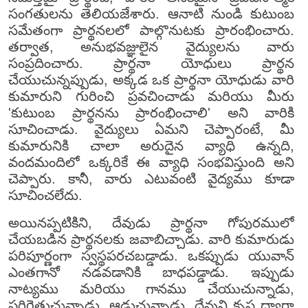
సంగతులను తెలియజేశారు. ఆనాటి నుండి కుటుంబ
సమేతంగా ప్రార్థనలలో పాల్గొనుటకు ప్రారంభించారు.
తర్వాత, అనుభవజ్ఞులైన వైద్యులను వారు
సంప్రదించారు. ప్రార్థనా యోధులు ప్రార్థన
చేయుచున్నప్పుడు, అక్కడ ఒక ప్రార్థనా యోధుడు వారి
కుమారుని గురించి ప్రవచించాడు మరియు మీరు
'కుటుంబ ప్రార్థనను ప్రారంభించాలి' అని వారికి
సూచించాడు. వైద్యులు ఏమని చెప్పారంటే, మీ
కుమారునికి చాలా అరుదైన వ్యాధి ఉన్నది,
వందమందిలో ఒక్కరికే ఈ వ్యాధి సంభవిస్తుంది అని
చెప్పారు. కానీ, వారు ఎటువంటి వైద్యము కూడా
సూచించలేదు.
అయినప్పటికిని, దేవుడు ప్రార్థనా గోపురములో
చేయబడిన ప్రార్థనలకు జవాబిచ్చాడు. వారి కుమారుడు
పరిపూర్ణంగా స్వస్థపరచబడ్డాడు. ఒకప్పుడు యువాన్
ఎంతగానో నడవడానికి బాధపడ్డాడు. ఇప్పుడు
నాట్యము మరియు గానము చేయుచున్నాడు,
పరిగెత్తుచున్నాడు, ఆడుచున్నాడు. దేవుని కృప ద్వారా