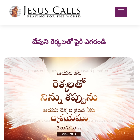
దేవుని రెక్కలతో పైకి ఎగరండి