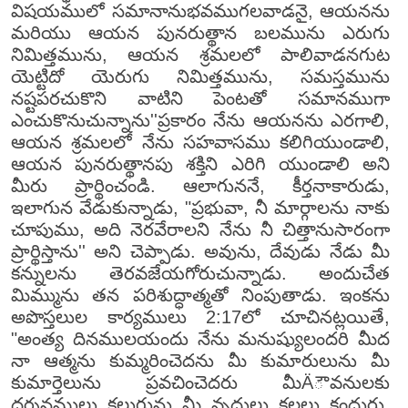
విషయములో సమానానుభవముగలవాడనై, ఆయనను
మరియు ఆయన పునరుత్థాన బలమును ఎరుగు
నిమిత్తమును, ఆయన శ్రమలలో పాలివాడనగుట
యెట్టిదో యెరుగు నిమిత్తమును, సమస్తమును
నష్టపరచుకొని వాటిని పెంటతో సమానముగా
ఎంచుకొనుచున్నాను''ప్రకారం నేను ఆయనను ఎరగాలి,
ఆయన శ్రమలలో నేను సహవాసము కలిగియుండాలి,
ఆయన పునరుత్థానపు శక్తిని ఎరిగి యుండాలి అని
మీరు ప్రార్థించండి. ఆలాగుననే, కీర్తనాకారుడు,
ఇలాగున వేడుకున్నాడు, "ప్రభువా, నీ మార్గాలను నాకు
చూపుము, అది నెరవేరాలని నేను నీ చిత్తానుసారంగా
ప్రార్థిస్తాను'' అని చెప్పాడు. అవును, దేవుడు నేడు మీ
కన్నులను తెరవజేయగోరుచున్నాడు. అందుచేత
మిమ్మును తన పరిశుద్ధాత్మతో నింపుతాడు. ఇంకను
అపొస్తలుల కార్యములు 2:17లో చూచినట్లయితే,
"అంత్య దినములయందు నేను మనుష్యులందరి మీద
నా ఆత్మను కుమ్మరించెదను మీ కుమారులును మీ
కుమార్తెలును ప్రవచించెదరు మీÄౌవనులకు
దర్శనములు కలుగును మీ వృద్ధులు కలలు కందురు.