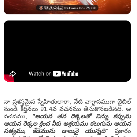
నా ప్రశస్తమైన స్నేహితులారా, నేటి వాగ్దానముగా బైబిల్
నుండి కీర్తనలు 91:4వ వచనము తీసుకొనబడినది. ఆ
వచనము,
"ఆయన తన రెక్కలతో నిన్ను కప్పును
ఆయన రెక్కల క్రింద నీకు ఆశ్రయము కలుగును ఆయన
సత్యము, కేడెమును డాలునై యున్నది''
ప్రకారం