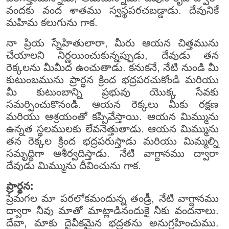
వందకు వంద శాతము స్వస్థపరచబడ్డాడు. దేవునికే
మహిమ కలుగును గాక.
నా ప్రియ స్నేహితులారా, మీరు ఆయన చిత్తమును
చేయాలని నిర్ణయించుకున్నప్పుడు, దేవుడు తన
రెక్కలను మీమీద ఉంచుతాడు. కనుకనే, నేటి నుండి మీ
కుటుంబమును ప్రార్థన క్రింద భద్రపరచుకోండి మరియు
మీ కుటుంబాన్ని ప్రభువు యొక్క సేవకు
సమర్పించుకొనండి. ఆయన రెక్కలు మీకు రక్షణ
మరియు ఆశ్రయంతో కప్పివేస్తాయి. ఆయన మిమ్మును
ఉన్నత స్థలములకు లేవనెత్తుతాడు. ఆయన మిమ్మును
తన రెక్కల క్రింద భద్రపరుస్తాడు మరియు మిమ్మల్ని
సమృద్ధిగా ఆశీర్వదిస్తాడు. నేటి వాగ్దానము ద్వారా
దేవుడు మిమ్మును దీవించును గాక.
ప్రార్థన:
ప్రేమగల మా పరలోకమందున్న తండ్రీ, నేటి వాగ్దానము
ద్వారా నీవు మాతో మాట్లాడినందుకై నీకు వందనాలు.
దేవా, మాకు దైవీకమైన భద్రతను అనుగ్రహించుము.