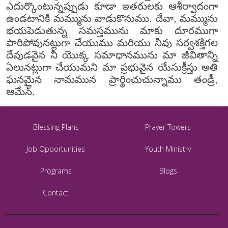
ఎదుర్కొంటున్నప్పుడు కూడా ఇతరులకు ఆశీర్వాదంగా
ఉండటానికి మమ్మును వాడుకొనుము. దేవా, మమ్మును
భయపెడుతున్న సమస్తమును మాకు దూరముగా
పారిపోవునట్లుగా చేయుము మరియు నీవు సర్వశక్తిగల
దేవుడవైన నీ యొక్క సమాధానమును మా జీవితాన్ని
ఏలునట్లుగా చేయుమని మా ప్రభువైన యేసుక్రీస్తు అతి
ఘనమైన నామమున ప్రార్థించుచున్నాము తండ్రీ,
ఆమేన్.
Blessing Plans
Prayer Towers
Job Opportunities
Youth Ministry
Programs
Blogs
Contact