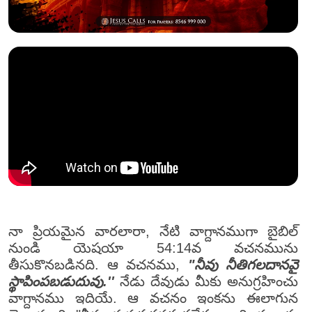
నా ప్రియమైన వారలారా, నేటి వాగ్దానముగా బైబిల్
నుండి యెషయా 54:14వ వచనమును
తీసుకొనబడినది. ఆ వచనము,
"నీవు నీతిగలదానవై
స్థాపింపబడుదువు.''
నేడు దేవుడు మీకు అనుగ్రహించు
వాగ్దానము ఇదియే. ఆ వచనం ఇంకను ఈలాగున