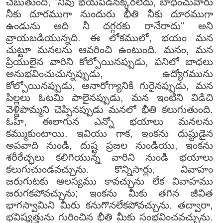
చెబుతుంది, "నీవు భయపడనక్కరలేదు, బాధించువారు
నీకు దూరముగా నుందురు భీతి నీకు దూరముగా
ఉండును అది నీ దగ్గరకు రానేరాదు'' అని
వ్రాయబడియున్నది. ఈ లోకములో, భయం మన
చుట్టూ మనలను ఆవరించి ఉంటుంది. మనం, మన
ప్రియులైన వారిని కోల్పోయినప్పుడు, పనిలో బాధలు
అనుభవించుచున్నప్పుడు, ఉద్యోగమును
కోల్పోయినప్పుడు, అనారోగ్యానికి గురైనప్పుడు, మన
పిల్లలు ఓటమి పాలైనప్పుడు, మన ఇంటిని విడిచి
వెళ్లిపొమ్మని చెప్పినప్పుడు మనలో భీతి కలుగుతుంది.
ఓహ్, ఈలాగున ఎన్నో భయాలు మనలను
కమ్ముకుంటాయి. ఇవియు గాక, ఇంకను దుష్టుడైన
అపవాది నుండి, దుష్ట ప్రజల నుండియు, ఇంకను
శరీరేచ్ఛలు కలిగియున్న వారిని నుండి భయాలు
కలుగుచుండవచ్చును. కొన్నిసార్లు, వివాహం
జరుగుటకు ఆలస్యము కావచ్చును లేక వివాహము
జరుగకపోవచ్చును; ఇంకను మీకు తగిన జీవిత
భాగస్వామిని మీరు కనుగొనలేకపోవచ్చును. తద్వారా,
భవిష్యత్తును గురించిన భీతి మీకు సంభవించవచ్చును.