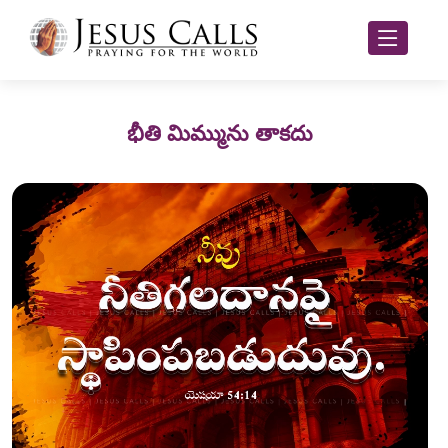
భీతి మిమ్మును తాకదు