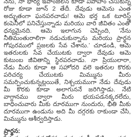
నేను, నా భార్య ఇవాంజెలిన్ కూడా వివాహం చేసుకున్న
రోజు కూడా జూన్ 2 తేదీ. దేవుడు ఆమెను ఎంత
అద్భుతంగా ఘనపరచాడు! ఆమె భర్త ఒక టూరిస్ట్
కంపెనీలో పనిచేస్తున్నాడు మరియు వారి జీవితం ఎంతో
ధన్యమైనది. ఆమె ఇలాగున చెప్పింది, 'నేను
నీతిమంతురాలిగా నడుచుకున్నాను మరియు ప్రార్థన
గోపురములో ప్రజలకు సేవ చేశాను.' చూడండి, ఆమె
ఇతరులకు సేవ చేయుటకు ద్వారా దేవుడు ఆమె
కుటుంబ జీవితాన్ని స్థిరపరచాడు. నా ప్రియులారా,
నేడు మీరు కూడా ఆ సహోదరి వలె ఇతరుల కొరకు
పరిచర్య చేయుటకు మిమ్మును మీరు
సమర్పించుకున్నట్లయితే, నిశ్చయముగా నేడు దేవుడు
మీ కొరకు కూడా అలాగుననే జరిగిస్తాడు. నేటి
వాగ్దానము ద్వారా మీరు భయపడనక్కరలేదు,
బాధించువారు మీకు దూరముగా నుందురు, భీతి మీకు
దూరముగా ఉండును అది మీ దగ్గరకు రాకుండా చేసి,
మిమ్మును ఆశీర్వదిస్తాడు.
ప్రార్థన: