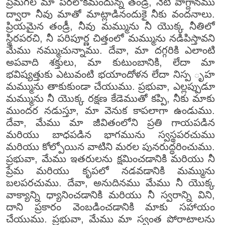
ప్రేమగల మా పరలోకమందున్న తండ్రీ, నేటి వాగ్దానము
ద్వారా నీవు మాతో మాట్లాడినందుకై నీకు వందనాలు.
ప్రియమైన తండ్రీ, నీవు మమ్మును నీ యొక్క నీతిలో
స్థిరపరచి, నీ పరిపూర్ణ చిత్తంలో మమ్మును నడిపిస్తావని
మేము నమ్ముచున్నాము. దేవా, మా దగ్గరికి ఎలాంటి
అపవాది శక్తులు, మా కుటుంబానికి, లేదా మా
భవిష్యత్తుకు ఎటువంటి భయాందోళన లేదా నిస్ప ృహ
మమ్మును తాకుకుండా చేయుము. ప్రభువా, ఎల్లప్పుడూ
మమ్మును నీ యొక్క రక్షణ కేడెముతో కప్పి, నీకు మాకు
ముందర నడుస్తూ, మా వెనుక కాపలాగా ఉండుము.
దేవా, మేము మా జీవితంలోని ప్రతి గాయపడిన
మరియు బాధపడిన భాగమును స్వస్థపరచుము
మరియు కోల్పోయిన వాటిని మరల పునరుద్ధరించుము.
ప్రభువా, మేము ఇతరులను క్షమించడానికి మరియు నీ
ప్రేమ మరియు కృపలో నడవడానికి మమ్మును
బలపరచుము. దేవా, అనుదినము మేము నీ యొక్క
వాక్యాన్ని ధ్యానించడానికి మరియు నీ స్వరాన్ని విని,
దాని ప్రకారం వెంబడించడానికి మాకు సహాయం
చేయుము. ప్రభువా, మేము మా స్వంత పోరాటాలను