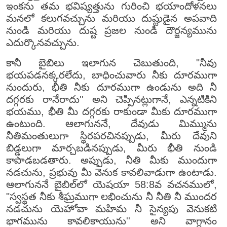
ఇంకను తమ భవిష్యత్తును గురించి భయాందోళనలు
మనలో కలుగవచ్చును మరియు దుష్టుడైన అపవాది
నుండి మరియు దుష్ట ప్రజల నుండి దౌర్జన్యమును
ఎదుర్కొనవచ్చును.
కానీ బైబిలు ఇలాగున చెబుతుంది, "నీవు
భయపడనక్కరలేదు, బాధించువారు నీకు దూరముగా
నుందురు, భీతి నీకు దూరముగా ఉండును అది నీ
దగ్గరకు రానేరాదు'' అని చెప్పినట్లుగానే, ఎన్నటికిని
భయము, భీతి మీ దగ్గరకు రాకుండా మీకు దూరముగా
ఉంటుంది. ఆలాగుననే, దేవుడు మిమ్మును
నీతిమంతులుగా స్థిరపరచినప్పుడు, మీరు దేవుని
బిడ్డలుగా మార్చబడినప్పుడు, మీరు భీతి నుండి
కాపాడబడతారు. అప్పుడు, నీతి మీకు ముందుగా
నడచును, ప్రభువు మీ వెనుక కావలివాడుగా ఉంటాడు.
ఆలాగుననే బైబిల్‌లో యెషయా 58:8వ వచనములో,
"స్వస్థత నీకు శీఘ్రముగా లభించును నీ నీతి నీ ముందర
నడచును యెహోవా మహిమ నీ సైన్యపు వెనుకటి
భాగమును కావలికాయును'' అని వాగ్దానం