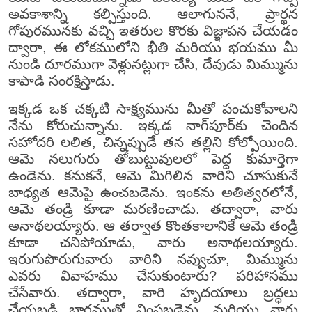
అవకాశాన్ని కల్పిస్తుంది. ఆలాగుననే, ప్రార్థన
గోపురమునకు వచ్చి ఇతరుల కొరకు విజ్ఞాపన చేయడం
ద్వారా, ఈ లోకములోని భీతి మరియు భయము మీ
నుండి దూరముగా వెళ్లునట్లుగా చేసి, దేవుడు మిమ్మును
కాపాడి సంరక్షిస్తాడు.
ఇక్కడ ఒక చక్కటి సాక్ష్యమును మీతో పంచుకోవాలని
నేను కోరుచున్నాను. ఇక్కడ నాగ్‌పూర్‌కు చెందిన
సహోదరి లలిత, చిన్నప్పుడే తన తల్లిని కోల్పోయింది.
ఆమె నలుగురు తోబుట్టువులలో పెద్ద కుమార్తెగా
ఉండెను. కనుకనే, ఆమె మిగిలిన వారిని చూసుకునే
బాధ్యత ఆమెపై ఉంచబడెను. ఇంకను అతిత్వరలోనే,
ఆమె తండ్రి కూడా మరణించాడు. తద్వారా, వారు
అనాథలయ్యారు. ఆ తర్వాత కొంతకాలానికే ఆమె తండ్రి
కూడా చనిపోయాడు, వారు అనాథలయ్యారు.
ఇరుగుపొరుగువారు వారిని నవ్వుచూ, మిమ్మును
ఎవరు వివాహము చేసుకుంటారు? పరిహాసము
చేసేవారు. తద్వారా, వారి హృదయాలు బ్రద్ధలు
చేయబడి భారముతో నింపబడెను. మరియు వారు