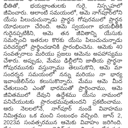
భీతితో, భయభ్రాంతులకు గురై, నిస్పృహలో
జీవించారు. ఆలాంటి సమయంలో, ఆమె నాగ్‌పూర్‌లోని
యేసు పిలుచుచున్నాడు ప్రార్థన గోపురములో ప్రార్థన
యోధులుగా చేరింది. ఆమె స్వయంగా భయభీతికి
గురైనప్పటికిని, ఆమె తన జీవితాన్ని యేసుకు
సమర్పించి ఇతరుల కొరకు యేసు పిలుచుచున్నాడు
పరిచర్యలో ప్రార్థించడానికి ప్రారంభించెను. ఆమెకు 40
సంవత్సరాలు మరియు ప్రజలు ఆమెను అపహాస్యము
చేశారు. అప్పుడు, మేము ఢిల్లీలోని జాతీయ ప్రార్థనా
గోపురమునకు వస్తున్నాము తెలుసుకొని, ఆమె మా
సందర్శన సమయంలో నన్ను మరియు నా భార్య
ఇవాంజెలిన్‌ను కలుసుకొన్నారు. మేము ఆమె మీద
చేతులుంచి ఎంతో భారముతో ప్రార్థించాము, ఆమె
జీవితములో దేవుని ఉద్దేశము యేసు నామంలో
పనిచేయుటకు ప్రారంభమవుతుందని ప్రకటించాము.
ఆరు నెలలలోనే, నాగ్‌పూర్ నుండే వివాహము
నిమిత్తము ఒక మంచి సంబంధం వచ్చింది. జూన్ 2,
2023వ సంవత్సరమున ఆమెకు వివాహం జరిగింది.