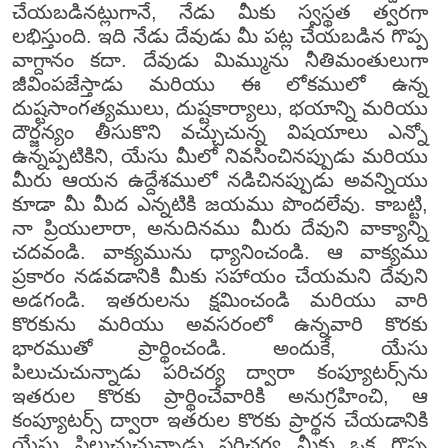
చేయబడినట్లుగానే, నేడు మీకు స్వస్థత త్వరగా
లభిస్తుంది. ఇది నేడు దేవుడు మీ పట్ల చేయబడిన గొప్ప
వాగ్దానం కదా. దేవుడు మిమ్మును నీతిమంతులుగా
జీవింపజేస్తాడు మరియు ఈ లోకములో ఉన్న
దుష్టసాంగత్యములు, దుష్టకార్యాలు, భయాన్ని మరియు
దౌర్జన్యం తీసుకొని వచ్చుచున్న విషయాలు ఎన్నో
ఉన్నప్పటికిని, యేసు మీలో నివసించినప్పుడు మరియు
మీరు ఆయన ఉద్దేశములో నడిచినప్పుడు అవన్నియు
కూడా మీ మీద ఎన్నటికి జయము పొందలేవు. కాబట్టి,
నా ప్రియులారా, అనుదినము మీరు దేవుని వాక్యాన్ని
చదవండి. వాక్యమును ధ్యానించండి. ఆ వాక్యము
ప్రకారం నడవడానికి మీకు సహాయం చేయమని దేవుని
అడగండి. ఇతరులను క్షమించండి మరియు వారి
కొరకును మరియు అవసరంలో ఉన్నవారి కొరకు
భారముతో ప్రార్థించండి. అందుకే, యేసు
పిలుచుచున్నాడు పరిచర్య ద్వారా కంప్యూటర్స్‌ను
ఇతరుల కొరకు ప్రార్థించేవారికి అనుగ్రహించి, ఆ
కంప్యూటర్స్ ద్వారా ఇతరుల కొరకు ప్రార్థన చేయడానికి
యేసు పిలుచుచున్నాడు పరిచర్య మీకు ఒక గొప్ప