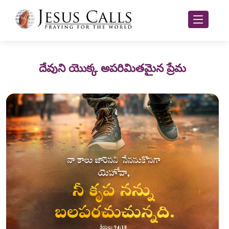
దేవుని యొక్క అపరిమితమైన ప్రేమ