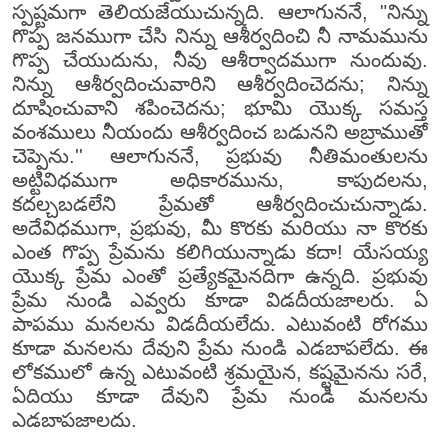
స్పష్టమగా తెలియజేయుచున్నది. ఆలాగుననే, "నిన్ను
గొప్ప జనముగా చేసి నిన్ను ఆశీర్వదించి నీ నామమును
గొప్ప చేయుదును, నీవు ఆశీర్వాదముగా నుందువు.
నిన్ను ఆశీర్వదించువారిని ఆశీర్వదించెదను; నిన్ను
దూషించువాని శపించెదను; భూమి యొక్క సమస్త
వంశములు నీయందు ఆశీర్వదించ బడునని అబ్రాముతో
చెప్పెను.'' ఆలాగుననే, ప్రభువు నీతిమంతులను
అట్టివిధముగా అధికారమును, కాపుదలను,
కదల్చబడలేని ప్రేమతో ఆశీర్వదించుచున్నాడు.
అదేవిధముగా, ప్రభువు, మీ కొరకు మరియు నా కొరకు
ఎంత గొప్ప ప్రేమను కలిగియున్నాడు కదా! యేసయ్య
యొక్క ప్రేమ ఎంతో ప్రత్యేకమైనదిగా ఉన్నది. ప్రభువు
ప్రేమ నుండి ఎవ్వరు కూడా విడదీయజాలరు. ఏ
పాపము మనలను విడదీయలేదు. ఎటువంటి రోగము
కూడా మనలను దేవుని ప్రేమ నుండి ఎడబాపలేదు. ఈ
లోకములో ఉన్న ఎటువంటి శ్రమయైన, కష్టమైనను సరే,
ఏదియు కూడా దేవుని ప్రేమ నుండి మనలను
ఎడబాపజాలదు.