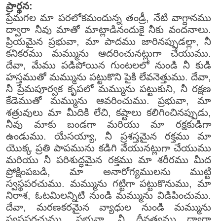
ప్రార్థన:
ప్రేమగల మా పరలోకమందున్న తండ్రీ, నేటి వాగ్దానము
ద్వారా నీవు మాతో మాట్లాడినందుకై నీకు వందనాలు.
ప్రియమైన ప్రభువా, మా పాదము జారినప్పుడల్లా, నీ
కనికరము మమ్మును ఆదరించునట్లుగా చేయుము.
దేవా, మేము పడిపోయిన గుంటలలో నుండి నీ కుడి
హస్తముతో మమ్మును పట్టుకొని పైకి లేవనెత్తుము. దేవా,
నీ ప్రేమపూర్వక కృపలో మమ్మును పట్టుకుని, నీ రక్షణ
కేడెముతో మమ్మును ఆవరించుము. ప్రభువా, మా
శత్రువులు మా మీదికి లేచి, కష్టాలు కలిగించినప్పుడు,
నీవు మాకు బండగా మరియు మా రక్షకుడిగా
ఉండుము. యేసయ్యా, నీ ప్రశస్తమైన రక్తము మా
యొక్క ప్రతి పాపమును కడిగి వేయునట్లుగా చేయుము
మరియు నీ పరిశుద్ధమైన రక్తము మా శరీరము మీద
ప్రోక్షింపబడి, మా అనారోగ్యములను ముట్టి
స్వస్థపరచుము. మమ్మును గట్టిగా పట్టుకొనుము, మా
నిరాశ, ఓటమిలన్నిటి నుండి మమ్మును విడిపించుము.
దేవా, మరణకరమైన వ్యాధుల నుండి మమ్మును
స్వస్థపరచుము. ప్రభువా, నీ దీనత్వము ద్వారా