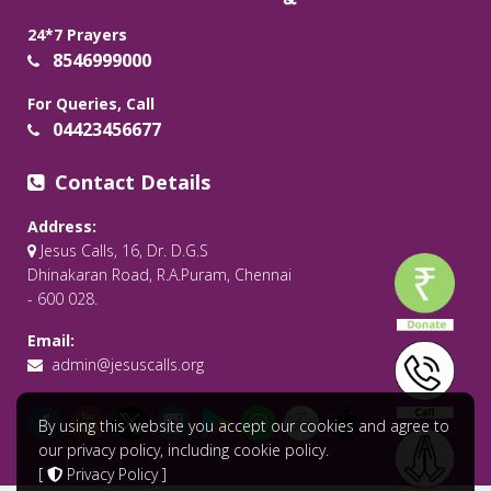
24*7 Prayers
8546999000
For Queries, Call
04423456677
Contact Details
Address:
Jesus Calls, 16, Dr. D.G.S
Dhinakaran Road, R.A.Puram, Chennai
- 600 028.
Email:
admin@jesuscalls.org
By using this website you accept our cookies and agree to
our privacy policy, including cookie policy.
[
Privacy Policy
]