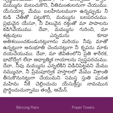
మమ్మును మలుచుకొని, నీతిమంతులనుగా చేయుము.
యేసయ్యా, మేము బలహీనులముగా ఉన్నప్పుడు నీ
కుడి చేతితో పట్టుకొని, మమ్మును బలపరచుము.
ప్రభువైన యేసూ, నీ విలువైన రక్తంతో మా పాపాలను
కడిగివేయుము. దేవా, మమ్మును గురించి, మా
శత్రువులు ఎన్నడును కూడా
అతిశయించకుండునట్లుగాను మరియు నీవు మాతో
ఉన్నట్లుగా అనుభూతి చెందునట్లుగా నీ కృపను మాకు
దయచేయుము. దేవా, మా జీవితంలోని ప్రతి శారీరక,
భావోద్వేగ లేదా ఆధ్యాత్మిక గాయాలను స్వస్థపరచుము.
దేవా, నీవు మమ్మును ఎన్నటికిని విడిచిపెట్టవని మేము
నమ్ముచూ, నీ ప్రేమపూర్వక హస్తాలలో మేము విశ్రాంతి
తీసుకొనునట్లుగా చేయుమని సమస్త స్తుతి ఘనత
మహిమ నీకే చెల్లించుచు యేసుక్రీస్తు నామమున
ప్రార్థించుచున్నాము తండ్రీ, ఆమేన్.
Blessing Plans
Prayer Towers