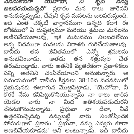
నేననుకొనగా యెహోవా, నీ కృప నన్ను
బలపరచుచున్నది''
ప్రకారం మన కాలు జారెనని
అనుకున్నప్పుడు, దేవుని కృప మనలను బలపరుస్తుంది.
ఇది ఎంత చక్కటి వాగ్దానముగా ఉన్నది కదా! ఈ
లోకములో ఏ దుష్టత్వమూ మరియు శ్రమలు మనలను
అణిచివేయజాలవు, ఇక మమనము నిలబడలేము
అన్న విధముగా మనలను నిరాశకు గురిచేయజాలవు.
దావీదు తన జీవితములో ఎన్నో శ్రమలను
అనుభవించాడు. అతడు తన శత్రువుల చేత
తరుమబడ్డాడు. వారు అతనికి వ్యతిరేకంగా ప్రణాళికలు
పన్ని అతనిని చంపివేయాలని అనుకున్నారు. ఆ
సమయములో దావీదు కీర్తనలు 38:16వ వచనములో
ప్రభువునకు ఈలాగున మొఱ్ఱపెట్టాడు, "యెహోవా, నీ
కొరకే నేను కనిపెట్టుకొనియున్నాను నా కాలు జారిన
యెడల వారు నా మీద అతిశయపడుదురని
నేననుకొనుచున్నాను. ప్రభువా నా దేవా, నీవే
ఉత్తరమిచ్చెదవు నన్నుబట్టి వారు సంతోషించక
పోదురుగాక'' ప్రకారం ' ప్రభువా, నన్ను ఎవ్వరు కూడా
అణచివేయకూడదు' అని అంటున్నాడు. ఇది దావీదు