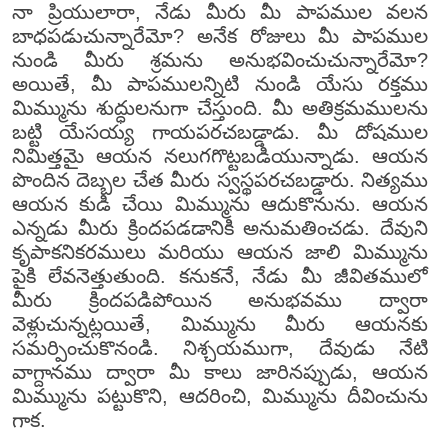
నా ప్రియులారా, నేడు మీరు మీ పాపముల వలన
బాధపడుచున్నారేమో? అనేక రోజులు మీ పాపముల
నుండి మీరు శ్రమను అనుభవించుచున్నారేమో?
అయితే, మీ పాపములన్నిటి నుండి యేసు రక్తము
మిమ్మును శుద్ధులనుగా చేస్తుంది. మీ అతిక్రమములను
బట్టి యేసయ్య గాయపరచబడ్డాడు. మీ దోషముల
నిమిత్తమై ఆయన నలుగగొట్టబడియున్నాడు. ఆయన
పొందిన దెబ్బల చేత మీరు స్వస్థపరచబడ్డారు. నిత్యము
ఆయన కుడి చేయి మిమ్మును ఆదుకొనును. ఆయన
ఎన్నడు మీరు క్రిందపడడానికి అనుమతించడు. దేవుని
కృపాకనికరములు మరియు ఆయన జాలి మిమ్మును
పైకి లేవనెత్తుతుంది. కనుకనే, నేడు మీ జీవితములో
మీరు క్రిందపడిపోయిన అనుభవము ద్వారా
వెళ్లుచున్నట్లయితే, మిమ్మును మీరు ఆయనకు
సమర్పించుకొనండి. నిశ్చయముగా, దేవుడు నేటి
వాగ్దానము ద్వారా మీ కాలు జారినప్పుడు, ఆయన
మిమ్మును పట్టుకొని, ఆదరించి, మిమ్మును దీవించును
గాక.