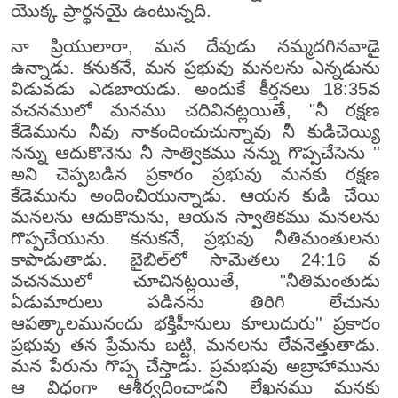
యొక్క ప్రార్థనయై ఉంటున్నది.
నా ప్రియులారా, మన దేవుడు నమ్మదగినవాడై
ఉన్నాడు. కనుకనే, మన ప్రభువు మనలను ఎన్నడును
విడువడు ఎడబాయడు. అందుకే కీర్తనలు 18:35వ
వచనములో మనము చదివినట్లయితే, "నీ రక్షణ
కేడెమును నీవు నాకందించుచున్నావు నీ కుడిచెయ్యి
నన్ను ఆదుకొనెను నీ సాత్వికము నన్ను గొప్పచేసెను ''
అని చెప్పబడిన ప్రకారం ప్రభువు మనకు రక్షణ
కేడెమును అందించియున్నాడు. ఆయన కుడి చేయి
మనలను ఆదుకొనును, ఆయన స్వాతికము మనలను
గొప్పచేయును. కనుకనే, ప్రభువు నీతిమంతులను
కాపాడుతాడు. బైబిల్‌లో సామెతలు 24:16 వ
వచనములో చూచినట్లయితే, "నీతిమంతుడు
ఏడుమారులు పడినను తిరిగి లేచును
ఆపత్కాలమునందు భక్తిహీనులు కూలుదురు'' ప్రకారం
ప్రభువు తన ప్రేమను బట్టి, మనలను లేవనెత్తుతాడు.
మన పేరును గొప్ప చేస్తాడు. ప్రమభువు అబ్రాహామును
ఆ విధంగా ఆశీర్వదించాడని లేఖనము మనకు