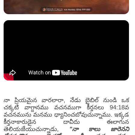
నా ప్రియమైన వారలారా, నేడు బైబిల్ నుండి ఒక
చక్కటి వాగ్దానము వచనముగా కీర్తనలు 94:18వ
వచనమును మనము ధ్యానించబోవుచున్నాము. ఇక్కడ
కీర్తనాకారుడైన దావీదు ఈలాగున
తెలియజేయుచున్నాడు,
"నా కాలు జారెనని