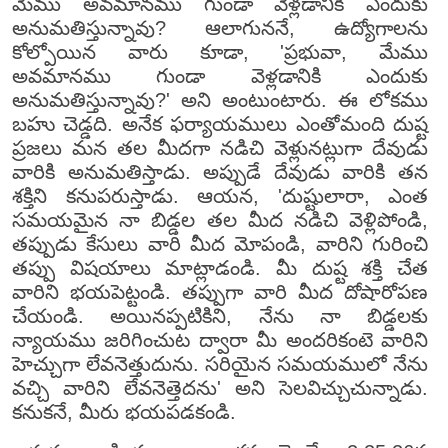
మేము అవమానము గుండా వెళ్లడానికి ఎందుకు
అనుమతిస్తున్నావు? ఆలాగుననే, ఉద్యోగాలను
కోల్పోయిన వారు కూడా, 'ప్రభువా, మేము
అవమానము గుండా వెళ్లడానికి ఎందుకు
అనుమతిస్తున్నావు?' అని అంటుంటారు. ఈ లోకము
బహు చెడ్డది. అనేక ఫర్యాయములు ఎంతోమంది దుష్ట
ప్రజలు మన తల మీదగా నడిచి వెళ్లునట్లుగా దేవుడు
వారికి అనుమతిస్తాడు. అప్పుడే దేవుడు వారికి తన
శక్తిని కనుపరుస్తాడు. ఆయన, 'దుష్టులారా, ఎంత
సమయమైన నా బిడ్డల తల మీద నడిచి వెళ్లిపోండి,
తప్పుడు కేసులు వారి మీద మోపండి, వారిని గురించి
తప్పు విషయాలు మాట్లాడండి. మీ దుష్ట శక్తి చేత
వారిని భయపెట్టండి. తప్పుగా వారి మీద దోషారోపణ
చేయండి. అయినప్పటికిని, నేను నా బిడ్డలకు
న్యాయము జరిగించుట ద్వారా మీ అందరికంటె వారిని
హెచ్చుగా లేవనెత్తుదును. సరియైన సమయములో నేను
వచ్చి వారిని లేవనెత్తెదను' అని సెలవిచ్చుచున్నాడు.
కనుకనే, మీరు భయపడకండి.