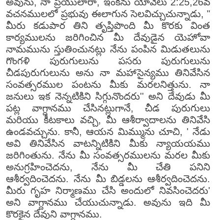
అవును, నా ప్రియులారా, ఇంకను యోవేలు 2:25,26వ
వచనములలో ప్రభువు ఈలాగున సెలవిచ్చుచున్నాడు, "
మీరు కడుపార తిని తృప్తిపొంది మీ కొరకు వింత
కార్యములను జరిగించిన మీ దేవుడైన యెహోవా
నామమును స్తుతించునట్లు నేను పంపిన మిడుతలును
గొంగళి పురుగులును పసరు పురుగులును
చీడపురుగులును అను నా మహాసైన్యము తినివేసిన
సంవత్సరముల పంటను మీకు మరలనిత్తును. నా
జనులు ఇక నెన్నటికిని సిగ్గునొందరు'' అని దేవుడు మీ
పట్ల వాగ్దానము చేసినట్లుగానే, చీడ పురుగులు
మరియు కీటకాలు వచ్చి, మీ ఆశీర్వాదాలను తినివేసి
ఉండవచ్చును. కానీ, ఆయన మిమ్మును చూచి, ' నేడు
అవి తినివేసిన వాటన్నిటికిని మీకు న్యాయయము
జరిగింతును. నేను మీ సంవత్సరములను మరల మీకు
అనుగ్రహించెదను, నేను మీ చేతి పనిని
ఆశీర్వదించెదను. నేను మీ బిడ్డలను ఆశీర్వదించెదను.
మీరు గృహ నిర్మాణము చేసి అందులో నివసించెదరు'
అని వాగ్దానము చేయుచున్నాడు. అవును ఇది మీ
కొరకైన దేవుని వాగ్దానము.