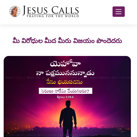
మీ విరోధుల మీద మీరు విజయం పొందెదరు