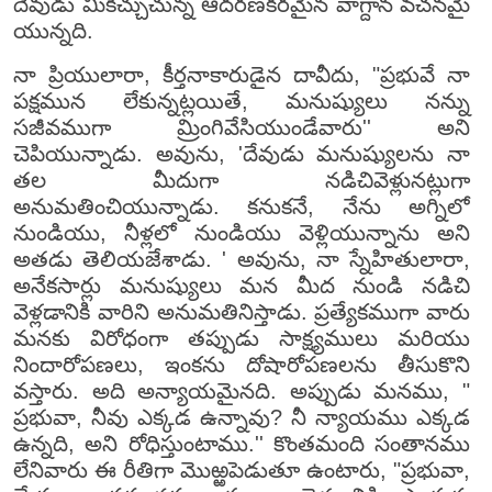
దేవుడు మీకిచ్చుచున్న ఆదరణకరమైన వాగ్దాన వచనమై
యున్నది.
నా ప్రియులారా, కీర్తనాకారుడైన దావీదు, "ప్రభువే నా
పక్షమున లేకున్నట్లయితే, మనుష్యులు నన్ను
సజీవముగా మ్రింగివేసియుండేవారు'' అని
చెపియున్నాడు. అవును, 'దేవుడు మనుష్యులను నా
తల మీదుగా నడిచివెళ్లునట్లుగా
అనుమతించియున్నాడు. కనుకనే, నేను అగ్నిలో
నుండియు, నీళ్లలో నుండియు వెళ్లియున్నాను అని
అతడు తెలియజేశాడు. ' అవును, నా స్నేహితులారా,
అనేకసార్లు మనుష్యులు మన మీద నుండి నడిచి
వెళ్లడానికి వారిని అనుమతినిస్తాడు. ప్రత్యేకముగా వారు
మనకు విరోధంగా తప్పుడు సాక్ష్యములు మరియు
నిందారోపణలు, ఇంకను దోషారోపణలను తీసుకొని
వస్తారు. అది అన్యాయమైనది. అప్పుడు మనము, "
ప్రభువా, నీవు ఎక్కడ ఉన్నావు? నీ న్యాయము ఎక్కడ
ఉన్నది, అని రోధిస్తుంటాము.'' కొంతమంది సంతానము
లేనివారు ఈ రీతిగా మొఱ్ఱపెడుతూ ఉంటారు, "ప్రభువా,