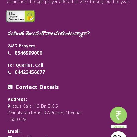
distinction through prayer offered all 24/7 throughout the year.
మరింత తెలుసుకోవాలనుకుంటున్నారా?
24*7 Prayers
8546999000
For Queries, Call
04423456677
Contact Details
Address:
Jesus Calls, 16, Dr. D.G.S
Dhinakaran Road, R.A.Puram, Chennai
- 600 028.
Email: