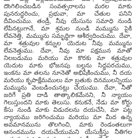
దొంగిలించబడిన సంవత్సరాలను మరల మాకు
పునరుద్ధరించు, ప్రభువా, మా చేతుల పనిని
దీవించుము. తండ్రీ, నీవు యేసును సమాధి నుండి
లేపినట్లుగానే, మా శ్రమల నుండి మమ్మును పైకి
లేవనెత్తి, మమ్మును సమృద్ధిగా ఆశీర్వదించుము. దేవా,
మా శత్రువుల కన్నుల యెదుట నీవు మమ్మును
లేవనెత్తుము. దేవా, నీవు మా పక్షమున మాతో
నిలబడుము మరియు మా కొరకు మా శత్రువుల
యెదుట మాకు భోజనపు బల్లను సిద్ధపరచుము,
ఇంకను మా తలను నూనెతో అభిషేకించుము, నీ దయ
మరియు కృపాక్షేమములు మా బ్రతుకు దినములన్నియు
మమ్మును వెంబడించునట్లు చేయుము. దేవా, నీతో
జరిగే ప్రతి దాడి తాత్కాలికమేనని, నీ న్యాయం
గెలుస్తుందని మాకు తెలుసు. కనుకనే, నేడు మా కోర్టు
కేసు నుండి మాకు విడుదలను దయచేసి, మా పట్ల
న్యాయము జరిగించుము మరియు మా మీద ఉన్న
అవమానమును తొలగించి, మాకు రెండంతలుగా
ఆనందమును దయచేయుమని యేసుక్రీస్తు నీతిగల