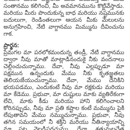
సంతానము కలిగించి, మీ అవమానమును కొట్టివేస్తాడు.
మరియు మీరు పొందుకున్న బాధ మరియు నష్టమునకు
బదులుగా, రెండింతలుగా ఆయన మీకు మేలులను
అనుగ్రహించి, నేటి వాగ్దానము మిమ్మును దీవించును
గాక.
ప్రార్థన:
ప్రేమగల మా పరలోకమందున్న తండ్రీ, నేటి వాగ్దానము
ద్వారా నీవు మాతో మాట్లాడినందుకై నీకు వందనాలు
చెల్లించుచున్నాము. దేవా, నీవు ఎల్లప్పుడూ మా
పక్షమున ఉన్నందుకు మేము నీకు కృతజ్ఞతలు
తెలియజేయుచున్నాము. దేవా, మేము దేనికిని
భయపడము, ఎందుకంటే నీవు మా రక్షకుడు మరియు
మా కేడెము. ప్రభువా, మా దుష్టులు మాకు వ్యతిరేకంగా
లేచి, మాకు కీడు మరియు హాని కలిగించాలని
కోరినప్పుడు, నీవు మా ప్రతి కష్టాల కంటే మమ్మును పైకి
లేపుతావని మేము నమ్ముచున్నాము. ప్రభువా, నీవు
తగిన సమయంలో నీ శక్తిని మరియు నీతిన్యాయాన్ని
మా పట్ల వెల్లడిపరచుము. దేవా, శత్రువులచేత