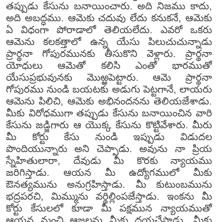
తప్పుడు కేసును బనాయించారు. అది నిజము కాదు,
అది అబద్ధము. ఆమెకు చదువు లేదు కనుకనే, ఆమెకు
ఏ విధంగా పోరాడాలో తెలియలేదు. ఎవరో ఒకరు
ఆమెను కలకత్తాలో ఉన్న యేసు పిలుచుచున్నాడు
ప్రార్థనా గోపురమునకు తీసుకొని వెళ్లారు. ప్రార్థనా
యోధులు ఆమెతో కలిసి ఎంతో భారముతో
యేసుప్రభువునకు మొఱ్ఱపెట్టారు. ఆమె ప్రార్థనా
గోపురము నుండి బయటకు అడుగు పెట్టగానే, లాయరు
ఆమెను పిలిచి, ఆమెకు అభినందనను తెలియజేశాడు.
మీకు విరోధముగా తప్పుడు కేసును బనాయించిన వారి
కేసును జడ్జిగారు ఆ యొక్క కేసును కొట్టివేశారు. మీరు
మీ కోర్టు కేసు నుండి ఇప్పుడు విడుదల
పొందియున్నారు అని చెప్పాడు. అవును నా ప్రియ
స్నేహితులారా, దేవుడు మీ కొరకు న్యాయము
జరిగిస్తాడు. ఆయన మీ ఉద్యోగములో మీకు
ఔనత్యమును అనుగ్రహిస్తాడు. మీ కుటుంబమును
భద్రపరచి, మిమ్మును వర్థిల్లింపజేస్తాడు. ఇంకను మీ
కోర్టు కేసులలో కూడా మీ పక్షమున న్యాయముతో
ఆయన మంచి ఆజ్ఞలను మీకు దయచేస్తాడు. మీకు