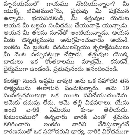
హృదయములో గాయము నొందియున్నారా? మీ
యొక్క జీవితములోను, ప్రభువు మీ పక్షమున
ఉన్నాడు. భయపడకండి, మీ శత్రువుల యెదుట
ఆయన మీ బల్లను సంసిద్ధము చేయువాడై యున్నాడు.
ఆయన మీ తలను నూనెతో అంటియున్నాడు. ఆయన
మీకు ఔన్నత్యమును అనుగ్రహించువాడు ఆయనే.
ఇంకను మీ బ్రతుకు దినములన్నియు కృపాక్షేమములు
మీ వెంట వచ్చునట్లుగా చేస్తాడు. శత్రువుల యొక్క
దాడులు ఇక కొంతకాలము మాత్రమే. కనుకనే,
ధైర్యముగా ఉండండి. ప్రభువునందు ఆనందించండి.
కలకత్తా నుండి అష్టమి బావురి అను ఒక సహోదరి తన
సాక్ష్యమును ఈలాగున పంచుకున్నారు. ఆమె 19
సంవత్సరములుగా ఒక యింట పనిచేయుచుండెను.
ఆమెకు చదువు లేదు. ఆమె తల్లి విధవరాలు. యేసు
అంటే వారికి ఏమియు కూడా తెలియదు.
కుటుంబములో ఉన్నవారు వారికి ఎంతో శ్రమను
కలిగించారు. ఇంకను వారిని వేదిస్తున్నారనే
కారణముతో ఒక సహోదరుని భార్య, వారికి విరోధముగా