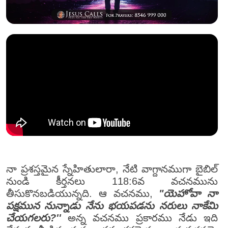
నా ప్రశస్తమైన స్నేహితులారా, నేటి వాగ్దానముగా బైబిల్
నుండి కీర్తనలు 118:6వ వచనమును
తీసుకొనబడియున్నది. ఆ వచనము,
"యెహోవా నా
పక్షమున నున్నాడు నేను భయపడను నరులు నాకేమి
చేయగలరు?''
అన్న వచనము ప్రకారము నేడు ఇది