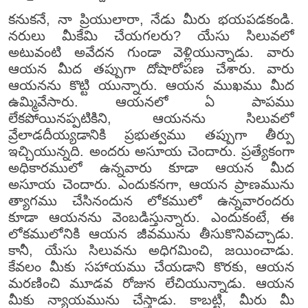
కనుకనే, నా ప్రియులారా, నేడు మీరు భయపడకండి.
నరులు మీకేమి చేయగలరు? యేసు సిలువలో
అటువంటి అవేదన గుండా వెళ్లియున్నాడు. వారు
ఆయన మీద తప్పుగా దోషారోపణ చేశారు. వారు
ఆయనను కొట్టి యున్నారు. ఆయన ముఖము మీద
ఉమ్మివేసారు. ఆయనలో ఏ పాపము
లేకపోయినప్పటికిని, ఆయనను సిలువలో
వ్రేలాడదీయ్యడానికి ప్రభుత్వము తప్పుగా తీర్పు
ఇచ్చియున్నది. అందరు అసూయ చెందారు. ప్రత్యేకంగా
అధికారములో ఉన్నవారు కూడా ఆయన మీద
అసూయ చెందారు. ఎందుకనగా, ఆయన ప్రాణమును
త్యాగము చేసినందున లోకములో ఉన్నవారందరు
కూడా ఆయనను వెంబడిస్తున్నారు. ఎందుకంటే, ఈ
లోకములోనికి ఆయన జీవమును తీసుకొనివచ్చాడు.
కానీ, యేసు సిలువను అధిగమించి, జయించాడు.
కేవలం మీకు సహాయము చేయడాని కొరకు, ఆయన
మరణించి మూడవ రోజున లేచియున్నాడు. ఆయన
మీకు న్యాయమును చేస్తాడు. కాబట్టి, మీరు మీ