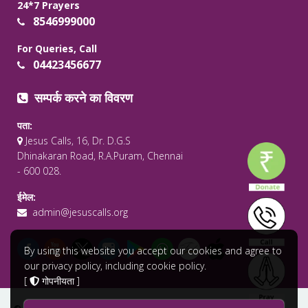
24*7 Prayers
8546999000
For Queries, Call
04423456677
सम्पर्क करने का विवरण
पता:
Jesus Calls, 16, Dr. D.G.S
Dhinakaran Road, R.A.Puram, Chennai
- 600 028.
ईमेल:
admin@jesuscalls.org
By using this website you accept our cookies and agree to
our privacy policy, including cookie policy.
[
गोपनीयता
]