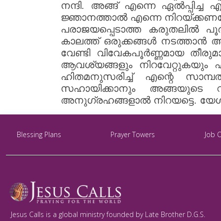
നന്ദി. അങ്ങ് എന്നെ ഏൽപ്പിച
ജ്ഞാനത്താൽ എന്നെ നിറയ്ക്കണമേ.
പരാജയപ്പെടാത്ത കരുതലിൽ പൂർ
കാലത്ത് ഒരുക്കങ്ങൾ നടത്താൻ 
വേണ്ടി വിവേകപൂർണ്ണമായ തീര
ആവശ്യങ്ങളും നിറവേറ്റുകയും 
ഹിതമനുസരിച്ച് എന്റെ സാമ്
സഹായിക്കാനും അങ്ങയുടെ വ
അനുഗ്രഹങ്ങളാൽ നിറയട്ടെ. യേശു
Blessing Plans
Prayer Towers
Job 
Jesus Calls is a global ministry founded by Late Brother D.G.S.