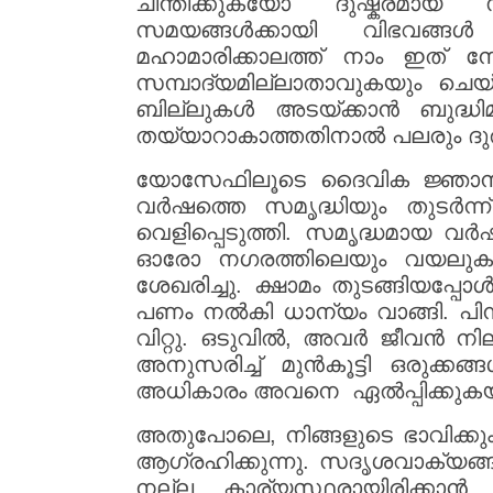
ചിന്തിക്കുകയോ ദുഷ്കരമായ
സമയങ്ങൾക്കായി വിഭവങ്ങൾ 
മഹാമാരിക്കാലത്ത് നാം ഇത് നേര
സമ്പാദ്യമില്ലാതാവുകയും ചെയ
ബില്ലുകൾ അടയ്ക്കാൻ ബുദ്ധി
തയ്യാറാകാത്തതിനാൽ പലരും ദുരി
യോസേഫിലൂടെ ദൈവിക ജ്ഞാനത്ത
വർഷത്തെ സമൃദ്ധിയും തുടർന്
വെളിപ്പെടുത്തി. സമൃദ്ധമായ
ഓരോ നഗരത്തിലെയും വയലുകള
ശേഖരിച്ചു. ക്ഷാമം തുടങ്ങിയപ്
പണം നൽകി ധാന്യം വാങ്ങി. പിന
വിറ്റു. ഒടുവിൽ, അവർ ജീവൻ ന
അനുസരിച്ച് മുൻകൂട്ടി ഒരുക
അധികാരം അവനെ ഏൽപ്പിക്കുകയ
അതുപോലെ, നിങ്ങളുടെ ഭാവിക്കു
ആഗ്രഹിക്കുന്നു. സദൃശവാക്യങ്ങള
നല്ല കാര്യസ്ഥരായിരിക്കാൻ ജ്