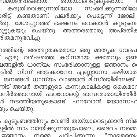
 സമയങ്ങൾക്കായി തയ്യാറെടുക്കുകയോ ച
കരുതിവെക്കുന്നതിലോ സംഭരിക്കുന്നതി
ിട്ട് കണ്ടതാണ്. പലർക്കും പെട്ടെന്ന് ജോല
്തു. മേശപ്പുറത്ത് ഭക്ഷണം വെക്കാൻ കുടു
മുട്ടുകയും ചെയ്തു. അത്തരമൊരു അപ്രതീക
തമനുഭവിച്ചു.
ിന്റെ അത്ഭുതകരമായ ഒരു മാതൃക വേദപുസ്
ന് ഏഴു വർഷത്തെ കഠിനമായ ക്ഷാമവും ഉണ
 വർഷങ്ങളിൽ ധാന്യം സംഭരിക്കാനുള്ള ജ്ഞ
ിൽ നിന്ന് അളക്കാനോ എണ്ണാനോ കഴിയാത
പോൾ ജനങ്ങൾ ധാന്യം വാങ്ങാൻ മിസ്രയീമിലേക്ക
്നീട് അവർ തങ്ങളുടെ കന്നുകാലികളെ കൈമാറി
ിലനിർത്താനായി ഫറവോന്റെ ദാസന്മാരായിത്ത
്കങ്ങൾ നടത്തിയതുകൊണ്ട്, ഫറവോൻ യോസേ
ും ചെയ്തു.
ം കുടുംബത്തിനും വേണ്ടി തയ്യാറെടുക്കാൻ 
ിൽ നാം വായിക്കുന്നതുപോലെ, ദൈവം നമ്മെ ഏൽപ
ഞാനം നമ്മെ പഠിപ്പിക്കുന്നു. "നാളെയെക്ക