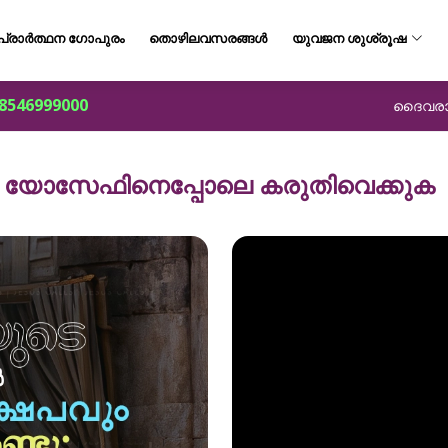
പ്രാർത്ഥന ഗോപുരം
തൊഴിലവസരങ്ങൾ
യുവജന ശുശ്രൂഷ
8546999000
ദൈവരാജ്
യോസേഫിനെപ്പോലെ കരുതിവെക്കുക