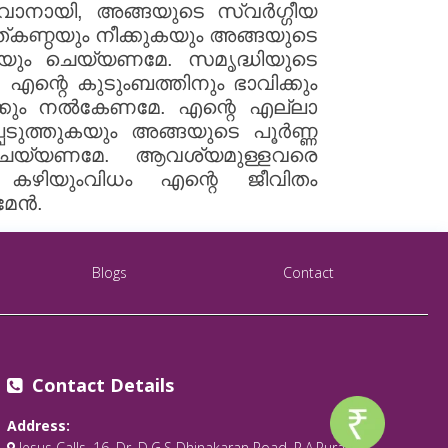
ുവാനായി, അങ്ങയുടെ സ്വർഗ്ഗീയ
ത്കണ്ഠയും നീക്കുകയും അങ്ങയുടെ
ുകയും ചെയ്യണമേ. സമൃദ്ധിയുടെ
്റെ കുടുംബത്തിനും ഭാവിക്കും
ക്കും നൽകേണമേ. എന്റെ എല്ലാ
െടുത്തുകയും അങ്ങയുടെ പൂർണ്ണ
 ചെയ്യണമേ. ആവശ്യമുള്ളവരെ
കഴിയുംവിധം എന്റെ ജീവിതം
മേൻ.
Blogs
Contact
Contact Details
Address:
Jesus Calls, 16, Dr. D.G.S Dhinakaran Road, R.A.Puram,