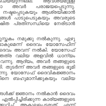
െയ്യുന്നില്ല. ആവശ്യമുള്ള
ലോ അവർ പരാജയപ്പെടുന്നു.
ി നഷ്ടപ്പെടുകയും ആശ്രയിക്കാൻ
ംബങ്ങൾ പാടുപെടുകയും അവരുടെ
്ഷിത പ്രതിസന്ധിയെ നേരിടാൻ
തകം നമുക്കു നൽകുന്നു. ഏഴു
്ടാകുമെന്ന് ദൈവം യോസേഫിന്
ാനം ദൈവം അവന് നൽകി. യോസേഫ്
്തത്ര വലിയ അളവിൽ ധാന്യം
് വന്നു. ആദ്യം, അവർ തങ്ങളുടെ
. തുടർന്ന് അവർ തങ്ങളുടെ ഭൂമി
ീർന്നു. യോസേഫ് ദൈവികജ്ഞാനം
ഫിനെ ബഹുമാനിക്കുകയും വലിയ
നിങ്ങൾക്ക് ജ്ഞാനം നൽകാൻ ദൈവം
്പിച്ചിരിക്കുന്ന കാര്യങ്ങളുടെ
ുറിച്ച് ആകുലപ്പെടരുത് എന്ന്