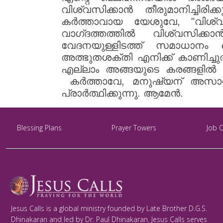
വിശ്വസിക്കാൻ തീരുമാനിച്ചിരി
കർത്താവായ യേശുവേ, "വിശ്വസ
വാഗ്‌ദത്തത്തിൽ വിശ്വസിക്ക
വേദനയുള്ളിടത്ത് സമാധാനം 
അത്ഭുതശക്തി എനിക്ക് കാണിച്ചു
എല്ലാം അങ്ങയുടെ കരങ്ങളിൽ ഞാൻ
കർത്താവേ, മനുഷ്യന് അസാധ്യ
പ്രാർത്ഥിക്കുന്നു. ആമേൻ.
Blessing Plans
Prayer Towers
Job 
Jesus Calls is a global ministry founded by Late Brother D.G.S.
Dhinakaran and led by Dr. Paul Dhinakaran. Jesus Calls serves