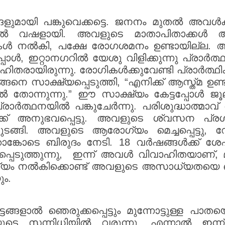
ളുമായി പങ്കുവെക്കട്ടെ. ജനനം മുതൽ അവൾക്
തൽ വഷളായി. അവളുടെ മാതാപിതാക്കൾ 
ുകൾ നൽകി, പക്ഷേ രോഗശമനം ഉണ്ടായില്ല.
പ്പോൾ, ഇറ്റാനഗറിൽ യേശു വിളിക്കുന്നു പ്രാ
രായിരുന്നു. രോഗികൾക്കുവേണ്ടി പ്രാർത്ഥിക്
ങ്ങനെ സാക്ഷ്യപ്പെടുത്തി, “എനിക്ക് ആസ്ത്മ 
ുതൽ തോന്നുന്നു.” ഈ സാക്ഷ്യം കേട്ടപ്പോൾ
ാർത്ഥനയിൽ പങ്കുചേർന്നു. പരിശുദ്ധാത്മാവ
ക്ക് അനുഭവപ്പെട്ടു. അവളുടെ ശ്വസന പ്ര
ടങ്ങി. അവളുടെ ആരോഗ്യം മെച്ചപ്പെട്ടു, ഡ
്കോടെ ബിരുദം നേടി. 18 വർഷങ്ങൾക്ക് ശേ
്പെടുത്തുന്നു, ഇന്ന് അവൾ വിവാഹിതയാണ്, മൂന്ന
യം നൽകിക്കൊണ്ട് അവളുടെ അസാധ്യതയെ ഒരു
ും.
്ങളാൽ ഞെരുക്കപ്പെട്ടും മുന്നോട്ടുള്ള പാതയെ
െ സന്നിധിയിൽ വരുന്നു, എന്നാൽ ഇന്ന