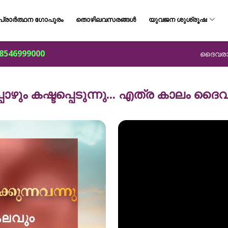
പ്രാർത്ഥന ഗോപുരം
തൊഴിലവസരങ്ങൾ
യുവജന ശുശ്രൂഷ
8546999000
ദൈവരാജ്
പോഴും കഷ്ടപ്പെടുന്നു... എത്ര കാലം ദൈ