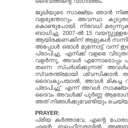
ദൈവത്തിന്റെ വാഗ്‌ദത്തം.
ജൂലിയുടെ സാക്ഷ്യം ഞാൻ നിങ്ങ
വളരുന്തോറും അവസ്ഥ കൂടു
കൊണ്ടുപോയി. നിരവധി മരുന്ന
ബാധിച്ചു. 2007-ൽ 15 വയസ്സുള്ള
ആയിരക്കണക്കിന് ആളുകൾ സന്നിഹിത
അപ്പോൾ ഒരാൾ മുന്നോട്ട് വന്ന് ഇ
പ്രാപിച്ചു. എനിക്ക് വളരെ വിട
വളർന്നു, അവൾ എന്നോടൊപ്പം പ്ര
തന്നെ സ്പർശിക്കുന്നത് അവൾ
സ്വതന്ത്രമായി ശ്വസിക്കാൻ തു
ദൈവകൃപയാൽ, അവൾ മികച്ച റാങ
പ്രാപിച്ചു" എന്ന് അവൾ സാക്ഷ്യപ
ദൈവം അവൾക്ക് പൂർണ്ണ ആരോഗ്
അത് നിങ്ങൾക്കുവേണ്ടിയും ചെയ്യ
PRAYER:
പ്രിയ കർത്താവേ, എന്റെ പോരാട്ടങ
എന്റെ ബലഹീനതയിൽ അങ്ങയുട