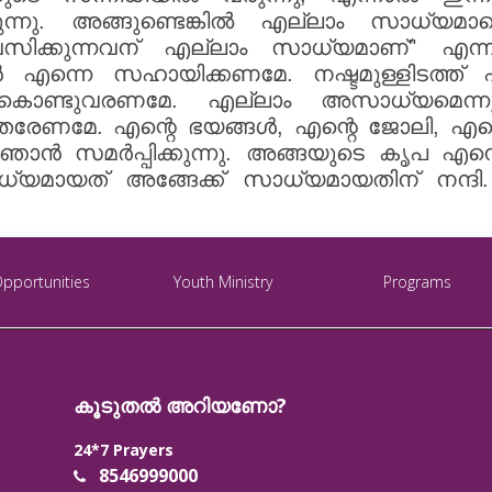
ക്കുന്നു. അങ്ങുണ്ടെങ്കിൽ എല്ലാം സാധ്യമ
ിക്കുന്നവന് എല്ലാം സാധ്യമാണ്" എന്ന് 
ാൻ എന്നെ സഹായിക്കണമേ. നഷ്ടമുള്ളിടത്ത
കൊണ്ടുവരണമേ. എല്ലാം അസാധ്യമെന്നു ത
തരേണമേ. എന്റെ ഭയങ്ങൾ, എന്റെ ജോലി, എന്റ
 സമർപ്പിക്കുന്നു. അങ്ങയുടെ കൃപ എന്നെ ഉയ
മായത് അങ്ങേക്ക് സാധ്യമായതിന് നന്ദി
Opportunities
Youth Ministry
Programs
കൂടുതൽ അറിയണോ?
24*7 Prayers
8546999000