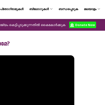
പ്രോഗ്രാമുകൾ
ബ്ലോഗുകൾ
ബന്ധപ്പെടുക
മലയാളം
യം കെട്ടിപ്പടുക്കുന്നതിൽ കൈകോർക്കുക
Donate Now
വമേ?