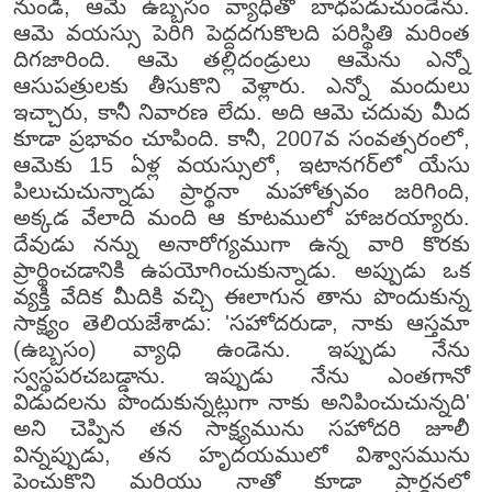
నుండి, ఆమె ఉబ్బసం వ్యాధితో బాధపడుచుండెను.
ఆమె వయస్సు పెరిగి పెద్దదగుకొలది పరిస్థితి మరింత
దిగజారింది. ఆమె తల్లిదండ్రులు ఆమెను ఎన్నో
ఆసుపత్రులకు తీసుకొని వెళ్లారు. ఎన్నో మందులు
ఇచ్చారు, కానీ నివారణ లేదు. అది ఆమె చదువు మీద
కూడా ప్రభావం చూపింది. కానీ, 2007వ సంవత్సరంలో,
ఆమెకు 15 ఏళ్ల వయస్సులో, ఇటానగర్‌లో యేసు
పిలుచుచున్నాడు ప్రార్థనా మహోత్సవం జరిగింది,
అక్కడ వేలాది మంది ఆ కూటములో హాజరయ్యారు.
దేవుడు నన్ను అనారోగ్యముగా ఉన్న వారి కొరకు
ప్రార్థించడానికి ఉపయోగించుకున్నాడు. అప్పుడు ఒక
వ్యక్తి వేదిక మీదికి వచ్చి ఈలాగున తాను పొందుకున్న
సాక్ష్యం తెలియజేశాడు: 'సహోదరుడా, నాకు ఆస్తమా
(ఉబ్బసం) వ్యాధి ఉండెను. ఇప్పుడు నేను
స్వస్థపరచబడ్డాను. ఇప్పుడు నేను ఎంతగానో
విడుదలను పొందుకున్నట్లుగా నాకు అనిపించుచున్నది'
అని చెప్పిన తన సాక్ష్యమును సహోదరి జూలీ
విన్నప్పుడు, తన హృదయములో విశ్వాసమును
పెంచుకొని మరియు నాతో కూడా ప్రార్థనలో