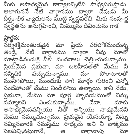
మీకు అసాధ్యమైన కార్యాలన్నిటిని సాధ్యపరుస్తాడు.
ఆలాగుననే నేటి వాగ్దానము ద్వారా దేవుడు మీ
దీర్ఘకాలిక వ్యాధులను ముట్టి స్వస్థపరచి, మీకు సంపూర్ణ
స్వస్థతను అనుగ్రహించి, మిమ్మును దీవించును గాక.
ప్రార్థన:
సర్వశక్తిమంతుడవైన మా ప్రియ పరలోకమందున్న
తండ్రీ, నేటి వాగ్దానము ద్వారా నీవు మాతో
మాట్లాడినందుకై నీకు వందనాలు చెల్లించుచున్నాము.
ప్రియమైన ప్రభువా, మా బలహీనతతో మేము నీ
సన్నిధికి వచ్చుచున్నాము, మా పోరాటాలతో
మునిగిపోయి, ముందుకు సాగే మార్గం గురించి ఎన్నో
సందేహాలతో మేము నిండిపోయి ఉన్నాయి. కానీ నేడు,
ప్రభువా, మేము మా పూర్ణ హృదయముతో నిన్ను
నమ్మాలని ఎంచుకున్నాము. దేవా, మాకు
అసాధ్యమైనవన్నియు నీతో అన్నియు సాధ్యమేనని
మేము నమ్ముచున్నాము. ప్రభువైన యేసయ్యా, నిన్ను
నమ్మినవారికి సమస్తము సాధ్యమే అని నీ వాక్యము
సెలవిచ్చినట్లుగానే, ఆ వాగ్దానాన్ని మా