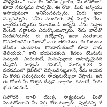
సాధ్యమే...''
అను ఈ వచనం ప్రకారం, మీ జీవితంలో
కూడా సమస్తము సాధ్యమే. ఈ రోజు, మీకు అన్నియు
అసాధ్యముగా అనిపించవచ్చును. మీరు ఇలా
చెప్పవచ్చును: "నేను ముందుకు వెళ్లే మార్గం లేదు.
ద్వారములన్నియు మూయబడి ఉన్నవి. నేను నష్టాల
వెంబడి నష్టాలను ఎదుర్కొంటున్నాను. నేను బాధతో
నిండిపోయాను. ఈ ఉద్యోగాన్ని ఇంకా ఎంతకాలం
కొనసాగించగలుగుతానో నాకు తెలియదు. ఈ కుటుంబ
జీవితం ఎంతకాలం కొనసాగుతుందో కూడా నాకు
తెలియదు.'' కానీ భయపడకండి, కేవలం యేసును
నమ్మండి. ఎందుకంటే, మనుష్యులకు అసాధ్యమైనది
దేవునికి సాధ్యమే. కనుకనే, మార్కు9:23 వ
వచనములో బైబిల్‌లో చెప్పబడినట్లుగానే, నేడు ఆయన
మీ కొరకు సమస్తమును సాధ్యమయ్యేలా చేస్తాడు. ఇది
ఈ రోజుకి మీ కొరకైన దేవుని వాగ్దానం. కనుకనే, మీరు
భయపడకండి.
సహోదరి జూలీ యొక్క సాక్ష్యమును మీతో
పంచుకోవాలని మీ పట్ల కోరుచున్నాను. పుట్టినప్ప టి