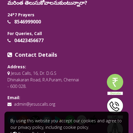
మరింత తెలుసుకోవాలనుకుంటున్నారా?
24*7 Prayers
8546999000
For Queries, Call
04423456677
Contact Details
Address:
Jesus Calls, 16, Dr. D.G.S
Dhinakaran Road, R.A.Puram, Chennai
- 600 028.
Email:
admin@jesuscalls.org
By using this website you accept our cookies and agree to
our privacy policy, including cookie policy.