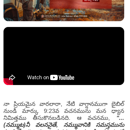
నా ప్రియమైన వారలారా, నేటి వాగ్దానముగా బైబిల్
నుండి మార్కు 9:23వ వచనమును మన ధ్యాన
నిమిత్తము తీసుకొనబడినది. ఆ వచనము,
"...
(నమ్ముట)నీ వలననైతే, నమ్మువానికి సమస్తమును