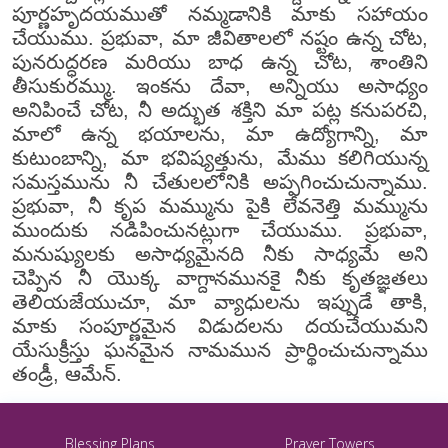
పూర్ణహృదయముతో నమ్మడానికి మాకు సహాయం
చేయుము. ప్రభువా, మా జీవితాలలో నష్టం ఉన్న చోట,
పునరుద్ధరణ మరియు బాధ ఉన్న చోట, శాంతిని
తీసుకురమ్ము. ఇంకను దేవా, అన్నియు అసాధ్యం
అనిపించే చోట, నీ అద్భుత శక్తిని మా పట్ల కనుపరచి,
మాలో ఉన్న భయాలను, మా ఉద్యోగాన్ని, మా
కుటుంబాన్ని, మా భవిష్యత్తును, మేము కలిగియున్న
సమస్తమును నీ చేతులలోనికి అప్పగించుచున్నాము.
ప్రభువా, నీ కృప మమ్మును పైకి లేవనెత్తి మమ్మును
ముందుకు నడిపించునట్లుగా చేయుము. ప్రభువా,
మనుష్యులకు అసాధ్యమైనది నీకు సాధ్యమే అని
చెప్పిన నీ యొక్క వాగ్దానమునకై నీకు కృతజ్ఞతలు
తెలియజేయుచూ, మా వ్యాధులను ఇప్పుడే తాకి,
మాకు సంపూర్ణమైన విడుదలను దయచేయుమని
యేసుక్రీస్తు ఘనమైన నామమున ప్రార్థించుచున్నాము
తండ్రీ, ఆమేన్.
Blessing Plans
Prayer Towers