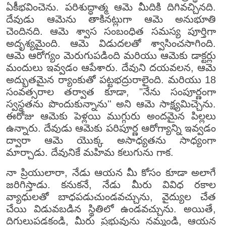
ఏకీభవించెను. పరిశుద్ధాత్మ ఆమె మీదికి దిగివచ్చినది.
దేవుడు ఆమెను తాకినట్లుగా ఆమె అనుభూతి
చెందినది. ఆమె శ్వాస సంబంధిత సమస్య పూర్తిగా
అదృశ్యమైంది. ఆమె విడుదలతో శ్వాసించసాగింది.
ఆమె ఆరోగ్యం మెరుగుపడింది మరియు ఆమెకు డాక్టర్లు
మందులు ఇవ్వడం ఆపేశారు. దేవుని దయవలన, ఆమె
అద్భుతమైన ర్యాంకుతో పట్టభద్రురాలైంది. మరియు 18
సంవత్సరాల తర్వాత కూడా, "నేను సంపూర్ణంగా
స్వస్థతను పొందుకున్నాను'' అని ఆమె సాక్ష్యమిచ్చెను.
ఈరోజు ఆమెకు పెళ్లయి ముగ్గురు అందమైన పిల్లలు
ఉన్నారు. దేవుడు ఆమెకు పరిపూర్ణ ఆరోగ్యాన్ని ఇవ్వడం
ద్వారా ఆమె యొక్క అసాధ్యతను సాధ్యంగా
మార్చాడు. దేవునికే మహిమ కలుగును గాక.
నా ప్రియులారా, నేడు ఆయన మీ కోసం కూడా అలాగే
జరిగిస్తాడు. కనుకనే, నేడు మీరు వివిధ రకాల
వ్యాధులతో బాధపడుచుండవచ్చును, వైద్యుల చేత
చేయి విడువబడిన స్థితిలో ఉండవచ్చును. అయితే,
దిగులుపడకండి, మీరు ప్రభువును నమ్మండి, ఆయన