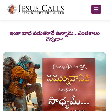
ఇంకా బాధ పడుతూనే ఉన్నాను...ఎంతకాలం
దేవుడా?