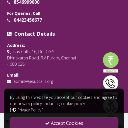
8546999000
For Queries, Call
04423456677
Contact Details
Address:
Jesus Calls, 16, Dr. D.G.S
Dhinakaran Road, R.A.Puram, Chennai
- 600 028.
Email:
admin@jesuscalls.org
By using this website you accept our cookies and agree to
our privacy policy, including cookie policy.
[
Privacy Policy
]
© 2026 All Rights Reserved .
Jesus Calls - Praying for the World
Accept Cookies