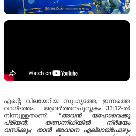
എന്റെ വിലയേറിയ സുഹൃത്തേ, ഇന്നത്തെ
വാഗ്‌ദത്തം ആവർത്തനപുസ്തകം 33:12-ൽ
നിന്നുള്ളതാണ്:
“അവൻ യഹോവെക്കു
പ്രിയൻ; തത്സന്നിധിയിൽ നിർഭയം
വസിക്കും; താൻ അവനെ എല്ലായ്പോഴും