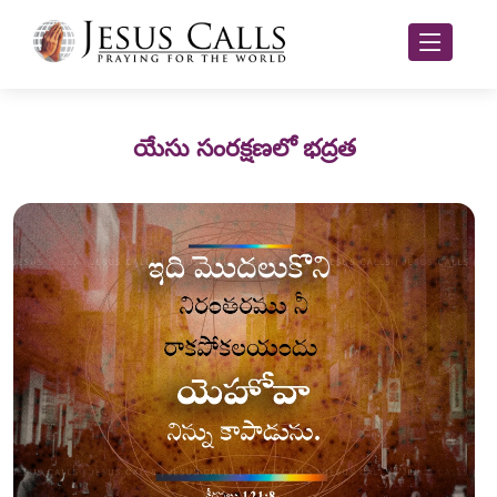
యేసు సంరక్షణలో భద్రత