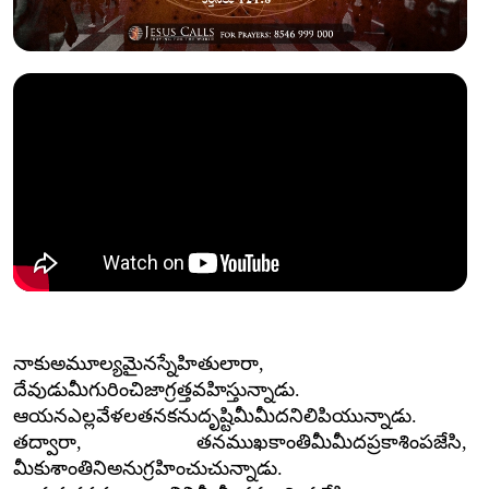
నాకు
అమూల్యమైన
స్నేహితులారా
,
దేవుడు
మీ
గురించి
జాగ్రత్త
వహిస్తున్నాడు
.
ఆయన
ఎల్లవేళల
తన
కనుదృష్టి
మీ
మీద
నిలిపియున్నాడు
.
తద్వారా
,
తన
ముఖకాంతి
మీ
మీద
ప్రకాశింపజేసి
,
మీకు
శాంతిని
అనుగ్రహించుచున్నాడు
.