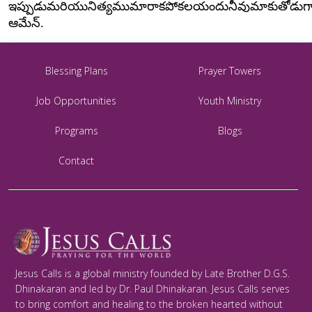
ఇప్పుడు
మరియు
నిత్యము
మా
రాకపోకలయందు
నీవు
మాకు
తోడుగ
ఆమేన్
.
Blessing Plans
Prayer Towers
Job Opportunities
Youth Ministry
Programs
Blogs
Contact
Jesus Calls is a global ministry founded by Late Brother D.G.S.
Dhinakaran and led by Dr. Paul Dhinakaran. Jesus Calls serves
to bring comfort and healing to the broken hearted without