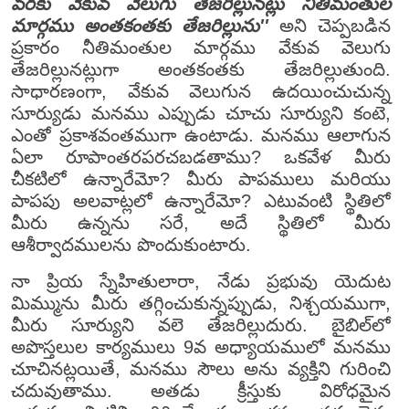
వరకు వేకువ వెలుగు తేజరిల్లునట్లు నీతిమంతుల
మార్గము అంతకంతకు తేజరిల్లును''
అని చెప్పబడిన
ప్రకారం నీతిమంతుల మార్గము వేకువ వెలుగు
తేజరిల్లునట్లుగా అంతకంతకు తేజరిల్లుతుంది.
సాధారణంగా, వేకువ వెలుగున ఉదయించుచున్న
సూర్యుడు మనము ఎప్పుడు చూచు సూర్యుని కంటె,
ఎంతో ప్రకాశవంతముగా ఉంటాడు. మనము ఆలాగున
ఏలా రూపాంతరపరచబడతాము? ఒకవేళ మీరు
చీకటిలో ఉన్నారేమో? మీరు పాపములు మరియు
పాపపు అలవాట్లలో ఉన్నారేమో? ఎటువంటి స్థితిలో
మీరు ఉన్నను సరే, అదే స్థితిలో మీరు
ఆశీర్వాదములను పొందుకుంటారు.
నా ప్రియ స్నేహితులారా, నేడు ప్రభువు యెదుట
మిమ్మును మీరు తగ్గించుకున్నప్పుడు, నిశ్చయముగా,
మీరు సూర్యుని వలె తేజరిల్లుదురు. బైబిల్‌లో
అపొస్తలుల కార్యములు 9వ అధ్యాయములో మనము
చూచినట్లయితే, మనము సౌలు అను వ్యక్తిని గురించి
చదువుతాము. అతడు క్రీస్తుకు విరోధమైన