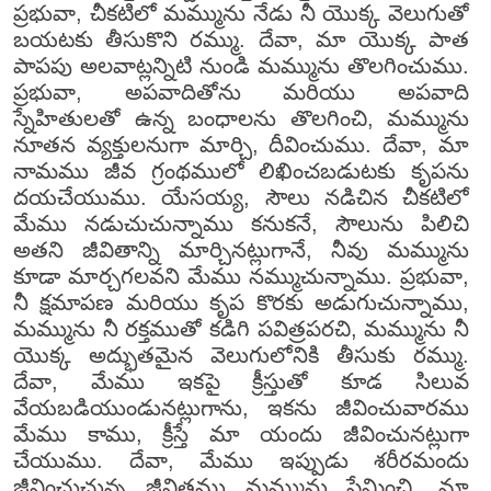
ప్రభువా, చీకటిలో మమ్మును నేడు నీ యొక్క వెలుగుతో
బయటకు తీసుకొని రమ్ము. దేవా, మా యొక్క పాత
పాపపు అలవాట్లన్నిటి నుండి మమ్మును తొలగించుము.
ప్రభువా, అపవాదితోను మరియు అపవాది
స్నేహితులతో ఉన్న బంధాలను తొలగించి, మమ్మును
నూతన వ్యక్తులనుగా మార్చి, దీవించుము. దేవా, మా
నామము జీవ గ్రంథములో లిఖించబడుటకు కృపను
దయచేయుము. యేసయ్య, సౌలు నడిచిన చీకటిలో
మేము నడుచుచున్నాము కనుకనే, సౌలును పిలిచి
అతని జీవితాన్ని మార్చినట్లుగానే, నీవు మమ్మును
కూడా మార్చగలవని మేము నమ్ముచున్నాము. ప్రభువా,
నీ క్షమాపణ మరియు కృప కొరకు అడుగుచున్నాము,
మమ్మును నీ రక్తముతో కడిగి పవిత్రపరచి, మమ్మును నీ
యొక్క అద్భుతమైన వెలుగులోనికి తీసుకు రమ్ము.
దేవా, మేము ఇకపై క్రీస్తుతో కూడ సిలువ
వేయబడియుండునట్లుగాను, ఇకను జీవించువారము
మేము కాము, క్రీస్తే మా యందు జీవించునట్లుగా
చేయుము. దేవా, మేము ఇప్పుడు శరీరమందు
జీవించుచున్న జీవితము మమ్మును ప్రేమించి, మా