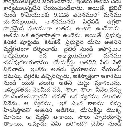
కార్యములన్నిటిని జరిగించేవాడు. ఇంకను అతడు చెడు
కార్యములన్నిటిని చేయుచుండేవాడు. అయితే, బైబిల్
నుండి రోమీయులకు 9:22వ వచనములో మనము
చూచినట్లయితే, నాశనమునకు సిద్ధపడి ఉగ్రతా
పాత్రమైన ఘటముగా అతడు ఉంటూ ఉండేవాడు.
అతడు ఒక ఉగ్రతాపాత్రగా ఉండెను. అయితే, ప్రభువు
కనికర పూర్ణుడు. కనుకనే, ప్రభువైన యేసు అతనిని
వ్యక్తిగతంగా దర్శించాడు. బైబిల్ నుండి అపొస్తలుల
కార్యములు 9వ అధ్యాయములో మనము
చదువుగలుగుతాము. యేసుక్రీస్తు అతనిని పేరు పెట్టి
పిలిచాడు. ఇంకను అతడు ప్రయాణము చేయుచు
దమస్కు దగ్గరకు వచ్చినప్పుడు, అకస్మాత్తుగా ఆకాశము
నుండి యొక వెలుగు అతని చుట్టు ప్రకాశించెను.
అప్పుడతడు నేలమీద పడి, 'సౌలా, సౌలా, నీవేల నన్ను
హింసించుచున్నావని' తనతో ఒక స్వరము పలుకుట
వినెను. ఆ స్వరము, 'ఇక ఎంత కాలము నన్ను
హింసిస్తావని' అతనిని అడిగెను. యేసుక్రీస్తు యొక్క
మాటలు ఆ వ్యక్తిని తాకాయి. సౌలు హృదయాన్ని
తాకాయి. అప్పుడు ఏమి జరిగింది? బైబిల్ నుండి