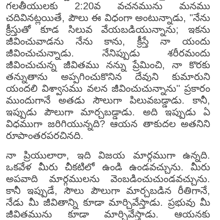
గలతీయులకు 2:20వ వచనమును మనము
చదివినట్లయితే, పౌలు ఈ విధంగా అంటున్నాడు, "నేను
క్రీస్తుతో కూడ సిలువ వేయబడియున్నాను; ఇకను
జీవించువాడను నేను కాను, క్రీస్తే నా యందు
జీవించుచున్నాడు. నేనిప్పుడు శరీరమందు
జీవించుచున్న జీవితము నన్ను ప్రేమించి, నా కొరకు
తన్నుతాను అప్పగించుకొనిన దేవుని కుమారుని
యందలి విశ్వాసము వలన జీవించుచున్నాను'' ప్రకారం
ముందుగానే అతడు సౌలుగా పిలువబడ్డాడు. కానీ,
ఇప్పుడు పౌలుగా మార్చబడ్డాడు. అది ఇప్పుడు ఏ
విధముగా జరిగియున్నది? ఆయన తాకుదల అతనిని
రూపాంతరపరచినది.
నా ప్రియులారా, ఇది విజయ మార్గముగా ఉన్నది.
ఒకవేళ మీరు చీకటిలో ఉండి ఉండవచ్చును. మీరు
అపవాది మార్గములను వెంబడించుచుండవచ్చును.
కానీ ఇప్పుడే, సౌలు పౌలుగా మార్చబడిన రీతిగానే,
నేడు మీ జీవితాన్ని కూడా మార్చివేస్తాడు. ప్రభువు మీ
జీవితమును కూడా మార్చివేస్తాడు. ఆయనకు