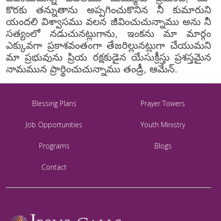
కొరకు తన్నుతాను అప్పగించుకొనిన నీ కుమారుని
యందలి విశ్వాసము వలన జీవించుచున్నాము అను నీ
సత్యంలో నడుచునట్లుగాను, ఇంకను మా మార్గం
ఎక్కువగా ప్రకాశవంతంగా తేజరిల్లునట్లుగా చేయుమని
మా ప్రభువును ప్రియ రక్షకుడైన యేసుక్రీస్తు ప్రశస్తమైన
నామమున ప్రార్థించుచున్నాము తండ్రీ, ఆమేన్.
Blessing Plans
Prayer Towers
Job Opportunities
Youth Ministry
Programs
Blogs
Contact