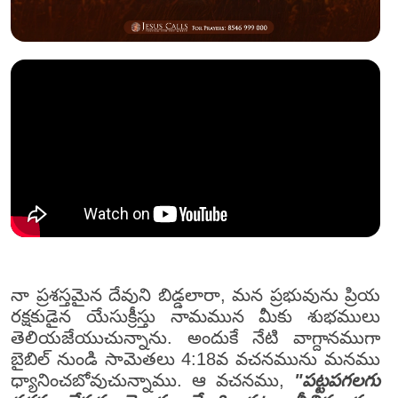
నా ప్రశస్తమైన దేవుని బిడ్డలారా, మన ప్రభువును ప్రియ
రక్షకుడైన యేసుక్రీస్తు నామమున మీకు శుభములు
తెలియజేయుచున్నాను. అందుకే నేటి వాగ్దానముగా
బైబిల్ నుండి సామెతలు 4:18వ వచనమును మనము
ధ్యానించబోవుచున్నాము. ఆ వచనము,
"పట్టపగలగు