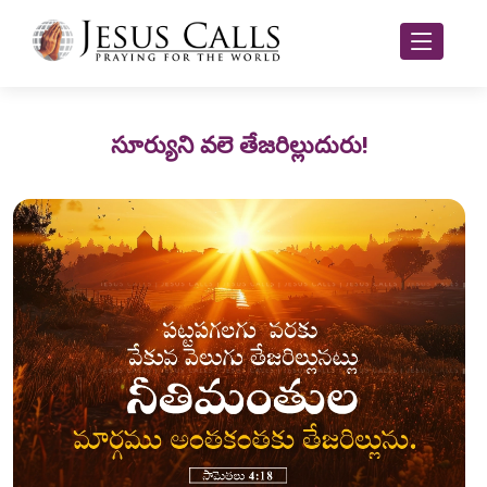
సూర్యుని వలె తేజరిల్లుదురు!