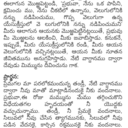
ఈలాగున మొఱ్ఱపెట్టండి, 'ప్రభువా, నేను ఒక పాపిని,
క్షమించు ము, నేను చీకటిలో ఉన్నాను, వెలుగులోనికి
నన్ను నడిపించుము, గొప్ప వెలుగుగా ఉన్న
యేసుక్రీస్తులో వె లుగులోనికి నన్ను నడిపించుమని'
మీరు ఆలాగున ఆయనకు మొఱ్ఱపెట్టినట్లయితే, ప్రభువు
మీ మొఱ్ఱలను ఆలకించి, మీకు జవాబిస్తాడు. కనుకనే,
ఇప్పుడే, మీరు యేసుక్రీస్తులోనికి రండి, మీరు ఆయన
వెలుగులోనికి వచ్చినట్లయితే, ఆయన మీకు నూతన
జీవితమును అనుగ్రహిస్తాడు. నేటి వాగ్దానము ద్వారా
దేవుడు మిమ్మును దీవించును గాక.
ప్రార్థన:
ప్రేమగల మా పరలోకమందున్న తండ్రీ, నేటి వాగ్దానము
ద్వారా నీవు మాతో మాట్లాడినందుకై నీకు వందనాలు.
ప్రభువా,ఈ రోజు మమ్మును మేము తగ్గించుకొని
విధేయతగల హృదయంతో నీ యొద్దకు
వచ్చుచున్నాము. తండ్రీ, నీ ప్రేమకై వందనాలు,
సిలువలో నీవు చేసిన త్యాగమునకు, సిలువలో నీవు
పడిన వేదనకై, కార్చిన రక్తమునకై నీకు వందనాలు.